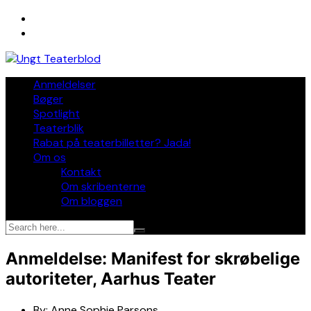
Skip
to
content
Anmeldelser
Bøger
Spotlight
Teaterblik
Rabat på teaterbilletter? Jada!
Om os
Kontakt
Om skribenterne
Om bloggen
Anmeldelse: Manifest for skrøbelige
autoriteter, Aarhus Teater
By:
Anne Sophie Parsons