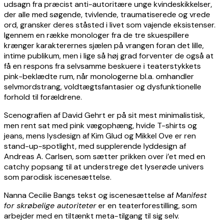
udsagn fra præcist anti-autoritære unge kvindeskikkelser,
der alle med søgende, tvivlende, traumatiserede og vrede
ord, gransker deres ståsted i livet som vajende eksistenser.
Igennem en række monologer fra de tre skuespillere
krænger karakterernes sjælen på vrangen foran det lille,
intime publikum, men i lige så høj grad forventer de også at
få en respons fra selvsamme beskuere i teaterstykkets
pink-beklædte rum, når monologerne bl.a. omhandler
selvmordstrang, voldtægtsfantasier og dysfunktionelle
forhold til forældrene.
Scenografien af David Gehrt er på sit mest minimalistisk,
men rent sat med pink vægophæng, hvide T-shirts og
jeans, mens lysdesign af Kim Glud og Mikkel Ove er ren
stand-up-spotlight, med supplerende lyddesign af
Andreas A. Carlsen, som sætter prikken over i’et med en
catchy popsang til at understrege det lyserøde univers
som parodisk iscenesættelse.
Nanna Cecilie Bangs tekst og iscenesættelse af
Manifest
for skrøbelige autoriteter
er en teaterforestilling, som
arbejder med en tiltænkt meta-tilgang til sig selv.