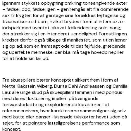
Igennem stykkets opbygning omkring toneangivende akter
– fødsel, død, fødsel igen – gennemgås alt fra dominerende
sex til frygten for at gentage sine forældres fejltagelse og
traumatisere sit barn, hvilket brydes i form af intermezzo-
indspark med uventet, akavet fællesdans og solo-sang,
der strækker sig i en intenderet uendelighed. Forestillingen
kredser derfor også tilbage til manifestet, som titlen læner
sig op ad, som en fremsagt ode til det fejlfulde, grædende
og uperfekte menneske, der bl.a. må tage hovedpinepiller
for at holde sin far ud.
Tre skuespillere bærer konceptet sikkert frem i form af
Mette Klakstein Wiberg, Durita Dahl Andreassen og Camilla
Lau; alle unge skud på skuespillerstammen i med pondus
med deres flukturering imellem påtrængende
forsvarsforladte og eksploderende karakterer. I et
referenceunivers, hvor karaktererne sammenligner sig selv
med katte eller danser i lyserøde tylskørter hevet uden på
tøjet, for at pointere latteligørelsens performance som
koncept.