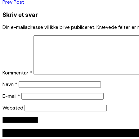
Indlægsnavigation
Prev Post
Skriv et svar
Din e-mailadresse vil ikke blive publiceret.
Krævede felter er
Kommentar
*
Navn
*
E-mail
*
Websted
Seneste indlæg