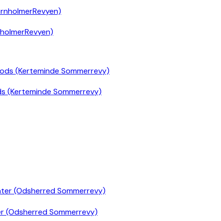
nholmerRevyen)
ds (Kerteminde Sommerrevy)
er (Odsherred Sommerrevy)