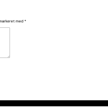
 markeret med
*