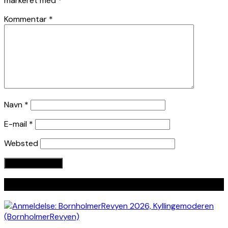
markeret med
*
Kommentar
*
Navn
*
E-mail
*
Websted
Seneste indlæg