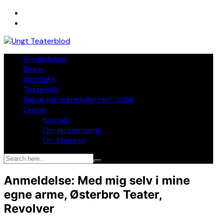
Skip
to
content
Anmeldelser
Bøger
Spotlight
Teaterblik
Rabat på teaterbilletter? Jada!
Om os
Kontakt
Om skribenterne
Om bloggen
Anmeldelse: Med mig selv i mine
egne arme, Østerbro Teater,
Revolver