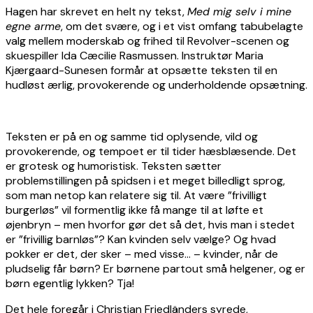
Hagen har skrevet en helt ny tekst,
Med mig selv i mine
egne arme
, om det svære, og i et vist omfang tabubelagte
valg mellem moderskab og frihed til Revolver-scenen og
skuespiller Ida Cæcilie Rasmussen. Instruktør Maria
Kjærgaard-Sunesen formår at opsætte teksten til en
hudløst ærlig, provokerende og underholdende opsætning.
Teksten er på en og samme tid oplysende, vild og
provokerende, og tempoet er til tider hæsblæsende. Det
er grotesk og humoristisk. Teksten sætter
problemstillingen på spidsen i et meget billedligt sprog,
som man netop kan relatere sig til. At være ”frivilligt
burgerløs” vil formentlig ikke få mange til at løfte et
øjenbryn – men hvorfor gør det så det, hvis man i stedet
er ”frivillig barnløs”? Kan kvinden selv vælge? Og hvad
pokker er det, der sker – med visse… – kvinder, når de
pludselig får børn? Er børnene partout små helgener, og er
børn egentlig lykken? Tja!
Det hele foregår i Christian Friedländers syrede,