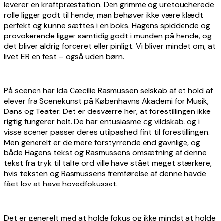
leverer en kraftpræstation. Den grimme og uretoucherede
rolle ligger godt til hende; man behøver ikke være klædt
perfekt og kunne sættes i en boks. Hagens spiddende og
provokerende ligger samtidig godt i munden på hende, og
det bliver aldrig forceret eller pinligt. Vi bliver mindet om, at
livet ER en fest – også uden børn.
På scenen har Ida Cæcilie Rasmussen selskab af et hold af
elever fra Scenekunst på Københavns Akademi for Musik,
Dans og Teater. Det er desværre her, at forestillingen ikke
rigtig fungerer helt. De har entusiasme og vildskab, og i
visse scener passer deres utilpashed fint til forestillingen.
Men generelt er de mere forstyrrende end gavnlige, og
både Hagens tekst og Rasmussens omsætning af denne
tekst fra tryk til talte ord ville have stået meget stærkere,
hvis teksten og Rasmussens fremførelse af denne havde
fået lov at have hovedfokusset.
Det er generelt med at holde fokus og ikke mindst at holde