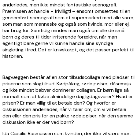
anderledes, men ikke mindst fantastiske scenografi.
Præmissen at handle – frivilligt! – ensomt omsættes til en
gennemført scenografi som et supermarked med alle varer,
som man som menneske og også som kvinde, mor eller ej,
har brug for. Samtidig mindes man også om alle de små
børn og deres til tider irriterende forældre, når man
egentligt bare gerne vil kunne handle sine syndige
singleting i fred. Det er knivskarpt, og det passer perfekt til
historien.
Bagvæggen består af en stor tilbudscollage med pladser til
priserne som slagtilbud. Kødpålæg, røde pølser, dåsemajs
og ikke mindst babyer dominerer collagen. Er børn lige så
normalt som at købe almindelige dagligdagsvarer? Hvad er
prisen? Er man villig til at betale den? Og hvorfor er
diskussionen anderledes, når vi taler om, om vi vil betale
den eller den pris for en pakke røde pølser, når den samme
diskussion ikke er der ved børn?
Ida Cæcilie Rasmussen som kvinden, der ikke vil være mor,