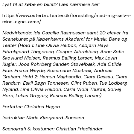
Lyst til at købe en billet? Læs nærmere her:
https://www.osterbroteater.dk/forestilling/med-mig-selv-i-
mine-egne-arme/
Medvirkende: Ida Cæcilie Rasmussen samt 20 elever fra
Scenekunst på Københavns Akademi for Musik, Dans og
Teater (Hold 1: Line Olivia Heibon, Asbjørn Hays
Elbækgaard Thøgersen, Casper Albrektsen, Anne Sofie
Skovlund Nielsen, Rasmus Balling Larsen, Max Levin
Kugler, Joos Rohrberg Sanden Støvelbæk, Ada Otilde
Eide, Emma Weyde, Rosemarie Mosbæk, Andreas
Graham. Hold 2: Hamun Maghsodlo, Clara Dessau, Clara
Randum, Eskil Bøgh Tonnesen, Clint Ruben, Tue Lodberg
Nyland, Line Olivia Heibon, Carla Viola Thurøe, Solvej
Horn, Lukas Gregory, Rasmus Balling Larsen)
Forfatter: Christina Hagen
Instruktør: Maria Kjærgaard-Sunesen
Scenografi & kostumer: Christian Friedländer