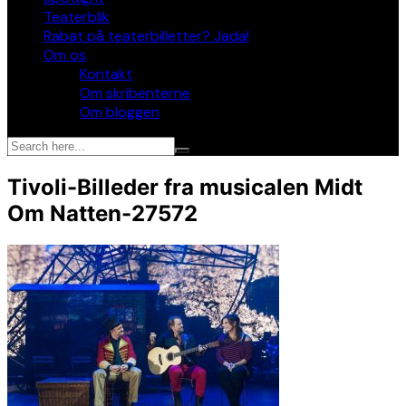
Teaterblik
Rabat på teaterbilletter? Jada!
Om os
Kontakt
Om skribenterne
Om bloggen
Tivoli-Billeder fra musicalen Midt
Om Natten-27572