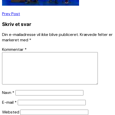
Indlægsnavigation
Prev Post
Skriv et svar
Din e-mailadresse vil ikke blive publiceret.
Krævede felter er
markeret med
*
Kommentar
*
Navn
*
E-mail
*
Websted