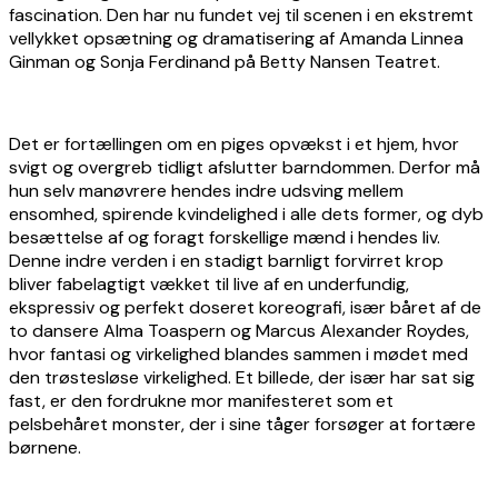
fascination. Den har nu fundet vej til scenen i en ekstremt
vellykket opsætning og dramatisering af Amanda Linnea
Ginman og Sonja Ferdinand på Betty Nansen Teatret.
Det er fortællingen om en piges opvækst i et hjem, hvor
svigt og overgreb tidligt afslutter barndommen. Derfor må
hun selv manøvrere hendes indre udsving mellem
ensomhed, spirende kvindelighed i alle dets former, og dyb
besættelse af og foragt forskellige mænd i hendes liv.
Denne indre verden i en stadigt barnligt forvirret krop
bliver fabelagtigt vækket til live af en underfundig,
ekspressiv og perfekt doseret koreografi, især båret af de
to dansere Alma Toaspern og Marcus Alexander Roydes,
hvor fantasi og virkelighed blandes sammen i mødet med
den trøstesløse virkelighed. Et billede, der især har sat sig
fast, er den fordrukne mor manifesteret som et
pelsbehåret monster, der i sine tåger forsøger at fortære
børnene.