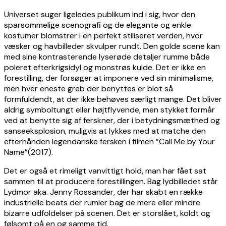
Universet suger ligeledes publikum ind i sig, hvor den
sparsommelige scenografi og de elegante og enkle
kostumer blomstrer i en perfekt stiliseret verden, hvor
væsker og havbilleder skvulper rundt. Den golde scene kan
med sine kontrasterende lyserøde detaljer rumme både
poleret efterkrigsidyl og monstrøs kulde. Det er ikke en
forestilling, der forsøger at imponere ved sin minimalisme,
men hver eneste greb der benyttes er blot så
formfuldendt, at der ikke behøves særligt mange. Det bliver
aldrig symboltungt eller højtflyvende, men stykket formår
ved at benytte sig af ferskner, der i betydningsmæthed og
sanseeksplosion, muligvis at lykkes med at matche den
efterhånden legendariske fersken i filmen ”Call Me by Your
Name”(2017).
Det er også et rimeligt vanvittigt hold, man har fået sat
sammen til at producere forestillingen. Bag lydbilledet står
Lydmor aka. Jenny Rossander, der har skabt en række
industrielle beats der rumler bag de mere eller mindre
bizarre udfoldelser på scenen. Det er storslået, koldt og
følsomt på en og samme tid.