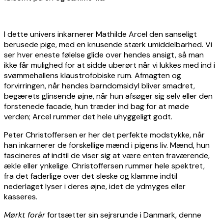
I dette univers inkarnerer Mathilde Arcel den sanseligt
berusede pige, med en knusende stærk umiddelbarhed. Vi
ser hver eneste følelse glide over hendes ansigt, så man
ikke får mulighed for at sidde uberørt når vi lukkes med ind i
svømmehallens klaustrofobiske rum. Afmagten og
forvirringen, når hendes barndomsidyl bliver smadret,
begærets glinsende øjne, når hun afsøger sig selv eller den
forstenede facade, hun træder ind bag for at møde
verden; Arcel rummer det hele uhyggeligt godt.
Peter Christoffersen er her det perfekte modstykke, når
han inkarnerer de forskellige mænd i pigens liv. Mænd, hun
fascineres af indtil de viser sig at være enten fraværende,
ækle eller ynkelige. Christoffersen rummer hele spektret,
fra det faderlige over det sleske og klamme indtil
nederlaget lyser i deres øjne, idet de ydmyges eller
kasseres.
Mørkt forår
fortsætter sin sejrsrunde i Danmark, denne