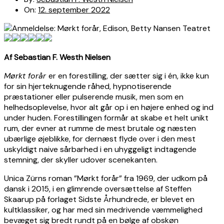
On:
12. september 2022
Af Sebastian F. Westh Nielsen
Mørkt forår
er en forestilling, der sætter sig i én, ikke kun
for sin hjerteknugende råhed, hypnotiserende
præstationer eller pulserende musik, men som en
helhedsoplevelse, hvor alt går op i en højere enhed og ind
under huden. Forestillingen formår at skabe et helt unikt
rum, der evner at rumme de mest brutale og næsten
ubærlige øjeblikke, for dernæst flyde over i den mest
uskyldigt naive sårbarhed i en uhyggeligt indtagende
stemning, der skyller udover scenekanten.
Unica Zürns roman ”Mørkt forår” fra 1969, der udkom på
dansk i 2015, i en glimrende oversættelse af Steffen
Skaarup på forlaget Sidste Århundrede, er blevet en
kultklassiker, og har med sin medrivende væmmelighed
bevæget sig bredt rundt på en bølge af obskøn