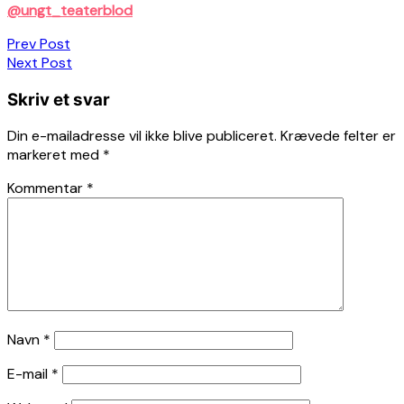
@ungt_teaterblod
Indlægsnavigation
Prev Post
Next Post
Skriv et svar
Din e-mailadresse vil ikke blive publiceret.
Krævede felter er
markeret med
*
Kommentar
*
Navn
*
E-mail
*