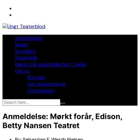
Skip
to
content
Anmeldelser
Bøger
Spotlight
Teaterblik
Rabat på teaterbilletter? Jada!
Om os
Kontakt
Om skribenterne
Om bloggen
Anmeldelse: Mørkt forår, Edison,
Betty Nansen Teatret
By:
Sebastian F. Westh Nielsen