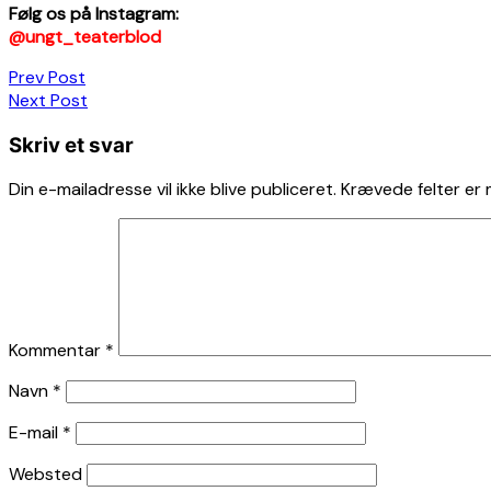
Følg os på Instagram:
@ungt_teaterblod
Indlægsnavigation
Prev Post
Next Post
Skriv et svar
Din e-mailadresse vil ikke blive publiceret.
Krævede felter er
Kommentar
*
Navn
*
E-mail
*
Websted