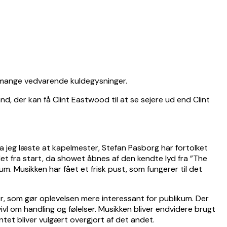
så mange vedvarende kuldegysninger.
, der kan få Clint Eastwood til at se sejere ud end Clint
 da jeg læste at kapelmester, Stefan Pasborg har fortolket
ndet fra start, da showet åbnes af den kendte lyd fra ”The
m. Musikken har fået et frisk pust, som fungerer til det
ser, som gør oplevelsen mere interessant for publikum. Der
vivl om handling og følelser. Musikken bliver endvidere brugt
ntet bliver vulgært overgjort af det andet.