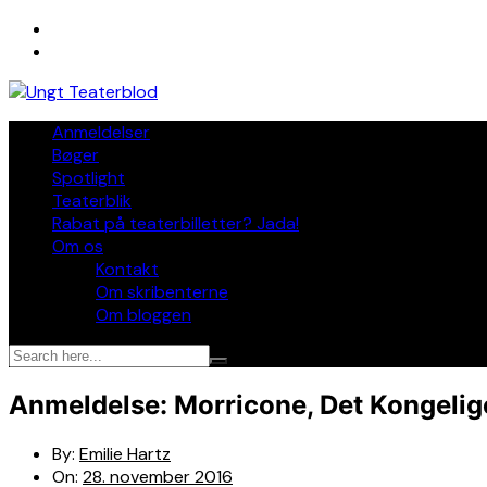
Skip
to
content
Anmeldelser
Bøger
Spotlight
Teaterblik
Rabat på teaterbilletter? Jada!
Om os
Kontakt
Om skribenterne
Om bloggen
Anmeldelse: Morricone, Det Kongelige
By:
Emilie Hartz
On:
28. november 2016