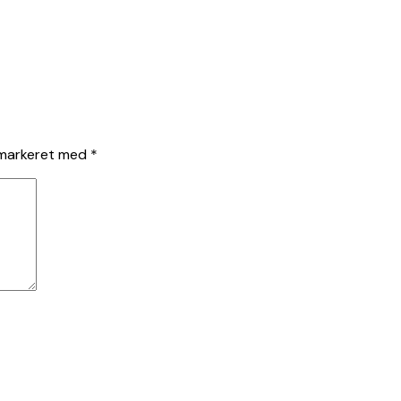
 markeret med
*