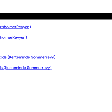
nholmerRevyen)
ds (Kerteminde Sommerrevy)