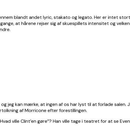
ennem blandt andet lyric, stakato og legato. Her er intet sto
e gange, at hårene rejser sig af skuespillets intensitet og vel
ndre.
r og jeg kan mærke, at ingen af os har lyst til at forlade salen
olkning af Morricone efter forestillingen.
vad ville Clint’en gøre”? Han ville tage i teatret for at se Eve