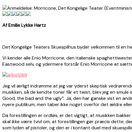
Af Emilie Lykke Hartz
Det Kongelige Teaters Skuespilhus byder velkommen til en hel
Vi kender alle Enio Morricone, den italienske spaghettiweste
Eastwood selv, og ydermere forstår Enio Morricone at sætte
Jeg vil ærligt indrømme at jeg var yderst skeptisk vedrørende
musikken, så de kendte toner får et twist, blev jeg en smule 
Good, the bad and the ugly”
.
Ja, den har ganske vist en ande
nyere publikum, men taber ikke noget overfor det ældre elle
Da forestillingen er ordløs, er det vigtigt, at musikken bak
skal ikke være tvivl om, at forestillingen gør præcis dette; de
som lyden af pistoler, og den er i kontant duel med skuespill