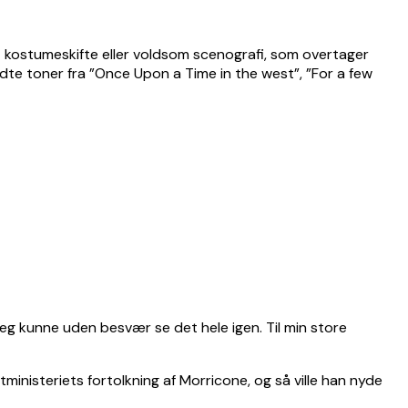
rt kostumeskifte eller voldsom scenografi, som overtager
kendte toner fra ”Once Upon a Time in the west”, ”For a few
. Jeg kunne uden besvær se det hele igen. Til min store
ntministeriets fortolkning af Morricone, og så ville han nyde