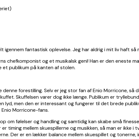
t igennem fantastisk oplevelse. Jeg har aldrig i mit liv haft 
rns chefkomponist og et musikalsk geni! Han er den eneste mand
 et publikum på kanten af stolen.
 denne forestilling. Selv er jeg stor fan af Enio Morricone, så
skuffet. Skuffelsen varer dog ikke længe. Publikum er tryllebu
n lyd, men den er interessant og fungerer til det brede publiku
r Enio Morricone-fans.
ker op om følelser og handling og samtidig kan skabe små fines
r er timing mellem skuespillerne og musikken, så man er ikke i t
erne. Der er en lækker balance mellem skuespillet og tonerne, i