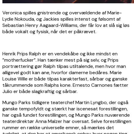
Veronica spilles gnistrende og overvældende af Marie-
Lydie Nokouda, og Jackies spilles intenst og følsomt af
Sebastian Henry Aagaard-Williams, der får lov at slå sig løs
både vokalt og fysisk, når det er påkrævet.
Henrik Prips Ralph er en vendekåbe og ikke mindst en
”motherfucker”. Han tænker mest på sig selv, og Prips
portrættering gør Ralph tilpas utiltalende, men hvor man
alligevel godt kan ane, hvorfor damerne bedåres. Marie
Louise Wille er både tilpas karakterfast, sårbar og ganske
tåkrummende som Ralphs kone. Ernesto Carnones fætter
Julio er både slagkraftig og sårbar.
Mungo Parks tidligere teaterchef Martin Lyngbo, der også
ganske tempofyldt og stærkt har iscenesat forestillingen,
har også fundet forestillingen, og Mungo Parks nuværende
teaterdirektør Anna Malzer har oversat. Selve forestillingen
rummer en række universelle emner, så mærkes det
tydeligt, at den har et amerikansk ophav, hvor nogen ting