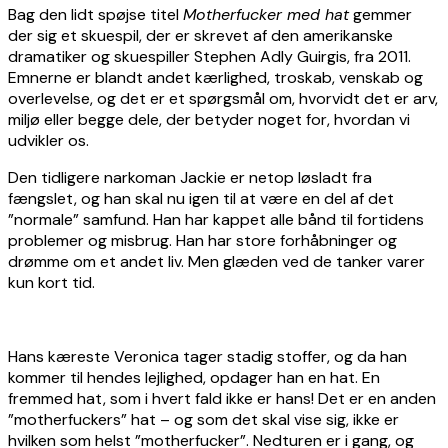
Bag den lidt spøjse titel
Motherfucker med hat
gemmer
der sig et skuespil, der er skrevet af den amerikanske
dramatiker og skuespiller Stephen Adly Guirgis, fra 2011.
Emnerne er blandt andet kærlighed, troskab, venskab og
overlevelse, og det er et spørgsmål om, hvorvidt det er arv,
miljø eller begge dele, der betyder noget for, hvordan vi
udvikler os.
Den tidligere narkoman Jackie er netop løsladt fra
fængslet, og han skal nu igen til at være en del af det
”normale” samfund. Han har kappet alle bånd til fortidens
problemer og misbrug. Han har store forhåbninger og
drømme om et andet liv. Men glæden ved de tanker varer
kun kort tid.
Hans kæreste Veronica tager stadig stoffer, og da han
kommer til hendes lejlighed, opdager han en hat. En
fremmed hat, som i hvert fald ikke er hans! Det er en anden
”motherfuckers” hat – og som det skal vise sig, ikke er
hvilken som helst ”motherfucker”. Nedturen er i gang, og