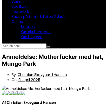
Bøger
Spotlight
Teaterblik
Rabat på teaterbilletter? Jada!
Om os
Kontakt
Om skribenterne
Om bloggen
Anmeldelse: Motherfucker med hat,
Mungo Park
By:
Christian Skovgaard Hansen
On:
5. april 2025
Af Christian Skovgaard Hansen