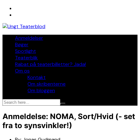
Skip
to
content
Anmeldelser
Bøger
Spotlight
Teaterblik
Rabat på teaterbilletter? Jada!
Om os
Kontakt
Om skribenterne
Om bloggen
Anmeldelse: NOMA, Sort/Hvid (- set
fra to synsvinkler!)
By:
Jonas Gudmand