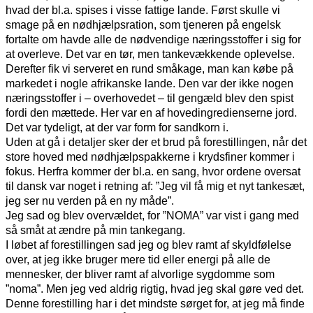
hvad der bl.a. spises i visse fattige lande. Først skulle vi
smage på en nødhjælpsration, som tjeneren på engelsk
fortalte om havde alle de nødvendige næringsstoffer i sig for
at overleve. Det var en tør, men tankevækkende oplevelse.
Derefter fik vi serveret en rund småkage, man kan købe på
markedet i nogle afrikanske lande. Den var der ikke nogen
næringsstoffer i – overhovedet – til gengæld blev den spist
fordi den mættede. Her var en af hovedingredienserne jord.
Det var tydeligt, at der var form for sandkorn i.
Uden at gå i detaljer sker der et brud på forestillingen, når det
store hoved med nødhjælpspakkerne i krydsfiner kommer i
fokus. Herfra kommer der bl.a. en sang, hvor ordene oversat
til dansk var noget i retning af: ”Jeg vil få mig et nyt tankesæt,
jeg ser nu verden på en ny måde”.
Jeg sad og blev overvældet, for ”NOMA” var vist i gang med
så småt at ændre på min tankegang.
I løbet af forestillingen sad jeg og blev ramt af skyldfølelse
over, at jeg ikke bruger mere tid eller energi på alle de
mennesker, der bliver ramt af alvorlige sygdomme som
”noma”. Men jeg ved aldrig rigtig, hvad jeg skal gøre ved det.
Denne forestilling har i det mindste sørget for, at jeg må finde