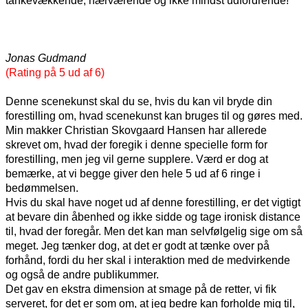
tankevækkende, nærværende og ikke mindst udfordrende!
Jonas Gudmand
(Rating på 5 ud af 6)
Denne scenekunst skal du se, hvis du kan vil bryde din
forestilling om, hvad scenekunst kan bruges til og gøres med.
Min makker Christian Skovgaard Hansen har allerede
skrevet om, hvad der foregik i denne specielle form for
forestilling, men jeg vil gerne supplere. Værd er dog at
bemærke, at vi begge giver den hele 5 ud af 6 ringe i
bedømmelsen.
Hvis du skal have noget ud af denne forestilling, er det vigtigt
at bevare din åbenhed og ikke sidde og tage ironisk distance
til, hvad der foregår. Men det kan man selvfølgelig sige om så
meget. Jeg tænker dog, at det er godt at tænke over på
forhånd, fordi du her skal i interaktion med de medvirkende
og også de andre publikummer.
Det gav en ekstra dimension at smage på de retter, vi fik
serveret, for det er som om, at jeg bedre kan forholde mig til,