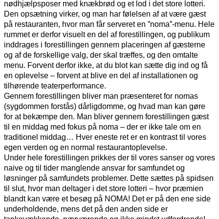
nødhjælpsposer med knækbrød og et lod i det store lotteri.
Den opsætning virker, og man har følelsen af at være gæst
på restauranten, hvor man får serveret en ”noma”-menu. Hele
rummet er derfor visuelt en del af forestillingen, og publikum
inddrages i forestillingen gennem placeringen af gæsterne
og af de forskellige valg, der skal træffes, og den omtalte
menu. Forvent derfor ikke, at du blot kan sætte dig ind og få
en oplevelse – forvent at blive en del af installationen og
tilhørende teaterperformance.
Gennem forestillingen bliver man præsenteret for nomas
(sygdommen forstås) dårligdomme, og hvad man kan gøre
for at bekæmpe den. Man bliver gennem forestillingen gæst
til en middag med fokus på noma – der er ikke tale om en
traditionel middag… Hver eneste ret er en kontrast til vores
egen verden og en normal restaurantoplevelse.
Under hele forestillingen prikkes der til vores sanser og vores
naive og til tider manglende ansvar for samfundet og
løsninger på samfundets problemer. Dette sættes på spidsen
til slut, hvor man deltager i det store lotteri – hvor præmien
blandt kan være et besøg på NOMA! Det er på den ene side
underholdende, mens det på den anden side er