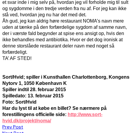
et svar inde i mig selv på, hvordan jeg vil forholde mig til sult
og sygdomme i den tredje verden fra nu af. For jeg kan ikke
stå ved, hvordan jeg nu har det med det.
Åh gud, jeg kan aldrig høre restaurant NOMA’s navn mere
uden at tænke på den forfærdelige sygdom af samme navn,
der i værste fald begynder at spise ens ansigt op, hvis den
ikke behandles med antibiotika. Hvor er det dog ironisk at
denne storslåede restaurant deler navn med noget så
forfærdeligt.
TA’ AF STED!
Sort/Hvid; spiller i Kunsthallen Charlottenborg, Kongens
Nytorv 1, 1050 København K
Spiller indtil 28. februar 2015
Spilledato: 13. februar 2015
Foto: Sort/Hvid
Har du lyst til at købe en billet? Se nærmere på
forestillingens officielle side:
http://www.sort-
hvid.dk/projekt/noma/
Indlægsnavigation
Prev Post