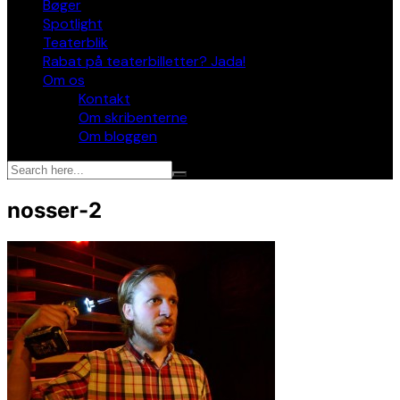
Bøger
Spotlight
Teaterblik
Rabat på teaterbilletter? Jada!
Om os
Kontakt
Om skribenterne
Om bloggen
nosser-2