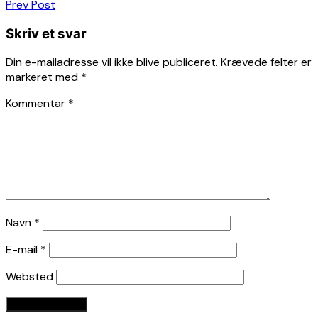
Indlægsnavigation
Prev Post
Skriv et svar
Din e-mailadresse vil ikke blive publiceret.
Krævede felter er
markeret med
*
Kommentar
*
Navn
*
E-mail
*
Websted