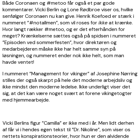
Både Coronaen og #metoo får også et par gode
kommentarer. Vicki Berlin og Lone Rødbroe viser os, hvilke
senfølger Coronaen nu kan give. Henrik Koefoed er stærk i
nummeret ”#notallmen”, som vil roses for
ikke
at krænke.
Hvor langt rækker #metoo, og er det efterhånden for
meget? Krænkelserne sættes også på spidsen i nummeret
”Episoden ved sommerfesten”, hvor direktøren og
medarbejderen måske ikke har helt samme syn på
løsningen, og nummeret ender nok ikke helt, som man
havde ventet!
I nummeret ”Management for vikinger” af Josephine Nørring
stilles der også skarpt på hele det moderne arbejdsliv og
ikke mindst den moderne ledelse. Ikke underligt viser det
sig, at det kan være noget svært at forene vikingetogter
med hjemmearbejde.
Vicki Berlins figur ”Camilla” er ikke med i år. Men lidt derhen
af får vi i hendes egen tekst til ”Dr. Nikoline”, som viser os
nettets konspirationsteorier, hvor hun er den alvidende