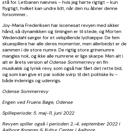
stå for. Letbanen nævnes – hvis jeg hørte rigtigt – kun
flygtigt, hvilket kan undre lidt, når den nu åbner denne
forsommer…
Joy-Maria Frederiksen har iscenesat revyen med sikker
hånd, så dynamikken og timingen er til stede, og Morten
Wedendahl sørger for et velspillende lydtæppe. De fem
skuespillere har alle deres momenter, men allerbedst er de
sammen i de store numre. De rigtig store grinenumre
mangles nok, og ikke alle numrene er lige skarpe. Men alt i
alt er årets version af
Odense Sommerrevy
en fin
musikalsk og lyrisk revy, som også har fået det rette bid,
og som kan give et par solide svirp til det politiske liv –
både indenrigs og udenrigs.
Odense Sommerrevy
Engen ved Fruens Bøge, Odense
Spilleperiode: 5. maj-11. juni 2022
Revyen spiller også i perioden 2.-4. september 2022 i
Aalborg Kongres & Kultur Center i Aalborg