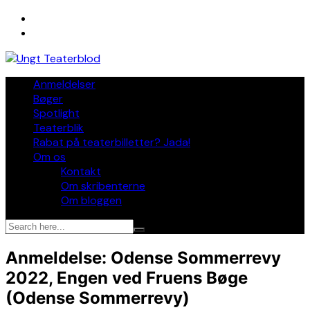
Skip
to
content
Anmeldelser
Bøger
Spotlight
Teaterblik
Rabat på teaterbilletter? Jada!
Om os
Kontakt
Om skribenterne
Om bloggen
Anmeldelse: Odense Sommerrevy
2022, Engen ved Fruens Bøge
(Odense Sommerrevy)