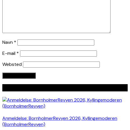
Navn
*
E-mail
*
Websted
Seneste indlæg
Anmeldelse: BornholmerRevyen 2026, Kyllingemoderen
(BornholmerRevyen)