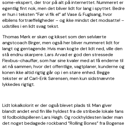
some-ekspert, der tror på alt på internettet. Nummeret er
egentlig fint nok, men det bliver lidt for lang i spyttet. Bedre
er hun i teksten ”Før vi fik el” af Vase & Fuglsang, hvor
elbilens fortræffeligheder – og ikke mindst det modsatte! –
udstilles i en lidt svag tekst.
Thomas Mørk er skøn og kikset som den selvlærte
angstcoach Birger, men også her bliver nummeret lidt for
langt og gentagende. Hvis man kogte det lidt ned, ville den
stå endnu skarpere. Lars Arvad er god den stressede
Flexbus-chauffør, som har sine kvaler med at få enderne til
at nå sammen, hvor det offentlige, vagtplaner, kunderne og
konen ikke altid rigtig går op i en støre enhed. Begge
tekster er af Carl-Erik Sørensen, men kun sidstnævnte
lykkedes rigtigt.
Lidt lokalkolorit er der også blevet plads til. Man giver
blandt andet end fin lille hyldest fra de stribede lokale fans
til fodboldspilleren Lars Høgh. Og rockhyldesten lader man
det noget bedagede rockband ”Rolling Bones” fra Bogense