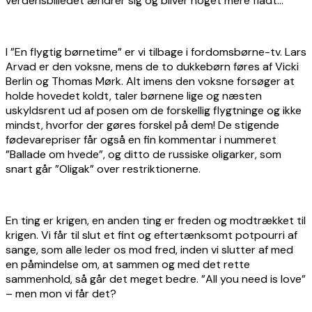
verdensbilledet ændrer sig og bliver noget mere fladt…
I ”En flygtig børnetime” er vi tilbage i fordomsbørne-tv. Lars
Arvad er den voksne, mens de to dukkebørn føres af Vicki
Berlin og Thomas Mørk. Alt imens den voksne forsøger at
holde hovedet koldt, taler børnene lige og næsten
uskyldsrent ud af posen om de forskellig flygtninge og ikke
mindst, hvorfor der gøres forskel på dem! De stigende
fødevarepriser får også en fin kommentar i nummeret
”Ballade om hvede”, og ditto de russiske oligarker, som
snart går ”Oligak” over restriktionerne.
En ting er krigen, en anden ting er freden og modtrækket til
krigen. Vi får til slut et fint og eftertænksomt potpourri af
sange, som alle leder os mod fred, inden vi slutter af med
en påmindelse om, at sammen og med det rette
sammenhold, så går det meget bedre. ”All you need is love”
– men mon vi får det?