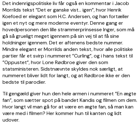
Det indenrigspolitiske liv får også en kommentar i Jacob
Morrilds tekst ”Det er ganske vist… igen”, hvor Henrik
Koefoed er elegant som H.C. Andersen, og han fortæller
igen et nyt og mere moderne eventyr. Denne gang er
hovedpersonen den lille strammerprinsesse Inger, som må
gå så grueligt meget igennem på sin vej til at få sine
holdninger igennem. Det er aftenens bedste nummer.
Mindre elegant er Morrilds anden tekst, hvor alle politiske
partier får et svirp i nummeret ”Curling”, og i hans tekst til
”Oppustet”, hvor Lone Rødbroe giver den som
statsministeren. Sidstnævnte skyldes nok særligt, at
nummeret bliver lidt for langt, og at Rødbroe ikke er den
bedste til parodier.
Til gengæld giver hun den hele armen i nummeret ”En ægte
fan”, som sætter spot på bandet Kandis og filmen om dem.
Hvor langt vil man gå for at være en ægte fan, så man kan
være med i filmen? Her kommer hun til kanten og lidt
udover.