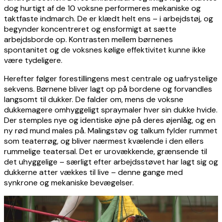
dog hurtigt af de 10 voksne performeres mekaniske og
taktfaste indmarch. De er klædt helt ens – i arbejdstøj, og
begynder koncentreret og ensformigt at sætte
arbejdsborde op. Kontrasten mellem børnenes
spontanitet og de voksnes kølige effektivitet kunne ikke
være tydeligere.
Herefter følger forestillingens mest centrale og uafrystelige
sekvens. Børnene bliver lagt op på bordene og forvandles
langsomt til dukker. De falder om, mens de voksne
dukkemagere omhyggeligt spraymaler hver sin dukke hvide.
Der stemples nye og identiske øjne på deres øjenlåg, og en
ny rød mund males på. Malingstøv og talkum fylder rummet
som teaterrøg, og bliver nærmest kvælende i den ellers
rummelige teatersal. Det er urovækkende, grænsende til
det uhyggelige – særligt efter arbejdsstøvet har lagt sig og
dukkerne atter vækkes til live – denne gange med
synkrone og mekaniske bevægelser.