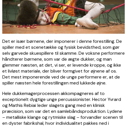
Det er især børnene, der imponerer i denne forestilling. De
spiller med et scenetække og fysisk bevidsthed, som gør
selv garvede skuespillere til skamme. De voksne performere
håndterer børnene, som var de ægte dukker, og man
glemmer næsten, at det, vi ser, er levende kroppe, og ikke
et livløst materiale, der bliver formgivet for øjnene af os.
Det mest imponerende ved de unge performere er, at de
spiller næsten hele forestillingen med lukkede øjne.
Hele dukkemagerprocessen akkompagneres af to
exceptionelt dygtige unge percussionister. Hector Yvrard
og Mathis Rebiaï leder slagets gang med en klinisk
præcision, som var det en samlebåndsproduktion. Lydene
– metalliske klange og rytmiske slag – forvandler scenen til
en dyster fabrikshal, hvor individualitet pakkes ned i