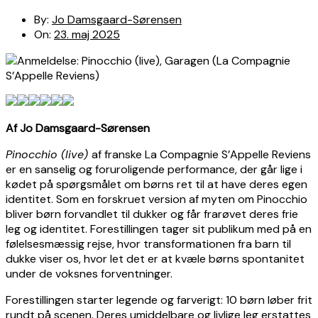
By:
Jo Damsgaard-Sørensen
On:
23. maj 2025
Af Jo Damsgaard-Sørensen
Pinocchio (live)
af franske La Compagnie S’Appelle Reviens
er en sanselig og foruroligende performance, der går lige i
kødet på spørgsmålet om børns ret til at have deres egen
identitet. Som en forskruet version af myten om Pinocchio
bliver børn forvandlet til dukker og får frarøvet deres frie
leg og identitet. Forestillingen tager sit publikum med på en
følelsesmæssig rejse, hvor transformationen fra barn til
dukke viser os, hvor let det er at kvæle børns spontanitet
under de voksnes forventninger.
Forestillingen starter legende og farverigt: 10 børn løber frit
rundt på scenen. Deres umiddelbare og livlige leg erstattes