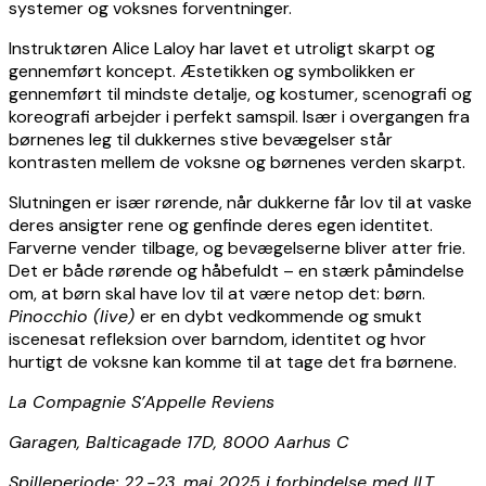
systemer og voksnes forventninger.
Instruktøren Alice Laloy har lavet et utroligt skarpt og
gennemført koncept. Æstetikken og symbolikken er
gennemført til mindste detalje, og kostumer, scenografi og
koreografi arbejder i perfekt samspil. Især i overgangen fra
børnenes leg til dukkernes stive bevægelser står
kontrasten mellem de voksne og børnenes verden skarpt.
Slutningen er især rørende, når dukkerne får lov til at vaske
deres ansigter rene og genfinde deres egen identitet.
Farverne vender tilbage, og bevægelserne bliver atter frie.
Det er både rørende og håbefuldt – en stærk påmindelse
om, at børn skal have lov til at være netop det: børn.
Pinocchio (live)
er en dybt vedkommende og smukt
iscenesat refleksion over barndom, identitet og hvor
hurtigt de voksne kan komme til at tage det fra børnene.
La Compagnie S’Appelle Reviens
Garagen, Balticagade 17D, 8000 Aarhus C
Spilleperiode: 22.-23. maj 2025 i forbindelse med ILT