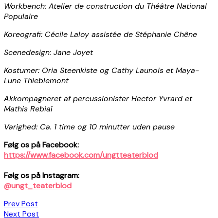
Workbench: Atelier de construction du Théâtre National
Populaire
Koreografi: Cécile Laloy assistée de Stéphanie Chêne
Scenedesign: Jane Joyet
Kostumer: Oria Steenkiste og Cathy Launois et Maya-
Lune Thieblemont
Akkompagneret af percussionister Hector Yvrard et
Mathis Rebiaï
Varighed: Ca. 1 time og 10 minutter uden pause
Følg os på Facebook:
https://www.facebook.com/ungtteaterblod
Følg os på Instagram:
@ungt_teaterblod
Indlægsnavigation
Prev Post
Next Post