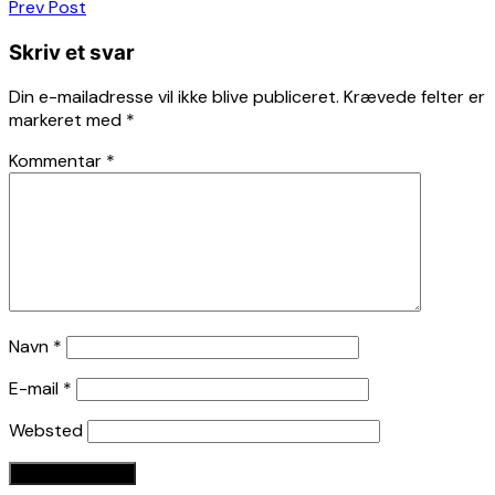
Indlægsnavigation
Prev Post
Skriv et svar
Din e-mailadresse vil ikke blive publiceret.
Krævede felter er
markeret med
*
Kommentar
*
Navn
*
E-mail
*
Websted