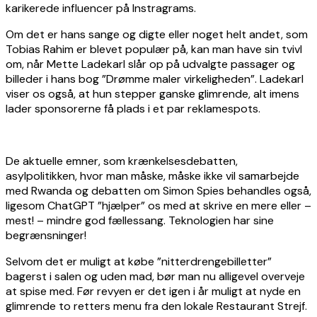
karikerede influencer på Instragrams.
Om det er hans sange og digte eller noget helt andet, som
Tobias Rahim er blevet populær på, kan man have sin tvivl
om, når Mette Ladekarl slår op på udvalgte passager og
billeder i hans bog ”Drømme maler virkeligheden”. Ladekarl
viser os også, at hun stepper ganske glimrende, alt imens
lader sponsorerne få plads i et par reklamespots.
De aktuelle emner, som krænkelsesdebatten,
asylpolitikken, hvor man måske, måske ikke vil samarbejde
med Rwanda og debatten om Simon Spies behandles også,
ligesom ChatGPT ”hjælper” os med at skrive en mere eller –
mest! – mindre god fællessang. Teknologien har sine
begrænsninger!
Selvom det er muligt at købe ”nitterdrengebilletter”
bagerst i salen og uden mad, bør man nu alligevel overveje
at spise med. Før revyen er det igen i år muligt at nyde en
glimrende to retters menu fra den lokale Restaurant Strejf.