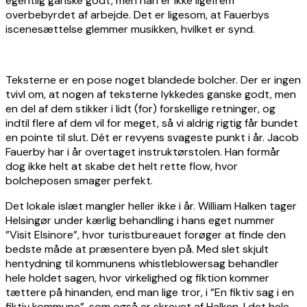
egentlig ganske godt, men han er ikke ligefrem
overbebyrdet af arbejde. Det er ligesom, at Fauerbys
iscenesættelse glemmer musikken, hvilket er synd.
Teksterne er en pose noget blandede bolcher. Der er ingen
tvivl om, at nogen af teksterne lykkedes ganske godt, men
en del af dem stikker i lidt (for) forskellige retninger, og
indtil flere af dem vil for meget, så vi aldrig rigtig får bundet
en pointe til slut. Dét er revyens svageste punkt i år. Jacob
Fauerby har i år overtaget instruktørstolen. Han formår
dog ikke helt at skabe det helt rette flow, hvor
bolcheposen smager perfekt.
Det lokale islæt mangler heller ikke i år. William Halken tager
Helsingør under kærlig behandling i hans eget nummer
”Visit Elsinore”, hvor turistbureauet forøger at finde den
bedste måde at præsentere byen på. Med slet skjult
hentydning til kommunens whistleblowersag behandler
hele holdet sagen, hvor virkelighed og fiktion kommer
tættere på hinanden, end man lige tror, i ”En fiktiv sag i en
fiktiv kommune”, som også er skrevet af Halken. I det hele