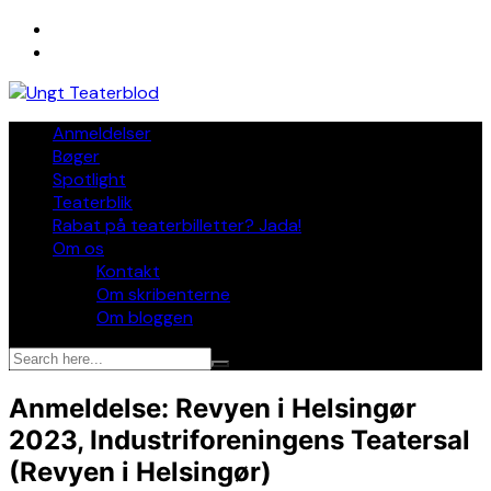
Skip
to
content
Anmeldelser
Bøger
Spotlight
Teaterblik
Rabat på teaterbilletter? Jada!
Om os
Kontakt
Om skribenterne
Om bloggen
Anmeldelse: Revyen i Helsingør
2023, Industriforeningens Teatersal
(Revyen i Helsingør)