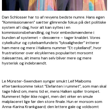
Dan Schlosser har to af revyens bedste numre. Hans egen
”Kommissionæren” sætter glimrende fokus på det politiske
system af i dag, hvor alt kan syltes i en
kommissionsbehandling, og hvor embedsmændene i
bunden af systemet – desværre – tager knaldet. Vores
cykelkultur og cykelsamfundets ”lyksaligheder” irriterer
ham mere og mere i Halkens nummer ”Et cykelland”, hvor
frustrationer over elcyklernes popularitet morsomt
italesættes, alt imens han selv bliver mere og mere
hysterisk og indebrændt.
Le Münster-Swendsen synger smukt Leif Maiboms
eftertænksomme tekst ”Elefanten i rummet”, som man skal
tage hånd om, mens tid er, mens Halken spiller trompet.
Nummeret fejler ikke noget, men det virker en smule
malplaceret lige før den store finale. Hun er morsom som
Anna-Karina Krankgaard; den lettere gale og voldsomt