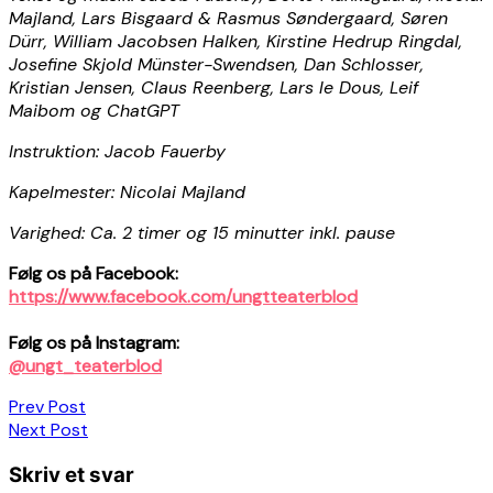
Majland, Lars Bisgaard & Rasmus Søndergaard, Søren
Dürr, William Jacobsen Halken, Kirstine Hedrup Ringdal,
Josefine Skjold Münster-Swendsen, Dan Schlosser,
Kristian Jensen, Claus Reenberg, Lars le Dous, Leif
Maibom og ChatGPT
Instruktion: Jacob Fauerby
Kapelmester: Nicolai Majland
Varighed: Ca. 2 timer og 15 minutter inkl. pause
Følg os på Facebook:
https://www.facebook.com/ungtteaterblod
Følg os på Instagram:
@ungt_teaterblod
Indlægsnavigation
Prev Post
Next Post
Skriv et svar