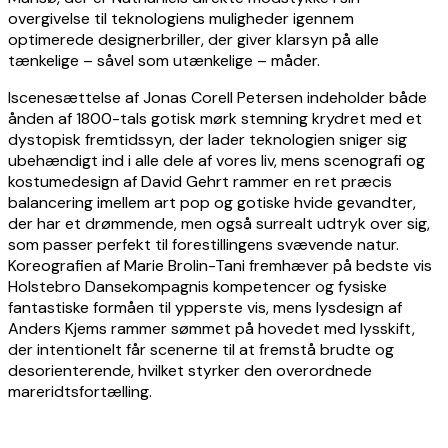
overgivelse til teknologiens muligheder igennem
optimerede designerbriller, der giver klarsyn på alle
tænkelige – såvel som utænkelige – måder.
Iscenesættelse af Jonas Corell Petersen indeholder både
ånden af 1800-tals gotisk mørk stemning krydret med et
dystopisk fremtidssyn, der lader teknologien sniger sig
ubehændigt ind i alle dele af vores liv, mens scenografi og
kostumedesign af David Gehrt rammer en ret præcis
balancering imellem art pop og gotiske hvide gevandter,
der har et drømmende, men også surrealt udtryk over sig,
som passer perfekt til forestillingens svævende natur.
Koreografien af Marie Brolin-Tani fremhæver på bedste vis
Holstebro Dansekompagnis kompetencer og fysiske
fantastiske formåen til ypperste vis, mens lysdesign af
Anders Kjems rammer sømmet på hovedet med lysskift,
der intentionelt får scenerne til at fremstå brudte og
desorienterende, hvilket styrker den overordnede
mareridtsfortælling.