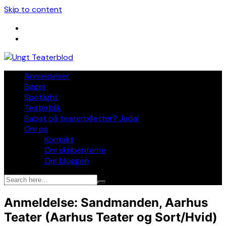
Skip to content
Anmeldelser
Bøger
Spotlight
Teaterblik
Rabat på teaterbilletter? Jada!
Om os
Kontakt
Om skribenterne
Om bloggen
Anmeldelse: Sandmanden, Aarhus
Teater (Aarhus Teater og Sort/Hvid)