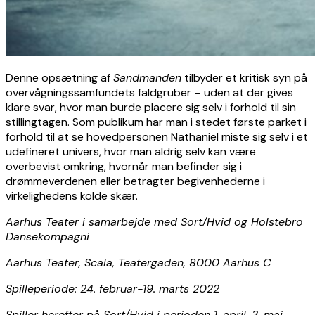
Denne opsætning af
Sandmanden
tilbyder et kritisk syn på
overvågningssamfundets faldgruber – uden at der gives
klare svar, hvor man burde placere sig selv i forhold til sin
stillingtagen. Som publikum har man i stedet første parket i
forhold til at se hovedpersonen Nathaniel miste sig selv i et
udefineret univers, hvor man aldrig selv kan være
overbevist omkring, hvornår man befinder sig i
drømmeverdenen eller betragter begivenhederne i
virkelighedens kolde skær.
Aarhus Teater i samarbejde med Sort/Hvid og Holstebro
Dansekompagni
Aarhus Teater, Scala, Teatergaden, 8000 Aarhus C
Spilleperiode: 24. februar-19. marts 2022
Spiller herefter på Sort/Hvid i perioden 1. april-3. maj