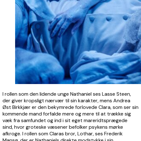
I rollen som den lidende unge Nathaniel ses Lasse Steen,
der giver kropsligt nærvær til sin karakter, mens Andrea
Øst Birkkjær er den bekymrede forlovede Clara, som ser sin
kommende mand forfalde mere og mere til at trække sig
væk fra samfundet og ind i sit eget mareridtsprægede
sind, hvor groteske væsener befolker psykens mørke
afkroge. I rollen som Claras bror, Lothar, ses Frederik
Mansø, der er Nathaniels direkte modstykke i sin