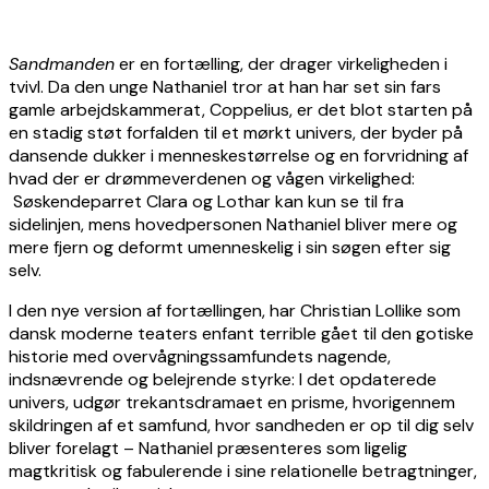
Sandmanden
er en fortælling, der drager virkeligheden i
tvivl. Da den unge Nathaniel tror at han har set sin fars
gamle arbejdskammerat, Coppelius, er det blot starten på
en stadig støt forfalden til et mørkt univers, der byder på
dansende dukker i menneskestørrelse og en forvridning af
hvad der er drømmeverdenen og vågen virkelighed:
Søskendeparret Clara og Lothar kan kun se til fra
sidelinjen, mens hovedpersonen Nathaniel bliver mere og
mere fjern og deformt umenneskelig i sin søgen efter sig
selv.
I den nye version af fortællingen, har Christian Lollike som
dansk moderne teaters enfant terrible gået til den gotiske
historie med overvågningssamfundets nagende,
indsnævrende og belejrende styrke: I det opdaterede
univers, udgør trekantsdramaet en prisme, hvorigennem
skildringen af et samfund, hvor sandheden er op til dig selv
bliver forelagt – Nathaniel præsenteres som ligelig
magtkritisk og fabulerende i sine relationelle betragtninger,