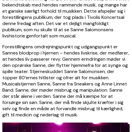
bekendtskab med hendes rammende musik, og mange har
et ganske særligt forhold til musikken. Dette afspejler sig i
forestillingens publikum, der tog plads i Tivolis Koncertsal
denne fredag aften. Det var et dejligt mangfoldigt
publikum, som nu skulle til at se Sanne Salomonsens
livshistorie genfortalt som musical.
Forestillingens omdrejningspunkt og udgangspunkt er
Sannes blodprop i hjernen – hendes livskrise, der medfører,
at hendes liv passerer revy. Gennem erindringen møder vi
den oprørske Sanne, der flytter hjemmefra for at synge og
spille teater. Stjerneskuddet Sanne Salomonsen, der
topper 80’ernes hitlister og ofrer alt for musikken.
Musicalstjernen Sanne, Sanne fra Sneakers og Anne Linnet
Band. Sanne, der møder misbrug og manipulation. Sanne
der står alene i verden. Sanne der må kæmpe for at
forsørge sin søn. Sanne, der må finde skjulte kræfter i sig
selv og finde en måde at forvandle misbrug til kærlighed,
gift til medicin og nederlag til musik.