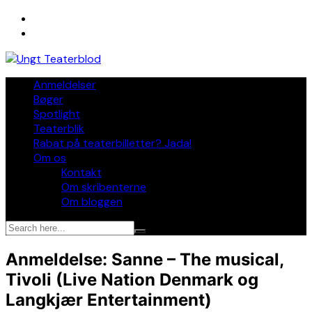
Skip
to
content
Anmeldelser
Bøger
Spotlight
Teaterblik
Rabat på teaterbilletter? Jada!
Om os
Kontakt
Om skribenterne
Om bloggen
Anmeldelse: Sanne – The musical,
Tivoli (Live Nation Denmark og
Langkjær Entertainment)