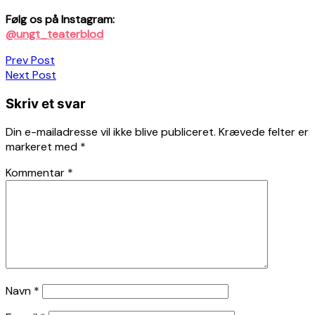
Følg os på Instagram:
@ungt_teaterblod
Indlægsnavigation
Prev Post
Next Post
Skriv et svar
Din e-mailadresse vil ikke blive publiceret.
Krævede felter er
markeret med
*
Kommentar
*
Navn
*