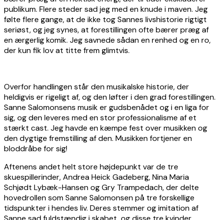
publikum. Flere steder sad jeg med en knude i maven. Jeg
følte flere gange, at de ikke tog Sannes livshistorie rigtigt
seriøst, og jeg synes, at forestillingen ofte bærer præg af
en ærgerlig komik. Jeg savnede sådan en renhed og en ro,
der kun fik lov at titte frem glimtvis.
Overfor handlingen står den musikalske historie, der
heldigvis er rigeligt af, og den løfter i den grad forestillingen.
Sanne Salomonsens musik er gudsbenådet og i en liga for
sig, og den leveres med en stor professionalisme af et
stærkt cast. Jeg havde en kæmpe fest over musikken og
den dygtige fremstilling af den. Musikken fortjener en
bloddråbe for sig!
Aftenens andet helt store højdepunkt var de tre
skuespillerinder, Andrea Heick Gadeberg, Nina Maria
Schjødt Lybæk-Hansen og Gry Trampedach, der delte
hovedrollen som Sanne Salomonsen på tre forskellige
tidspunkter i hendes liv. Deres stemmer og imitation af
Sanne sad fuldstændig i skabet, og disse tre kvinder