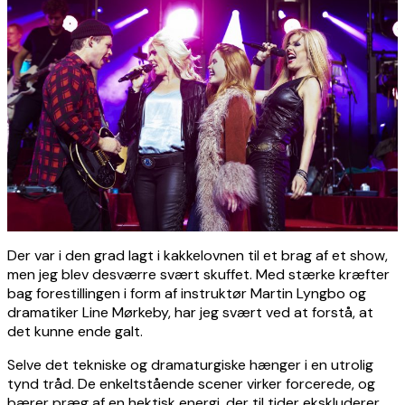
Der var i den grad lagt i kakkelovnen til et brag af et show,
men jeg blev desværre svært skuffet. Med stærke kræfter
bag forestillingen i form af instruktør Martin Lyngbo og
dramatiker Line Mørkeby, har jeg svært ved at forstå, at
det kunne ende galt.
Selve det tekniske og dramaturgiske hænger i en utrolig
tynd tråd. De enkeltstående scener virker forcerede, og
bærer præg af en hektisk energi, der til tider ekskluderer