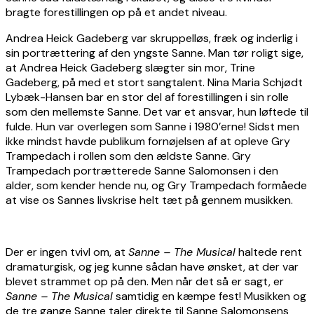
bragte forestillingen op på et andet niveau.
Andrea Heick Gadeberg var skruppelløs, fræk og inderlig i
sin portrættering af den yngste Sanne. Man tør roligt sige,
at Andrea Heick Gadeberg slægter sin mor, Trine
Gadeberg, på med et stort sangtalent. Nina Maria Schjødt
Lybæk-Hansen bar en stor del af forestillingen i sin rolle
som den mellemste Sanne. Det var et ansvar, hun løftede til
fulde. Hun var overlegen som Sanne i 1980’erne! Sidst men
ikke mindst havde publikum fornøjelsen af at opleve Gry
Trampedach i rollen som den ældste Sanne. Gry
Trampedach portrætterede Sanne Salomonsen i den
alder, som kender hende nu, og Gry Trampedach formåede
at vise os Sannes livskrise helt tæt på gennem musikken.
Der er ingen tvivl om, at
Sanne – The Musical
haltede rent
dramaturgisk, og jeg kunne sådan have ønsket, at der var
blevet strammet op på den. Men når det så er sagt, er
Sanne – The Musical
samtidig en kæmpe fest! Musikken og
de tre gange Sanne taler direkte til Sanne Salomonsens