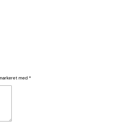
 markeret med
*