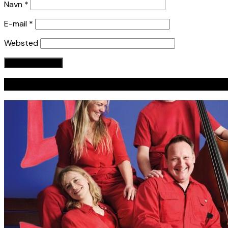
Navn
*
E-mail
*
Websted
Seneste indlæg