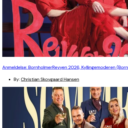
Anmeldelse: BornholmerRevyen 2026, Kyllingemoderen (Bor
By:
Christian Skovgaard Hansen