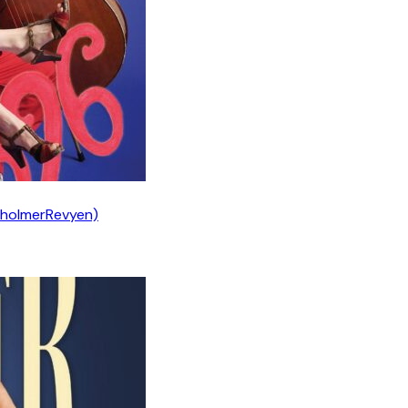
nholmerRevyen)