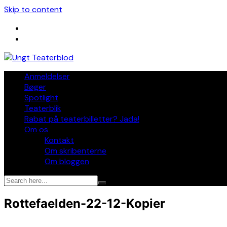
Skip to content
Anmeldelser
Bøger
Spotlight
Teaterblik
Rabat på teaterbilletter? Jada!
Om os
Kontakt
Om skribenterne
Om bloggen
Rottefaelden-22-12-Kopier