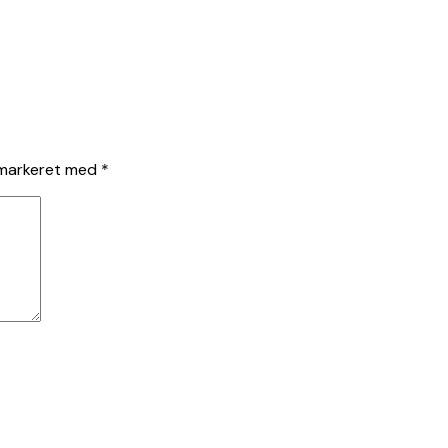
 markeret med
*