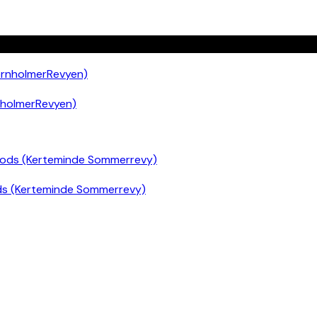
nholmerRevyen)
ds (Kerteminde Sommerrevy)