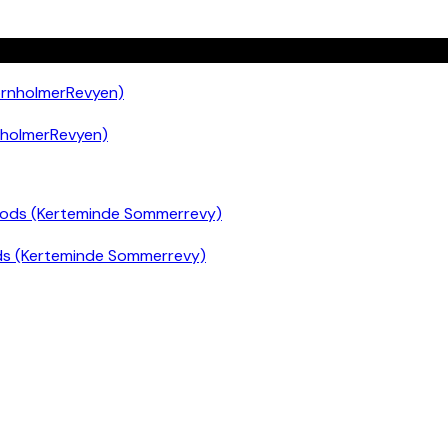
nholmerRevyen)
ds (Kerteminde Sommerrevy)