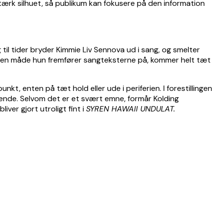
stærk silhuet, så publikum kan fokusere på den information
 til tider bryder Kimmie Liv Sennova ud i sang, og smelter
Den måde hun fremfører sangteksterne på, kommer helt tæt
nkt, enten på tæt hold eller ude i periferien. I forestillingen
rende. Selvom det er et svært emne, formår Kolding
ver gjort utroligt fint i
SYREN HAWAII UNDULAT.