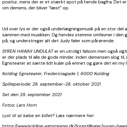
positur, mens der er et stærkt spot på hende bagfra. Det er
om demens, der bliver ”læst” op.
Ud over lys er der også underlægningsmusik på en stor del af 
sammen med musikken. Og hendes stemme omfavner i den gra
på, og understreger alt det Judy føler som pårørende.
SYREN HAWAII UNDULAT
er en utroligt følsom men også vigtig
er der plads til alle de gode minder, inden demensen slog t
Egnsteater at sætte lidt kulør på emnet og gøre det en my let
Kolding Egnsteater, Fredericiagade 1, 6000 Kolding
Spilleperiode: 28. september-28. oktober 2021
Set den 29. september 2021
Fotos: Lars Horn
Lyst til at købe en billet? Læs nærmere her:
https://www.kolding-egnsteater.dk/forestillinger/syren-hawa