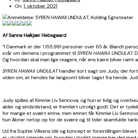
On:
1. oktober 2021
Af Sanne Halkjær Hebsgaard
”I Danmark er der 1.155.991 personer over 65 år. Blandt perso
står om demens i programmet til
SYREN HAWAII UNDULAT.
D
Og hvordan skal man lige reagere, når ens kære bliver ramt
SYREN HAWAII UNDULAT
handler kort sagt om Judy, der for
viden om, at hendes far langsomt bliver taget fra hende. Ju
Judy spilles af Kimmie Liv Sennova, og hun er livlig og overbe
alder og sindstilstand, er fremført utroligt godt. Det er tyd
for mange et svært emne, men emnet får Kimmie Liv Sennova t
hun åbner netop op for de svære og til tider skamfulde tank
Ud fra Sophie Villsens idé og koncept er forestillingen blevet
er utroligt sigende om, hvordan utroligt mange har det med dø