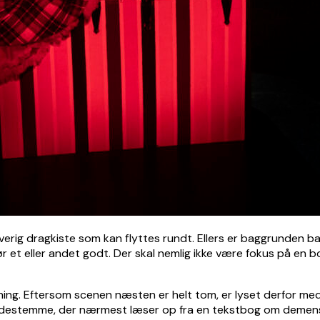
rig dragkiste som kan flyttes rundt. Ellers er baggrunden bare
ør et eller andet godt. Der skal nemlig ikke være fokus på en 
yssætning. Eftersom scenen næsten er helt tom, er lyset derfor 
vindestemme, der nærmest læser op fra en tekstbog om demens. 