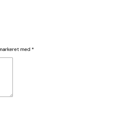
 markeret med
*