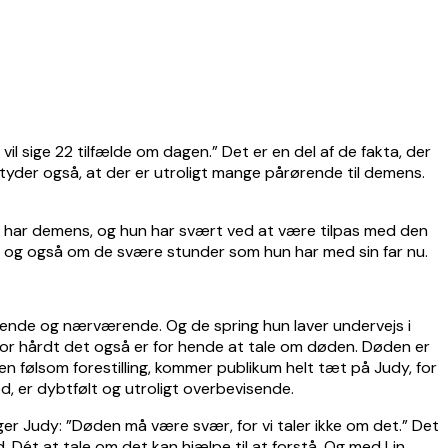
il sige 22 tilfælde om dagen.” Det er en del af de fakta, der
der også, at der er utroligt mange pårørende til demens.
r har demens, og hun har svært ved at være tilpas med den
r, og også om de svære stunder som hun har med sin far nu.
 gribende og nærværende. Og de spring hun laver undervejs i
 hvor hårdt det også er for hende at tale om døden. Døden er
n følsom forestilling, kommer publikum helt tæt på Judy, for
d, er dybtfølt og utroligt overbevisende.
siger Judy: ”Døden må være svær, for vi taler ikke om det.” Det
. Dét at tale om det kan hjælpe til at forstå. Og med Lin