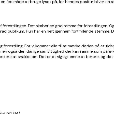
 en fed måde at bruge lyset på, for hendes positur bliver en 
forestillingen. Det skaber en god ramme for forestillingen. Og
d publikum. Hun har en helt igennem fortryllende stemme. 
 forestilling. For vi kommer alle til at mærke døden på et tidspu
il, men også den dårlige samvittighed der kan ramme som pårø
tere at snakke om. Det er et vigtigt emne at berøre, og det bli
ii-undulat/