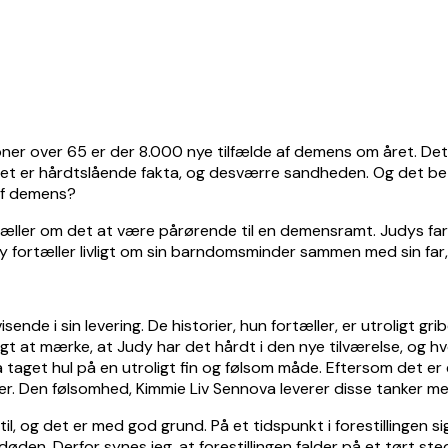
ner over 65 er der 8.000 nye tilfælde af demens om året. Det v
et er hårdtslående fakta, og desværre sandheden. Og det bety
 af demens?
tæller om det at være pårørende til en demensramt. Judys fa
dy fortæller livligt om sin barndomsminder sammen med sin fa
visende i sin levering. De historier, hun fortæller, er utroligt
eligt at mærke, at Judy har det hårdt i den nye tilværelse, og
aget hul på en utroligt fin og følsom måde. Eftersom det er e
er. Den følsomhed, Kimmie Liv Sennova leverer disse tanker me
 til, og det er med god grund. På et tidspunkt i forestillingen 
den. Derfor synes jeg, at forestillingen falder på et tørt sted