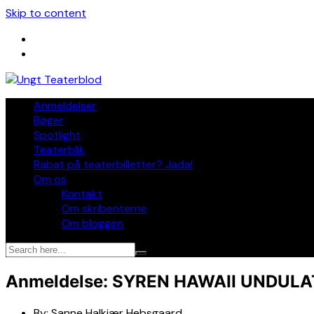
Skip to content
Anmeldelser
Bøger
Spotlight
Teaterblik
Rabat på teaterbilletter? Jada!
Om os
Kontakt
Om skribenterne
Om bloggen
Anmeldelse: SYREN HAWAII UNDULAT,
By:
Sanne Halkjær Hebsgaard