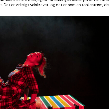
odt. Det er virkeligt velskrevet, og det er som en tankestrøm,