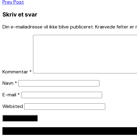
Indlægsnavigation
Prev Post
Skriv et svar
Din e-mailadresse vil ikke blive publiceret.
Krævede felter er
Kommentar
*
Navn
*
E-mail
*
Websted
Seneste indlæg