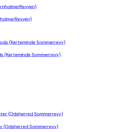
nholmerRevyen)
ds (Kerteminde Sommerrevy)
er (Odsherred Sommerrevy)