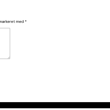
 markeret med
*