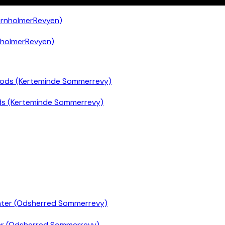
nholmerRevyen)
ds (Kerteminde Sommerrevy)
er (Odsherred Sommerrevy)