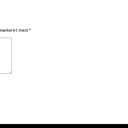
 markeret med
*