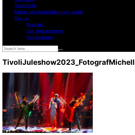
Teaterblik
Rabat på teaterbilletter? Jada!
Om os
Kontakt
Om skribenterne
Om bloggen
TivoliJuleshow2023_FotografMichell