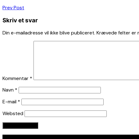
Indlægsnavigation
Prev Post
Skriv et svar
Din e-mailadresse vil ikke blive publiceret.
Krævede felter er
Kommentar
*
Navn
*
E-mail
*
Websted
Seneste indlæg