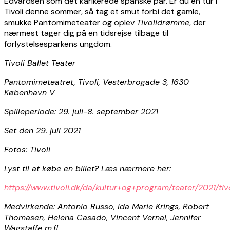
Edvardsen som det karikerede spanske par. Er du en tur i
Tivoli denne sommer, så tag et smut forbi det gamle,
smukke Pantomimeteater og oplev
Tivolidrømme
, der
nærmest tager dig på en tidsrejse tilbage til
forlystelsesparkens ungdom.
Tivoli Ballet Teater
Pantomimeteatret, Tivoli, Vesterbrogade 3, 1630
København V
Spilleperiode: 29. juli-8. september 2021
Set den 29. juli 2021
Fotos: Tivoli
Lyst til at købe en billet? Læs nærmere her:
https://www.tivoli.dk/da/kultur+og+program/teater/2021/t
Medvirkende: Antonio Russo, Ida Marie Krings, Robert
Thomasen, Helena Casado, Vincent Vernal, Jennifer
Wagstaffe m.fl.