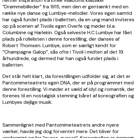
henter inspiration fra Emlie Walboms klassiker
”Drømmebilleder” fra 1915, men den er gentænkt med en
række nye danse og Lumbye-melodier. Vores egen samtid
har også fundet plads i balletten, da en ung mand inviteres
op på scenen af Tivolis egen Overfe og møder bl.a.
Columbine og Harlekin. Også selveste H.C Lumbye har fået
plads på rollelisten i denne forestilling, der danses af
Robert Thomsen. Lumbye, som er særligt kendt for
”Champagne Galop”, sås ofte i Tivoli i midten af det 19.
århundrede, og dermed har han også fundet plads i
balletten.
Det står helt klart, da forestillingen udfolder sig, at det er
Pantomimeteatrets egen DNA, der er på programmet med
denne forestilling. Vi møder et væld af idyl og romantik, der
forenes til en nostalgisk stemning båret af koreografien og
Lumbyes dejlige musik.
Sammenlignet med Pantomimeteatrets andre nyere
værker, havde jeg dog forventet mere. Det bliver for
ensformigt og for ”pusse-nusset”. Koreografien er gennem