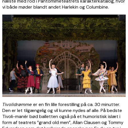
næste med rod i Pantomimeteatrets karakterkatalog, hvor
vi både møder blandt andet Harlekin og Columbine.
Tivolidrømme
er en fin lille forestilling på ca. 30 minutter.
Den er let tilgængelig og vil kunne nydes af alle. På bedste
Tivoli-manér bød balletten også på et humoristisk islæt i
form af teatrets ”grand old men”, Allan Clausen og Tommy