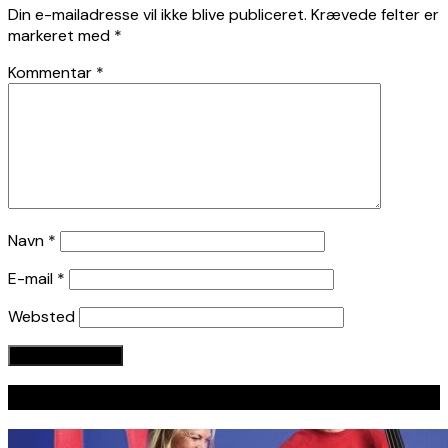
Din e-mailadresse vil ikke blive publiceret.
Krævede felter er
markeret med
*
Kommentar
*
Navn
*
E-mail
*
Websted
Seneste indlæg