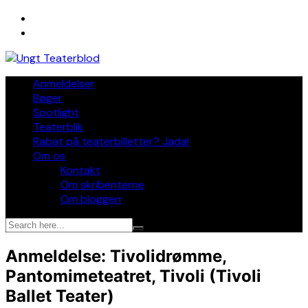
Skip
to
content
Anmeldelser
Bøger
Spotlight
Teaterblik
Rabat på teaterbilletter? Jada!
Om os
Kontakt
Om skribenterne
Om bloggen
Anmeldelse: Tivolidrømme,
Pantomimeteatret, Tivoli (Tivoli
Ballet Teater)