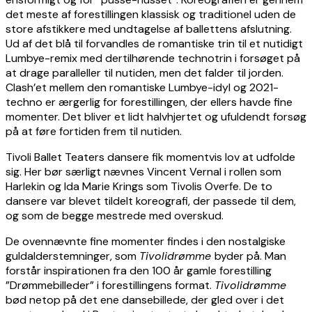
det meste af forestillingen klassisk og traditionel uden de
store afstikkere med undtagelse af ballettens afslutning.
Ud af det blå til forvandles de romantiske trin til et nutidigt
Lumbye-remix med dertilhørende technotrin i forsøget på
at drage paralleller til nutiden, men det falder til jorden.
Clash’et mellem den romantiske Lumbye-idyl og 2021-
techno er ærgerlig for forestillingen, der ellers havde fine
momenter. Det bliver et lidt halvhjertet og ufuldendt forsøg
på at føre fortiden frem til nutiden.
Tivoli Ballet Teaters dansere fik momentvis lov at udfolde
sig. Her bør særligt nævnes Vincent Vernal i rollen som
Harlekin og Ida Marie Krings som Tivolis Overfe. De to
dansere var blevet tildelt koreografi, der passede til dem,
og som de begge mestrede med overskud.
De ovennævnte fine momenter findes i den nostalgiske
guldalderstemninger, som
Tivolidrømme
byder på. Man
forstår inspirationen fra den 100 år gamle forestilling
”Drømmebilleder” i forestillingens format.
Tivolidrømme
bød netop på det ene dansebillede, der gled over i det