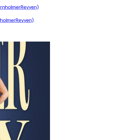
nholmerRevyen)