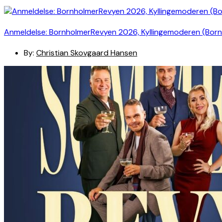
Anmeldelse: BornholmerRevyen 2026, Kyllingemoderen (Bor
By:
Christian Skovgaard Hansen