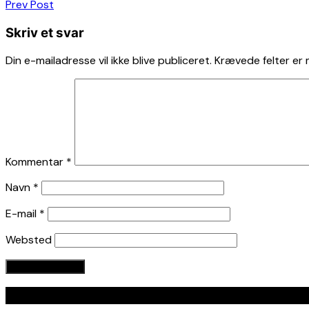
Indlægsnavigation
Prev Post
Skriv et svar
Din e-mailadresse vil ikke blive publiceret.
Krævede felter er
Kommentar
*
Navn
*
E-mail
*
Websted
Seneste indlæg