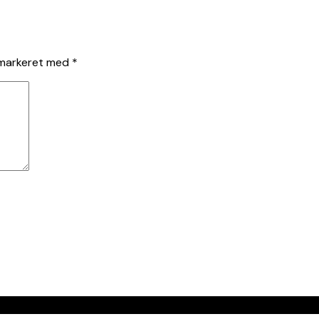
 markeret med
*