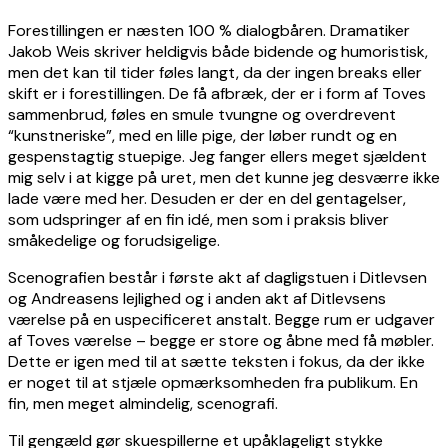
Forestillingen er næsten 100 % dialogbåren. Dramatiker
Jakob Weis skriver heldigvis både bidende og humoristisk,
men det kan til tider føles langt, da der ingen breaks eller
skift er i forestillingen. De få afbræk, der er i form af Toves
sammenbrud, føles en smule tvungne og overdrevent
“kunstneriske”, med en lille pige, der løber rundt og en
gespenstagtig stuepige. Jeg fanger ellers meget sjældent
mig selv i at kigge på uret, men det kunne jeg desværre ikke
lade være med her. Desuden er der en del gentagelser,
som udspringer af en fin idé, men som i praksis bliver
småkedelige og forudsigelige.
Scenografien består i første akt af dagligstuen i Ditlevsen
og Andreasens lejlighed og i anden akt af Ditlevsens
værelse på en uspecificeret anstalt. Begge rum er udgaver
af Toves værelse – begge er store og åbne med få møbler.
Dette er igen med til at sætte teksten i fokus, da der ikke
er noget til at stjæle opmærksomheden fra publikum. En
fin, men meget almindelig, scenografi.
Til gengæld gør skuespillerne et upåklageligt stykke