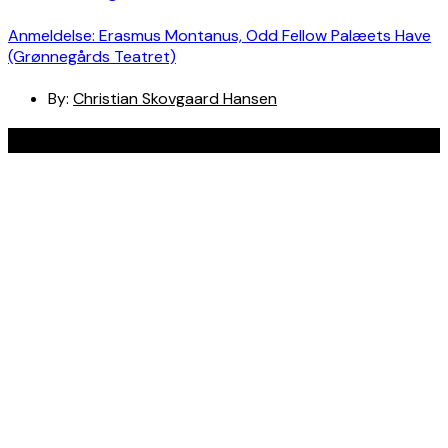
Anmeldelse: Erasmus Montanus, Odd Fellow Palæets Have
(Grønnegårds Teatret)
By:
Christian Skovgaard Hansen
Navigation
Anmeldelser
Bøger
Spotlight
Teaterblik
Rabat på teaterbilletter? Jada!
Om os
Kontakt
Om skribenterne
Om bloggen
Facebook
Instagram
Copyright © Ungt Teaterblod |