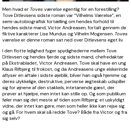
Men hvad er
Toves værelse
egentlig for en forestilling?
Tove Ditlevsens sidste roman var “Vilhelms Værelse”, en
semi-autobiografisk fortælling om hendes forhold til
hendes sidste mand, Victor Andreasen, fortalt gennem de
fiktive karakterer Lise Mundus og Vilhelm Mogensen.
Toves
værelse
er denne roman sat ned over Ditlevsens eget liv.
I den flotte lejlighed fyger spydighederne mellem Tove
Ditlevsen og hendes fjerde og sidste mand, chefredaktør
på Ekstrabladet, Victor Andreasen. Tove skal have en ung
Klaus Rifbjerg til frokost, og da Andreasens unge elskerinde
aflyser en aftale i sidste øjeblik, bliver han også hjemme og
deres ulykkelige, destruktive, perverse ægteskab udspiller
sig for øjnene af den stakkels, intetanende gæst, der
prøver at hjælpe, men intet kan stille op. Og som publikum
føler man sig det meste af tiden som Rifbjerg; et uskyldigt
vidne, der intet kan gøre, men som heller ikke kan rejse sig
og gå. For hvem skal så redde Tove? Både fra Victor og fra
sig selv?