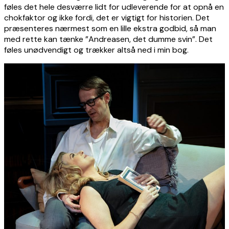
føles det hele desværre lidt for udleverende for at opnå en
chokfaktor og ikke fordi, det er vigtigt for historien. Det
præsenteres nærmest som en lille ekstra godbid, så man
med rette kan tænke ”Andreasen, det dumme svin”. Det
føles unødvendigt og trækker altså ned i min bog.