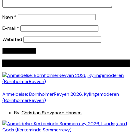
Navn
*
E-mail
*
Websted
Seneste indlæg
Anmeldelse: BornholmerRevyen 2026, Kyllingemoderen
(BornholmerRevyen)
By:
Christian Skovgaard Hansen