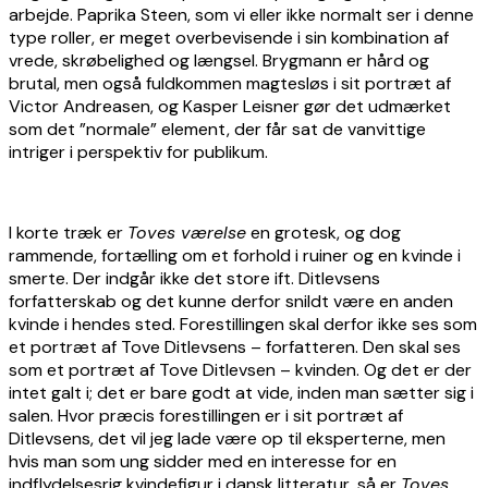
arbejde. Paprika Steen, som vi eller ikke normalt ser i denne
type roller, er meget overbevisende i sin kombination af
vrede, skrøbelighed og længsel. Brygmann er hård og
brutal, men også fuldkommen magtesløs i sit portræt af
Victor Andreasen, og Kasper Leisner gør det udmærket
som det ”normale” element, der får sat de vanvittige
intriger i perspektiv for publikum.
I korte træk er
Toves værelse
en grotesk, og dog
rammende, fortælling om et forhold i ruiner og en kvinde i
smerte. Der indgår ikke det store ift. Ditlevsens
forfatterskab og det kunne derfor snildt være en anden
kvinde i hendes sted. Forestillingen skal derfor ikke ses som
et portræt af Tove Ditlevsens – forfatteren. Den skal ses
som et portræt af Tove Ditlevsen – kvinden. Og det er der
intet galt i; det er bare godt at vide, inden man sætter sig i
salen. Hvor præcis forestillingen er i sit portræt af
Ditlevsens, det vil jeg lade være op til eksperterne, men
hvis man som ung sidder med en interesse for en
indflydelsesrig kvindefigur i dansk litteratur, så er
Toves