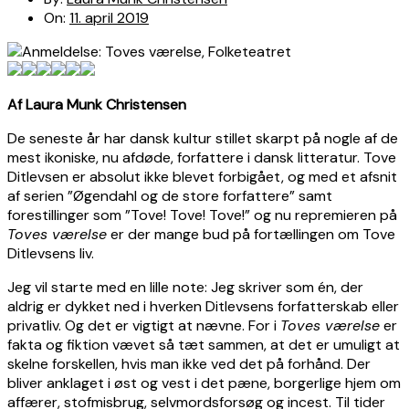
On:
11. april 2019
Af Laura Munk Christensen
De seneste år har dansk kultur stillet skarpt på nogle af de
mest ikoniske, nu afdøde, forfattere i dansk litteratur. Tove
Ditlevsen er absolut ikke blevet forbigået, og med et afsnit
af serien ”Øgendahl og de store forfattere” samt
forestillinger som ”Tove! Tove! Tove!” og nu repremieren på
Toves værelse
er der mange bud på fortællingen om Tove
Ditlevsens liv.
Jeg vil starte med en lille note: Jeg skriver som én, der
aldrig er dykket ned i hverken Ditlevsens forfatterskab eller
privatliv. Og det er vigtigt at nævne. For i
Toves værelse
er
fakta og fiktion vævet så tæt sammen, at det er umuligt at
skelne forskellen, hvis man ikke ved det på forhånd. Der
bliver anklaget i øst og vest i det pæne, borgerlige hjem om
affærer, stofmisbrug, selvmordsforsøg og incest. Til tider