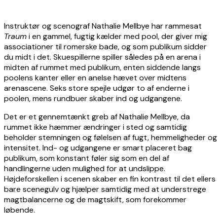
Instruktør og scenograf Nathalie Mellbye har rammesat
Traum
i en gammel, fugtig kælder med pool, der giver mig
associationer til romerske bade, og som publikum sidder
du midt i det. Skuespillerne spiller således på en arena i
midten af rummet med publikum, enten siddende langs
poolens kanter eller en anelse hævet over midtens
arenascene. Seks store spejle udgør to af enderne i
poolen, mens rundbuer skaber ind og udgangene.
Det er et gennemtænkt greb af Nathalie Mellbye, da
rummet ikke hæmmer ændringer i sted og samtidig
beholder stemningen og følelsen af fugt, hemmeligheder og
intensitet. Ind- og udgangene er smart placeret bag
publikum, som konstant føler sig som en del af
handlingerne uden mulighed for at undslippe.
Højdeforskellen i scenen skaber en fin kontrast til det ellers
bare scenegulv og hjælper samtidig med at understrege
magtbalancerne og de magtskift, som forekommer
løbende.