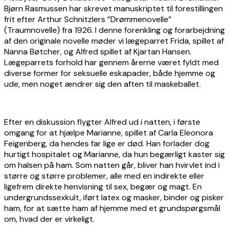
Bjørn Rasmussen har skrevet manuskriptet til forestillingen
frit efter Arthur Schnitzlers ”Drømmenovelle”
(Traumnovelle) fra 1926. I denne forenkling og forarbejdning
af den originale novelle møder vi lægeparret Frida, spillet af
Nanna Bøtcher, og Alfred spillet af Kjartan Hansen.
Lægeparrets forhold har gennem årerne været fyldt med
diverse former for seksuelle eskapader, både hjemme og
ude, men noget ændrer sig den aften til maskeballet.
Efter en diskussion flygter Alfred ud i natten, i første
omgang for at hjælpe Marianne, spillet af Carla Eleonora
Feigenberg, da hendes far lige er død. Han forlader dog
hurtigt hospitalet og Marianne, da hun begærligt kaster sig
om halsen på ham. Som natten går, bliver han hvirvlet ind i
større og større problemer, alle med en indirekte eller
ligefrem direkte henvisning til sex, begær og magt. En
undergrundssexkult, iført latex og masker, binder og pisker
ham, for at sætte ham af hjemme med et grundspørgsmål
om, hvad der er virkeligt.