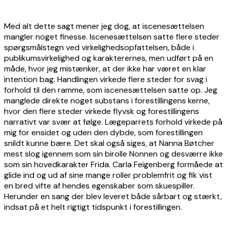
Med alt dette sagt mener jeg dog, at iscenesættelsen
mangler noget finesse. Iscenesættelsen satte flere steder
spørgsmålstegn ved virkelighedsopfattelsen, både i
publikumsvirkelighed og karakterernes, men udført på en
måde, hvor jeg mistænker, at der ikke har været en klar
intention bag. Handlingen virkede flere steder for svag i
forhold til den ramme, som iscenesættelsen satte op. Jeg
manglede direkte noget substans i forestillingens kerne,
hvor den flere steder virkede flyvsk og forestillingens
narrativt var svær at følge. Lægeparrets forhold virkede på
mig for ensidet og uden den dybde, som forestillingen
snildt kunne bære. Det skal også siges, at Nanna Bøtcher
mest slog igennem som sin birolle Nonnen og desværre ikke
som sin hovedkarakter Frida. Carla Feigenberg formåede at
glide ind og ud af sine mange roller problemfrit og fik vist
en bred vifte af hendes egenskaber som skuespiller.
Herunder en sang der blev leveret både sårbart og stærkt,
indsat på et helt rigtigt tidspunkt i forestillingen.