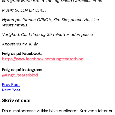
Koregrafi: Marie Brolin-Tani og David Cornelius Price
Musik: SOLEN ER SEXET
Nykompositioner: O/RIOH, Kim Kim, peachlyfe, Lise
Westzynthius
Varighed: Ca. 1 time og 35 minutter uden pause
Anbefales fra 16 år
Følg os på Facebook:
https://www.facebook.com/ungtteaterblod
Følg os på Instagram:
@ungt_teaterblod
Indlægsnavigation
Prev Post
Next Post
Skriv et svar
Din e-mailadresse vil ikke blive publiceret.
Krævede felter er