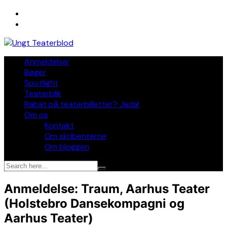
Skip
to
content
Anmeldelser
Bøger
Spotlight
Teaterblik
Rabat på teaterbilletter? Jada!
Om os
Kontakt
Om skribenterne
Om bloggen
Anmeldelse: Traum, Aarhus Teater
(Holstebro Dansekompagni og
Aarhus Teater)