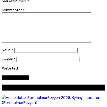
markeret med
*
Kommentar
*
Navn
*
E-mail
*
Websted
Seneste indlæg