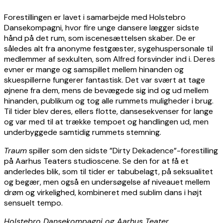
Forestillingen er lavet i samarbejde med Holstebro
Dansekompagni, hvor fire unge dansere lægger sidste
hånd på det rum, som iscenesættelsen skaber. De er
således alt fra anonyme festgæster, sygehuspersonale til
medlemmer af sexkulten, som Alfred forsvinder ind i. Deres
evner er mange og samspillet mellem hinanden og
skuespillerne fungerer fantastisk. Det var svært at tage
øjnene fra dem, mens de bevægede sig ind og ud mellem
hinanden, publikum og tog alle rummets muligheder i brug.
Til tider blev deres, ellers flotte, dansesekvenser for lange
og var med til at trække tempoet og handlingen ud, men
underbyggede samtidig rummets stemning.
Traum
spiller som den sidste ”Dirty Dekadence”-forestilling
på Aarhus Teaters studioscene. Se den for at få et
anderledes blik, som til tider er tabubelagt, på seksualitet
og begær, men også en undersøgelse af niveauet mellem
drøm og virkelighed, kombineret med sublim dans i højt
sensuelt tempo.
Holstebro Dansekompagni og Aarhus Teater