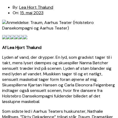
By:
Lea Hjort Thalund
On:
15. maj 2023
Af Lea Hjort Thalund
Lyden af vand, der drypper. En lyd, som gradvist tager til i
takt, mens lyset dæmpes og skuespiller Nanna Bøtcher
sensuelt træder ind på scenen. Lyden af støn blander sig
med lyden af vandet. Musikken tager til og et natligt,
sensuelt maskebal tager form foran øjnene af mig.
Skuespillerne Kjartan Hansen og Carla Eleonora Feigenberg
indtager også sensuelt scenen, hvor fire dansere fra
Holstebro Dansekompagni fuldender billedet af det
løsslupne maskebal.
Som sidste led i Aarhus Teaters huskunster, Nathalie
Mellbyes, ”Dirty Dekadence” trilogi står
Traum.
Dramatiker