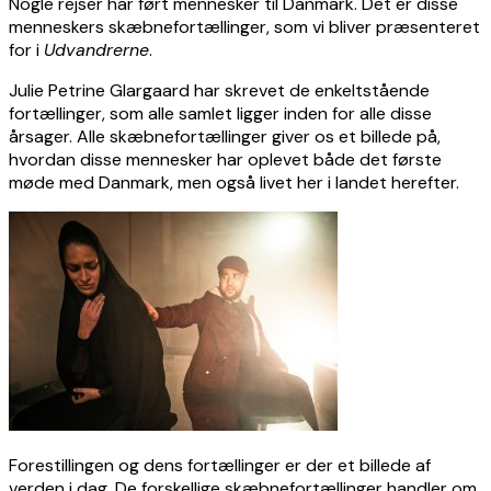
Nogle rejser har ført mennesker til Danmark. Det er disse
menneskers skæbnefortællinger, som vi bliver præsenteret
for i
Udvandrerne
.
Julie Petrine Glargaard har skrevet de enkeltstående
fortællinger, som alle samlet ligger inden for alle disse
årsager. Alle skæbnefortællinger giver os et billede på,
hvordan disse mennesker har oplevet både det første
møde med Danmark, men også livet her i landet herefter.
Forestillingen og dens fortællinger er der et billede af
verden i dag. De forskellige skæbnefortællinger handler om