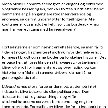
Mona Møller Schmidts scenografi er elegant og enkel med
spejlblanke kasser og lys, der kan flyttes rundt efter behov.
Rammerne er på en gang allestedsnærværende og
anonyme, så de fint understøtter fortællingerne. Alle
kostumer er også holdt enkelt i sort og bordeaux – mon
man har været i gang med farveanalysen?
Fortællingerne er som nævnt enkeltstående, så man får til
tider et noget fragmenteret indtryk, hvor det hele er lidt
for meget brudt op i små bidder og forskellige historier. Det
er også her, at forestillingen står svagest. Fortællingen
bliver ofte lidt for fragmenteret og overfladisk, og kun
historien om Mehmet rammer dybere, da han får en
gennemgående rolle.
Udvandrerne
s store force er derimod, at den på intet
tidspunkt blive belærende eller politiserende. Den
italesætter ind- og udvandringen, og vi får
skæbnehistorierne serveret berettende og nøgtern
konstaterende. Forestillingen bliver derfor et indspark i den