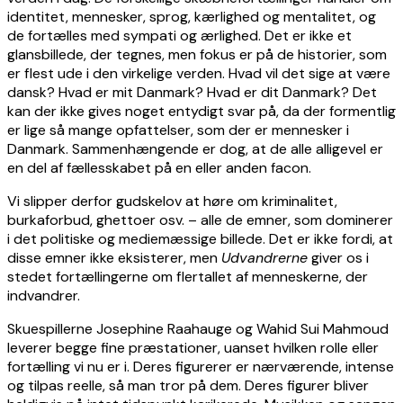
identitet, mennesker, sprog, kærlighed og mentalitet, og
de fortælles med sympati og ærlighed. Det er ikke et
glansbillede, der tegnes, men fokus er på de historier, som
er flest ude i den virkelige verden. Hvad vil det sige at være
dansk? Hvad er mit Danmark? Hvad er dit Danmark? Det
kan der ikke gives noget entydigt svar på, da der formentlig
er lige så mange opfattelser, som der er mennesker i
Danmark. Sammenhængende er dog, at de alle alligevel er
en del af fællesskabet på en eller anden facon.
Vi slipper derfor gudskelov at høre om kriminalitet,
burkaforbud, ghettoer osv. – alle de emner, som dominerer
i det politiske og mediemæssige billede. Det er ikke fordi, at
disse emner ikke eksisterer, men
Udvandrerne
giver os i
stedet fortællingerne om flertallet af menneskerne, der
indvandrer.
Skuespillerne Josephine Raahauge og Wahid Sui Mahmoud
leverer begge fine præstationer, uanset hvilken rolle eller
fortælling vi nu er i. Deres figurerer er nærværende, intense
og tilpas reelle, så man tror på dem. Deres figurer bliver