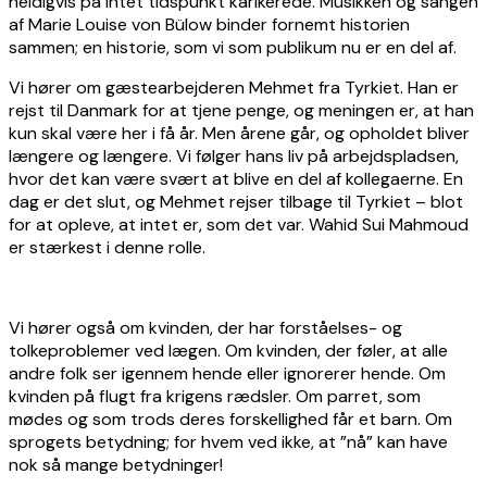
heldigvis på intet tidspunkt karikerede. Musikken og sangen
af Marie Louise von Bülow binder fornemt historien
sammen; en historie, som vi som publikum nu er en del af.
Vi hører om gæstearbejderen Mehmet fra Tyrkiet. Han er
rejst til Danmark for at tjene penge, og meningen er, at han
kun skal være her i få år. Men årene går, og opholdet bliver
længere og længere. Vi følger hans liv på arbejdspladsen,
hvor det kan være svært at blive en del af kollegaerne. En
dag er det slut, og Mehmet rejser tilbage til Tyrkiet – blot
for at opleve, at intet er, som det var. Wahid Sui Mahmoud
er stærkest i denne rolle.
Vi hører også om kvinden, der har forståelses- og
tolkeproblemer ved lægen. Om kvinden, der føler, at alle
andre folk ser igennem hende eller ignorerer hende. Om
kvinden på flugt fra krigens rædsler. Om parret, som
mødes og som trods deres forskellighed får et barn. Om
sprogets betydning; for hvem ved ikke, at ”nå” kan have
nok så mange betydninger!