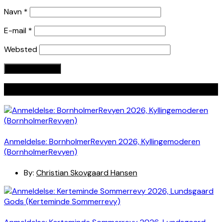
Navn
*
E-mail
*
Websted
Seneste indlæg
Anmeldelse: BornholmerRevyen 2026, Kyllingemoderen
(BornholmerRevyen)
By:
Christian Skovgaard Hansen