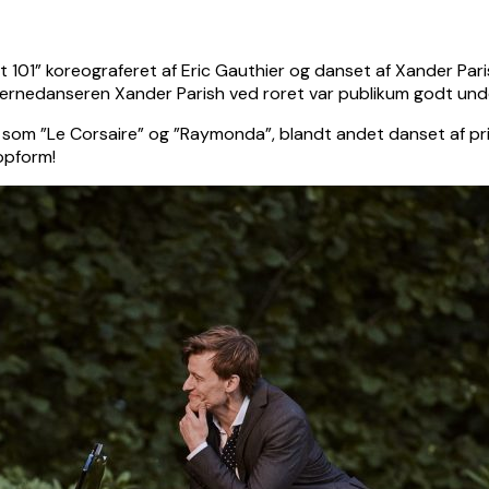
 101” koreograferet af Eric Gauthier og danset af Xander Parish
rnedanseren Xander Parish ved roret var publikum godt underh
 som ”Le Corsaire” og ”Raymonda”, blandt andet danset af prim
opform!