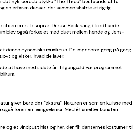
er i det nykreerede stykke ”The Three” bestående af to
 og en erfaren danser, der sammen skabte et rigtig
 Den charmerende sopran Dènise Beck sang blandt andet
ikum blev også forkælet med duet mellem hende og Jens-
levet denne dynamiske musikduo. De imponerer gang på gang
jovt og elsker, hvad de laver.
de at have med sidste år. Til gengæld var programmet
ublikum.
 natur giver bare det ”ekstra”. Naturen er som en kulisse med
n også foran en fængselsmur. Med ét smelter kunsten
 og et vindpust hist og her, der fik dansernes kostumer til