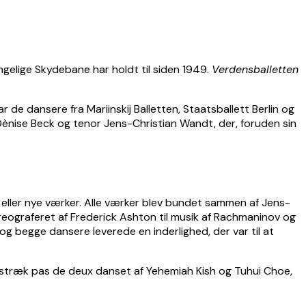
gelige Skydebane har holdt til siden 1949.
Verdensballetten
e dansere fra Mariinskij Balletten, Staatsballett Berlin og
ènise Beck og tenor Jens-Christian Wandt, der, foruden sin
 eller nye værker. Alle værker blev bundet sammen af Jens-
reograferet af Frederick Ashton til musik af Rachmaninov og
og begge dansere leverede en inderlighed, der var til at
 stræk pas de deux danset af Yehemiah Kish og Tuhui Choe,