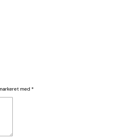
 markeret med
*