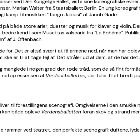
tdanser ved Den Kongelige Ballet, viste sine koreografiske evn
ser, Marian Walter fra Staatsballett Berlin. En ung koreograf
tkamp til musikken ”Tango Jalousi” af Jacob Gade.
 på både store arier, duetter og musik for klaver og violin.
 – bedre kendt som Musettas valsearie fra ”La Bohème”. Publ
n” af J. Offenbach.
ie for. Det er altså svært at få armene ned, når man har op
 er til at tage fejl af. Det stråler ud af dem, at de har det s
anglede i nogen grad den røde tråd, som de så fint formåe
r netop essensen af
Verdensballetten
, der taler til et bredt p
liver til forestillingens scenografi. Omgivelserne i den smukke
Du kan både opleve
Verdensballetten
foran skov og strand me
rammer ved teatret, den perfekte scenografi; duftene, lydene