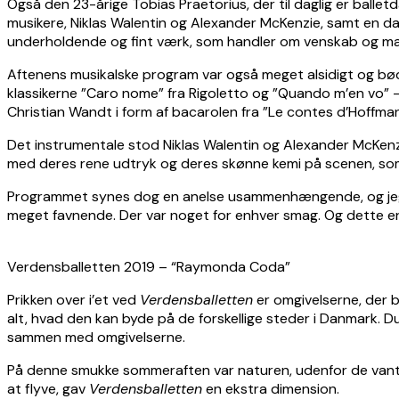
Også den 23-årige Tobias Praetorius, der til daglig er balle
musikere, Niklas Walentin og Alexander McKenzie, samt en dan
underholdende og fint værk, som handler om venskab og mag
Aftenens musikalske program var også meget alsidigt og bød
klassikerne ”Caro nome” fra Rigoletto og ”Quando m’en vo”
Christian Wandt i form af bacarolen fra ”Le contes d’Hoffman
Det instrumentale stod Niklas Walentin og Alexander McKenz
med deres rene udtryk og deres skønne kemi på scenen, som ikke
Programmet synes dog en anelse usammenhængende, og jeg m
meget favnende. Der var noget for enhver smag. Og dette e
Verdensballetten 2019 – “Raymonda Coda”
Prikken over i’et ved
Verdensballetten
er omgivelserne, der b
alt, hvad den kan byde på de forskellige steder i Danmark. 
sammen med omgivelserne.
På denne smukke sommeraften var naturen, udenfor de vante 
at flyve, gav
Verdensballetten
en ekstra dimension.