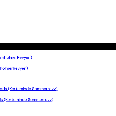
nholmerRevyen)
ds (Kerteminde Sommerrevy)