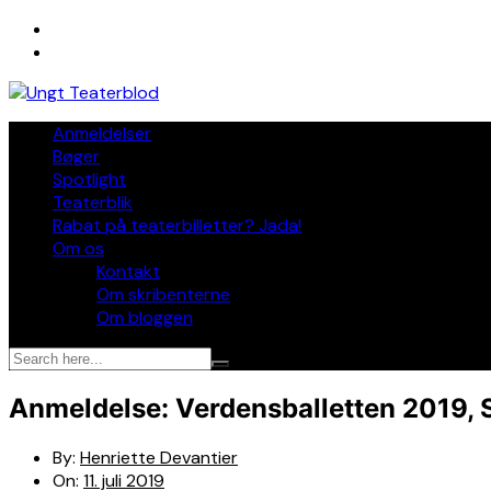
Skip
to
content
Anmeldelser
Bøger
Spotlight
Teaterblik
Rabat på teaterbilletter? Jada!
Om os
Kontakt
Om skribenterne
Om bloggen
Anmeldelse: Verdensballetten 2019, S
By:
Henriette Devantier
On:
11. juli 2019