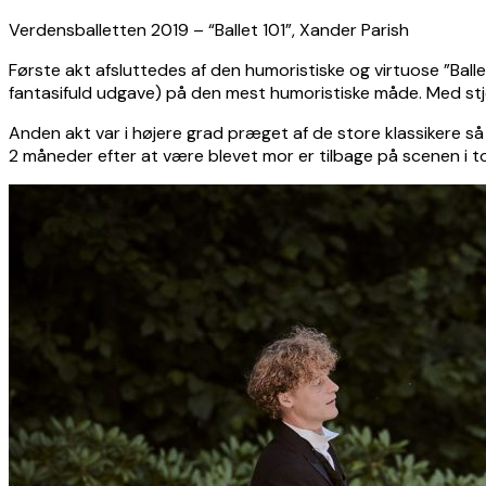
Verdensballetten 2019 – “Ballet 101”, Xander Parish
Første akt afsluttedes af den humoristiske og virtuose ”Ballet
fantasifuld udgave) på den mest humoristiske måde. Med stje
Anden akt var i højere grad præget af de store klassikere så
2 måneder efter at være blevet mor er tilbage på scenen i t