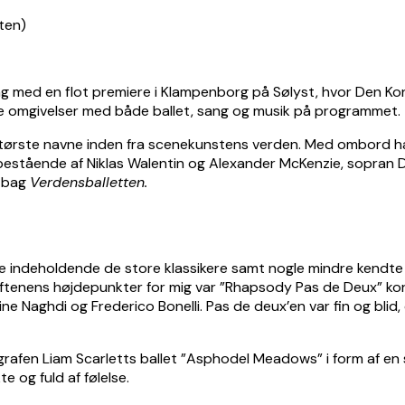
 med en flot premiere i Klampenborg på Sølyst, hvor Den Kon
ke omgivelser med både ballet, sang og musik på programmet.
tørste navne inden fra scenekunstens verden. Med ombord har d
estående af Niklas Walentin og Alexander McKenzie, sopran D
r bag
Verdensballetten.
åde indeholdende de store klassikere samt nogle mindre kendte
 aftenens højdepunkter for mig var ”Rhapsody Pas de Deux” ko
 Naghdi og Frederico Bonelli. Pas de deux’en var fin og blid, 
rafen Liam Scarletts ballet ”Asphodel Meadows” i form af en
e og fuld af følelse.