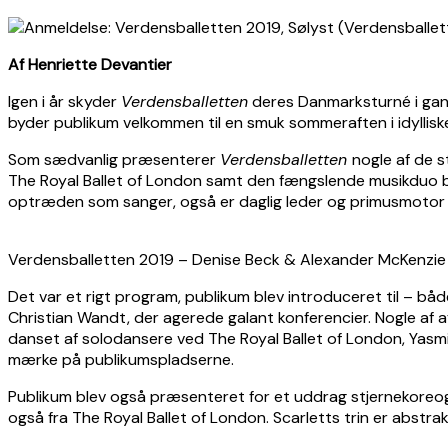
Af Henriette Devantier
Igen i år skyder
Verdensballetten
deres Danmarksturné i gang
byder publikum velkommen til en smuk sommeraften i idyllis
Som sædvanlig præsenterer
Verdensballetten
nogle af de s
The Royal Ballet of London samt den fængslende musikduo b
optræden som sanger, også er daglig leder og primusmoto
Verdensballetten 2019 – Denise Beck & Alexander McKenzie
Det var et rigt program, publikum blev introduceret til – b
Christian Wandt, der agerede galant konferencier. Nogle af
danset af solodansere ved The Royal Ballet of London, Yasmine
mærke på publikumspladserne.
Publikum blev også præsenteret for et uddrag stjernekoreog
også fra The Royal Ballet of London. Scarletts trin er abstrakt