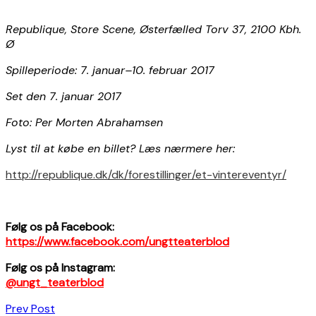
Republique, Store Scene,
Østerfælled Torv 37, 2100 Kbh.
Ø
Spilleperiode: 7. januar–10. februar 2017
Set den 7. januar 2017
Foto: Per Morten Abrahamsen
Lyst til at købe en billet? Læs nærmere her:
http://republique.dk/dk/forestillinger/et-vintereventyr/
Følg os på Facebook:
https://www.facebook.com/ungtteaterblod
Følg os på Instagram:
@ungt_teaterblod
Indlægsnavigation
Prev Post