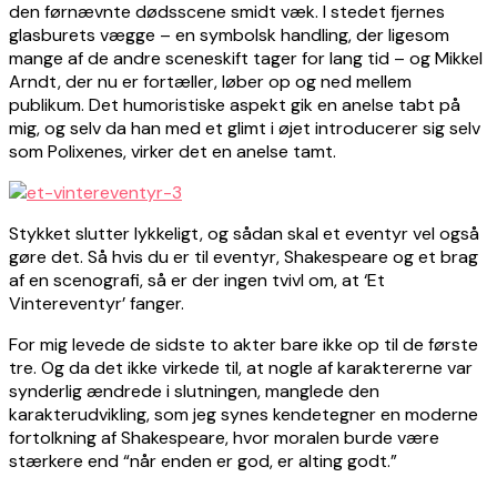
den førnævnte dødsscene smidt væk. I stedet fjernes
glasburets vægge – en symbolsk handling, der ligesom
mange af de andre sceneskift tager for lang tid – og Mikkel
Arndt, der nu er fortæller, løber op og ned mellem
publikum. Det humoristiske aspekt gik en anelse tabt på
mig, og selv da han med et glimt i øjet introducerer sig selv
som Polixenes, virker det en anelse tamt.
Stykket slutter lykkeligt, og sådan skal et eventyr vel også
gøre det. Så hvis du er til eventyr, Shakespeare og et brag
af en scenografi, så er der ingen tvivl om, at ‘Et
Vintereventyr’ fanger.
For mig levede de sidste to akter bare ikke op til de første
tre. Og da det ikke virkede til, at nogle af karaktererne var
synderlig ændrede i slutningen, manglede den
karakterudvikling, som jeg synes kendetegner en moderne
fortolkning af Shakespeare, hvor moralen burde være
stærkere end “når enden er god, er alting godt.”