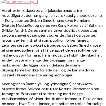
Herefter introduceres vi til jalousidramaets tre
hovedfigurer, der har gang i en venskabelig sneboldskamp
– Kong Leontes (Esben Smed), hans kone Hermione
(Natalie Madueño) og deres ven Kong Polixenes af Bøhmen
(Mikkel Arndt). Deres samtale virker dog lidt klodset, og
selvom snevejret ser pænt ud, er det først da Leontes’
jalousi sætter ind, at vi som publikum bliver fanget.
Leontes sætter stykket på pause, og Esben Smed knipser
af sine medspillere for at få gengivet deres replikker, der
retfærdiggør (for ham) hans jalousi. Det skift, der sker her,
er det første af mange, der tydeliggør de mange
muligheder, der ligger i den indelukkede scene.
Skuespillerne kan ikke forlade den, og de kan medvirke
passivt i hinandens scener og monologer.
Scenografien (samt lys- og lyddesignet) er stykkets
største fordel. Selvom instruktør Katrine Wiedemann har
forsøgt at få stykket til at rette sig mod begge
publikumssider, så virker det til tider forhastet. F.eks er der
en scene, hvor Ditte Hansen, der spiller en række forskellige