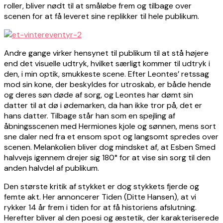
roller, bliver nødt til at småløbe frem og tilbage over
scenen for at få leveret sine replikker til hele publikum.
Andre gange virker hensynet til publikum til at stå højere
end det visuelle udtryk, hvilket særligt kommer til udtryk i
den, i min optik, smukkeste scene. Efter Leontes’ retssag
mod sin kone, der beskyldes for utroskab, er både hende
og deres søn døde af sorg, og Leontes har dømt sin
datter til at dø i ødemarken, da han ikke tror på, det er
hans datter. Tilbage står han som en spejling af
åbningsscenen med Hermiones kjole og sønnen, mens sort
sne daler ned fra et ensom spot og langsomt spredes over
scenen. Melankolien bliver dog mindsket af, at Esben Smed
halvvejs igennem drejer sig 180° for at vise sin sorg til den
anden halvdel af publikum.
Den største kritik af stykket er dog stykkets fjerde og
femte akt. Her annoncerer Tiden (Ditte Hansen), at vi
rykker 14 år frem i tiden for at få historiens afslutning.
Herefter bliver al den poesi og æstetik, der karakteriserede