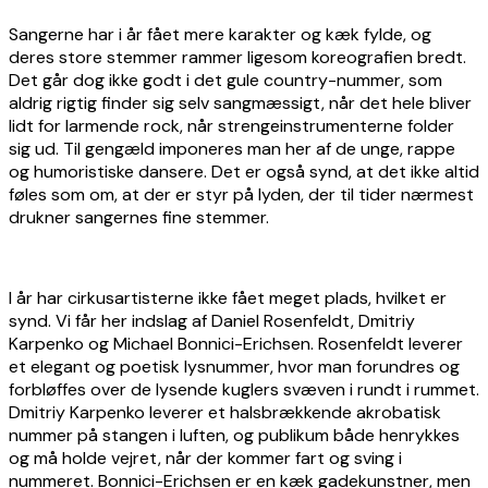
Sangerne har i år fået mere karakter og kæk fylde, og
deres store stemmer rammer ligesom koreografien bredt.
Det går dog ikke godt i det gule country-nummer, som
aldrig rigtig finder sig selv sangmæssigt, når det hele bliver
lidt for larmende rock, når strengeinstrumenterne folder
sig ud. Til gengæld imponeres man her af de unge, rappe
og humoristiske dansere. Det er også synd, at det ikke altid
føles som om, at der er styr på lyden, der til tider nærmest
drukner sangernes fine stemmer.
I år har cirkusartisterne ikke fået meget plads, hvilket er
synd. Vi får her indslag af Daniel Rosenfeldt, Dmitriy
Karpenko og Michael Bonnici-Erichsen. Rosenfeldt leverer
et elegant og poetisk lysnummer, hvor man forundres og
forbløffes over de lysende kuglers svæven i rundt i rummet.
Dmitriy Karpenko leverer et halsbrækkende akrobatisk
nummer på stangen i luften, og publikum både henrykkes
og må holde vejret, når der kommer fart og sving i
nummeret. Bonnici-Erichsen er en kæk gadekunstner, men