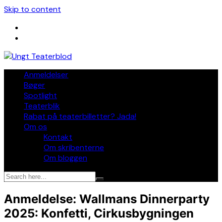
Skip to content
Anmeldelser
Bøger
Spotlight
Teaterblik
Rabat på teaterbilletter? Jada!
Om os
Kontakt
Om skribenterne
Om bloggen
Anmeldelse: Wallmans Dinnerparty
2025: Konfetti, Cirkusbygningen