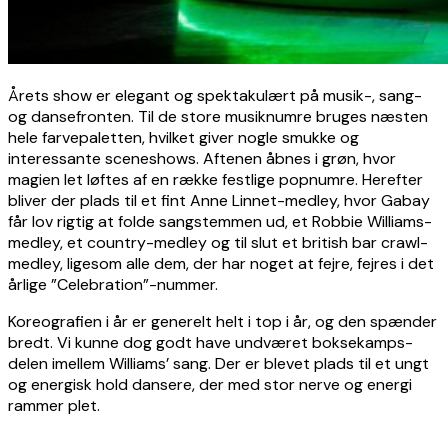
Årets show er elegant og spektakulært på musik-, sang-
og dansefronten. Til de store musiknumre bruges næsten
hele farvepaletten, hvilket giver nogle smukke og
interessante sceneshows. Aftenen åbnes i grøn, hvor
magien let løftes af en række festlige popnumre. Herefter
bliver der plads til et fint Anne Linnet-medley, hvor Gabay
får lov rigtig at folde sangstemmen ud, et Robbie Williams-
medley, et country-medley og til slut et british bar crawl-
medley, ligesom alle dem, der har noget at fejre, fejres i det
årlige ”Celebration”-nummer.
Koreografien i år er generelt helt i top i år, og den spænder
bredt. Vi kunne dog godt have undværet boksekamps-
delen imellem Williams’ sang. Der er blevet plads til et ungt
og energisk hold dansere, der med stor nerve og energi
rammer plet.