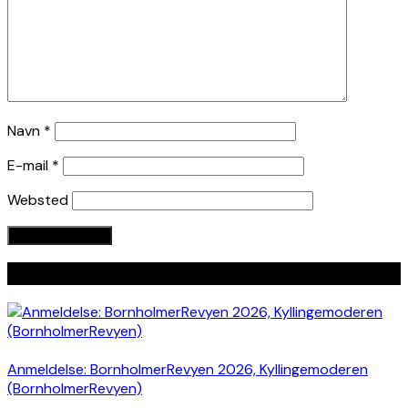
Navn
*
E-mail
*
Websted
Seneste indlæg
Anmeldelse: BornholmerRevyen 2026, Kyllingemoderen
(BornholmerRevyen)