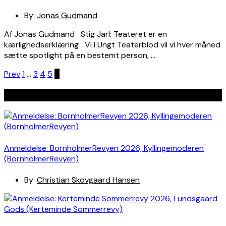
By:
Jonas Gudmand
Af Jonas Gudmand Stig Jarl: Teateret er en
kærlighedserklæring Vi i Ungt Teaterblod vil vi hver måned
sætte spotlight på en bestemt person, ….
Indlægsinddeling
Prev
1
…
3
4
5
6
Seneste indlæg
Anmeldelse: BornholmerRevyen 2026, Kyllingemoderen
(BornholmerRevyen)
By:
Christian Skovgaard Hansen