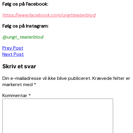
F
ø
lg os p
å
Facebook:
https://www.facebook.com/ungtteaterblod
F
ø
lg os p
å
Instagram:
@ungt_teaterblod
Indlægsnavigation
Prev Post
Next Post
Skriv et svar
Din e-mailadresse vil ikke blive publiceret.
Krævede felter er
markeret med
*
Kommentar
*