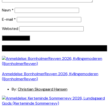
Navn
*
E-mail
*
Websted
Seneste indlæg
Anmeldelse: BornholmerRevyen 2026, Kyllingemoderen
(BornholmerRevyen)
By:
Christian Skovgaard Hansen