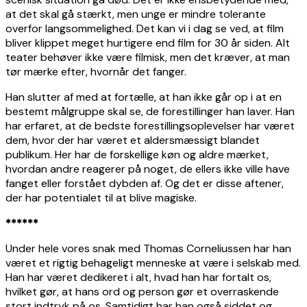
at det skal gå stærkt, men unge er mindre tolerante
overfor langsommelighed. Det kan vi i dag se ved, at film
bliver klippet meget hurtigere end film for 30 år siden. Alt
teater behøver ikke være filmisk, men det kræver, at man
tør mærke efter, hvornår det fanger.
Han slutter af med at fortælle, at han ikke går op i at en
bestemt målgruppe skal se, de forestillinger han laver. Han
har erfaret, at de bedste forestillingsoplevelser har været
dem, hvor der har været et aldersmæssigt blandet
publikum. Her har de forskellige køn og aldre mærket,
hvordan andre reagerer på noget, de ellers ikke ville have
fanget eller forstået dybden af. Og det er disse aftener,
der har potentialet til at blive magiske.
******
Under hele vores snak med Thomas Corneliussen har han
været et rigtig behageligt menneske at være i selskab med.
Han har været dedikeret i alt, hvad han har fortalt os,
hvilket gør, at hans ord og person gør et overraskende
stort indtryk på os. Samtidigt har han også siddet og