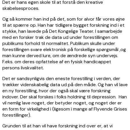
Det er hans egen skole til at forstå den kreative
skabelsesproces.
Og så kommer han ind på det, som for alvor får vores øjne
til at spærre op. Han har tidligere bygget forskning ind i et
stykke, han lavede på Det Kongelige Teater. I samarbejde
med en forsker trak de data ud under forestillingen om
publikums forhold til normalitet. Publikum skulle under
forestillingen svare elektronisk på forskellige spørgsmål ,og
man kunne derved lure, om de ændrede syn undervejs.
F.eks. om deres opfattelse af en fysisk handicappet
persons livskvalitet.
Det er sandsynligvis den eneste forestilling i verden, der
trækker videnskabelig data ud på den måde. Og han vil lave
en ny forestilling, hvor der også skal være forskning
indover. Der skal forskes i folks holdning til depression. Han
vil nemlig lave noget, der betyder noget, og noget der er
en form for virkelighed i (ligesom i mange af Flyvende Grises
forestillinger).
Grunden til at han vil have forskning ind over er, at vi