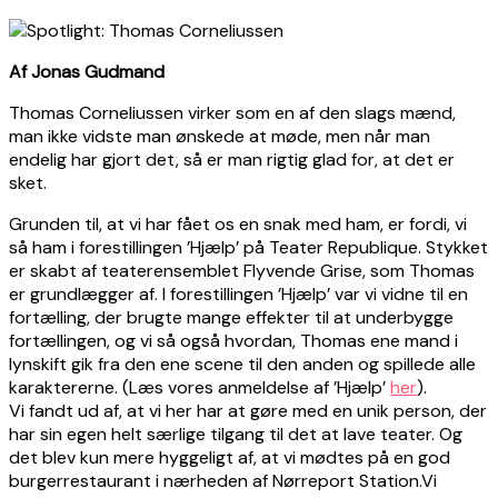
Af Jonas Gudmand
Thomas Corneliussen virker som en af den slags mænd,
man ikke vidste man ønskede at møde, men når man
endelig har gjort det, så er man rigtig glad for, at det er
sket.
Grunden til, at vi har fået os en snak med ham, er fordi, vi
så ham i forestillingen ’Hjælp’ på Teater Republique. Stykket
er skabt af teaterensemblet Flyvende Grise, som Thomas
er grundlægger af. I forestillingen ’Hjælp’ var vi vidne til en
fortælling, der brugte mange effekter til at underbygge
fortællingen, og vi så også hvordan, Thomas ene mand i
lynskift gik fra den ene scene til den anden og spillede alle
karaktererne. (Læs vores anmeldelse af ’Hjælp’
her
).
Vi fandt ud af, at vi her har at gøre med en unik person, der
har sin egen helt særlige tilgang til det at lave teater. Og
det blev kun mere hyggeligt af, at vi mødtes på en god
burgerrestaurant i nærheden af Nørreport Station.Vi