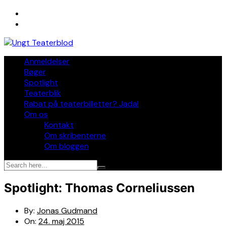
Skip
to
content
Anmeldelser
Bøger
Spotlight
Teaterblik
Rabat på teaterbilletter? Jada!
Om os
Kontakt
Om skribenterne
Om bloggen
Spotlight: Thomas Corneliussen
By:
Jonas Gudmand
On:
24. maj 2015