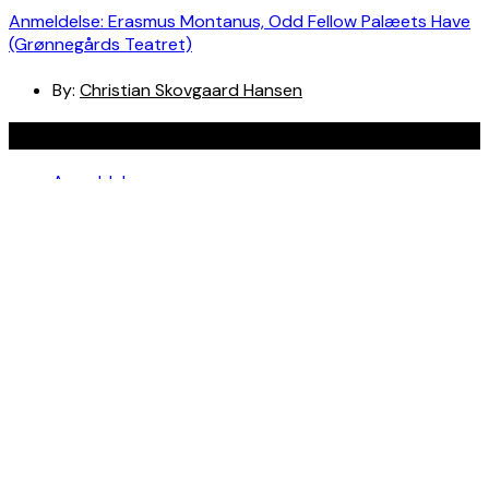
Anmeldelse: Erasmus Montanus, Odd Fellow Palæets Have
(Grønnegårds Teatret)
By:
Christian Skovgaard Hansen
Navigation
Anmeldelser
Bøger
Spotlight
Teaterblik
Rabat på teaterbilletter? Jada!
Om os
Kontakt
Om skribenterne
Om bloggen
Facebook
Instagram
Copyright © Ungt Teaterblod |