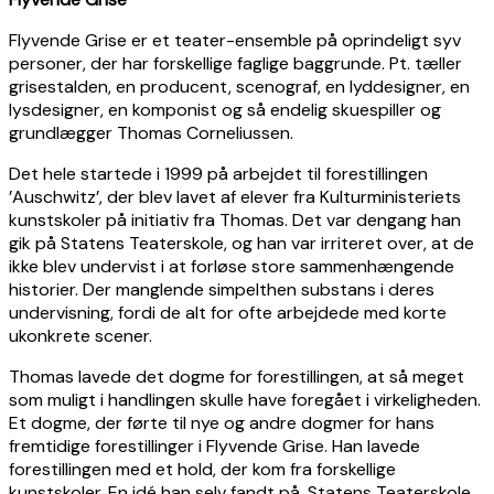
Flyvende Grise er et teater-ensemble på oprindeligt syv
personer, der har forskellige faglige baggrunde. Pt. tæller
grisestalden, en producent, scenograf, en lyddesigner, en
lysdesigner, en komponist og så endelig skuespiller og
grundlægger Thomas Corneliussen.
Det hele startede i 1999 på arbejdet til forestillingen
’Auschwitz’, der blev lavet af elever fra Kulturministeriets
kunstskoler på initiativ fra Thomas. Det var dengang han
gik på Statens Teaterskole, og han var irriteret over, at de
ikke blev undervist i at forløse store sammenhængende
historier. Der manglende simpelthen substans i deres
undervisning, fordi de alt for ofte arbejdede med korte
ukonkrete scener.
Thomas lavede det dogme for forestillingen, at så meget
som muligt i handlingen skulle have foregået i virkeligheden.
Et dogme, der førte til nye og andre dogmer for hans
fremtidige forestillinger i Flyvende Grise. Han lavede
forestillingen med et hold, der kom fra forskellige
kunstskoler. En idé han selv fandt på. Statens Teaterskole