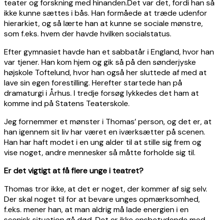
teater og forskning med hinanden.Det var det, fordi han så
ikke kunne sættes i bås. Han formåede at træde udenfor
hierarkiet, og så lærte han at kunne se sociale mønstre,
som f.eks. hvem der havde hvilken socialstatus.
Efter gymnasiet havde han et sabbatår i England, hvor han
var tjener. Han kom hjem og gik så på den sønderjyske
højskole Toftelund, hvor han også her sluttede af med at
lave sin egen forestilling. Herefter startede han på
dramaturgi i Århus. I tredje forsøg lykkedes det ham at
komme ind på Statens Teaterskole.
Jeg fornemmer et mønster i Thomas’ person, og det er, at
han igennem sit liv har været en iværksætter på scenen.
Han har haft modet i en ung alder til at stille sig frem og
vise noget, andre mennesker så måtte forholde sig til.
Er det vigtigt at få flere unge i teatret?
Thomas tror ikke, at det er noget, der kommer af sig selv.
Der skal noget til for at bevare unges opmærksomhed,
f.eks. mener han, at man aldrig må lade energien i en
scenisk situation gå død. Det er ikke ensbetydende med,