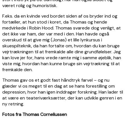
været rolig og humoristisk.
F.eks. da en kvinde ved bordet siden af os bryder ind og
fortæller, at hun stod i koret, da Thomas og hende
medvirkede i Robin Hood. Thomas svarede dog venligt, at
det ikke var ham, der var med i den. Han havde også
overskud til at give mig (Jonas) et lille lynkursus i
skuespilteknik, da han fortalte om, hvordan du kan bruge
vejrtrækningen til at fremkalde alle dine grundfølelser. Jeg
kan love jer for, hans vrede ramte mig i samme øjeblik, han
viste mig, hvordan han kunne bruge sin vejrtrækning til at
fremkalde den.
Thomas gav os et godt fast håndtryk farvel – og nu
glæder vi os meget til en dag at se hans forestilling om
depression, hvor han igen inddrager forskning. Han lader til
at være en teateriværksætter, der kan udvikle genren i en
ny retning.
Fotos fra Thomas Corneliussen