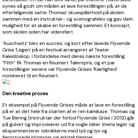
synes så godt om måden at lave forestillingen på, at de
efterfølgende satte Thomas’ skuespillerhold på skolen
sammen med en instruktør- og scenografelev og gav dem
mulighed for at skabe en forestilling sammen. Et koncept,
som skolen siden har videreført.
’Auschwitz’ blev en succes, og kort efter lavede Flyvende
Grise ’Legen’ på en festival arrangeret af Teater
Kaleidoskop. I forbindelse med deres næste forestilling
”Filth” fik Thomas en Reumert Talentpris, og et par
forestillinger senere var Flyvende Grises ’Kærlighed’
nomineret til en Reumert.
Den kreative proces
Et eksempel på Flyvende Grises måde at lave en forestilling
på er at det hele fra starten af er ren kamikaze. Thomas og
Tue Biering (instruktør der forlod Flyvende Grise i 2013) går
på gulvet og improviserer ud fra nogle idéer. Imens leger og
eksperimenterer teknikkerne med lyd og lys og
fjernstyrede blomster og arkitektlamper.