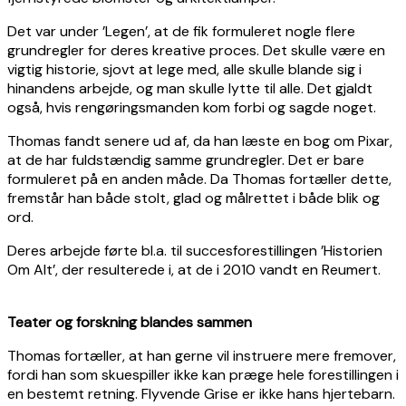
Det var under ’Legen’, at de fik formuleret nogle flere
grundregler for deres kreative proces. Det skulle være en
vigtig historie, sjovt at lege med, alle skulle blande sig i
hinandens arbejde, og man skulle lytte til alle. Det gjaldt
også, hvis rengøringsmanden kom forbi og sagde noget.
Thomas fandt senere ud af, da han læste en bog om Pixar,
at de har fuldstændig samme grundregler. Det er bare
formuleret på en anden måde. Da Thomas fortæller dette,
fremstår han både stolt, glad og målrettet i både blik og
ord.
Deres arbejde førte bl.a. til succesforestillingen ’Historien
Om Alt’, der resulterede i, at de i 2010 vandt en Reumert.
Teater og forskning blandes sammen
Thomas fortæller, at han gerne vil instruere mere fremover,
fordi han som skuespiller ikke kan præge hele forestillingen i
en bestemt retning. Flyvende Grise er ikke hans hjertebarn.