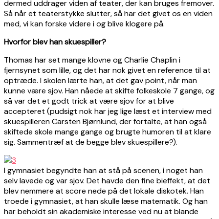
dermed uddrager viden af teater, der kan bruges fremover.
Så når et teaterstykke slutter, så har det givet os en viden
med, vi kan forske videre i og blive klogere på.
Hvorfor blev han skuespiller?
Thomas har set mange klovne og Charlie Chaplin i
fjernsynet som lille, og det har nok givet en reference til at
optræde. I skolen lærte han, at det gav point, når man
kunne være sjov. Han nåede at skifte folkeskole 7 gange, og
så var det et godt trick at være sjov for at blive
accepteret (pudsigt nok har jeg lige læst et interview med
skuespilleren Carsten Bjørnlund, der fortalte, at han også
skiftede skole mange gange og brugte humoren til at klare
sig. Sammentræf at de begge blev skuespillere?).
I gymnasiet begyndte han at stå på scenen, i noget han
selv lavede og var sjov. Det havde den fine bieffekt, at det
blev nemmere at score nede på det lokale diskotek. Han
troede i gymnasiet, at han skulle læse matematik. Og han
har beholdt sin akademiske interesse ved nu at blande