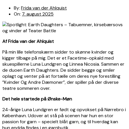
By:
Frida van der Ahlquist
On:
7. august 2025
Af Frida van der Ahlquist
På min lille telefonskærm sidder to skønne kvinder og
kigger tilbage på mig. Det er et Facetime-opkald med
skuespillerne Luna Lundgren og Linnea Nicosia. Sammen er
de duoen Earth Daughters. De sidder begge og smiler
oplagt og venter på at fortælle om deres nye forestilling
”Kvinder Og Andre Dæmoner”, der spiller på der diverse
teatre sommeren over.
Det hele startede på Ønske-Møn
24-årige Luna Lundgren er født og opvokset på Nørrebro i
København. Udover at stå på scenen har hun en stor
passion for garn – specielt blåt garn, og til hverdag kan
hun endda findes i en garnbutik.