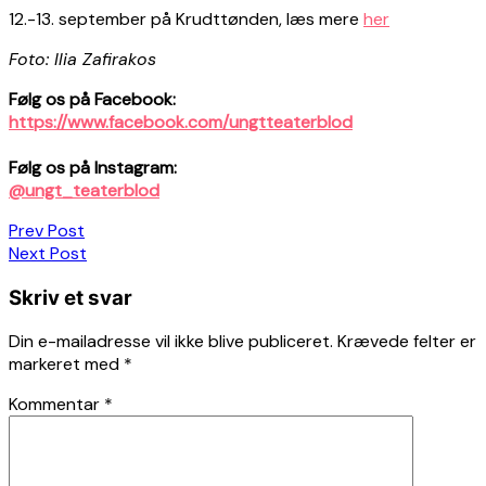
12.-13. september på Krudttønden, læs mere
her
Foto: Ilia Zafirakos
Følg os på Facebook:
https://www.facebook.com/ungtteaterblod
Følg os på Instagram:
@ungt_teaterblod
Indlægsnavigation
Prev Post
Next Post
Skriv et svar
Din e-mailadresse vil ikke blive publiceret.
Krævede felter er
markeret med
*
Kommentar
*