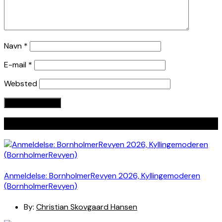
Navn
*
E-mail
*
Websted
Seneste indlæg
Anmeldelse: BornholmerRevyen 2026, Kyllingemoderen
(BornholmerRevyen)
By:
Christian Skovgaard Hansen