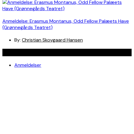
Anmeldelse: Erasmus Montanus, Odd Fellow Palæets Have
(Grønnegårds Teatret)
By:
Christian Skovgaard Hansen
Navigation
Anmeldelser
Bøger
Spotlight
Teaterblik
Rabat på teaterbilletter? Jada!
Om os
Kontakt
Om skribenterne
Om bloggen
Facebook
Instagram