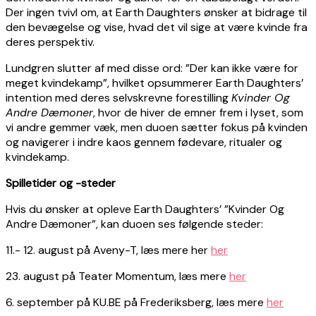
Der ingen tvivl om, at Earth Daughters ønsker at bidrage til
den bevægelse og vise, hvad det vil sige at være kvinde fra
deres perspektiv.
Lundgren slutter af med disse ord: ”Der kan ikke være for
meget kvindekamp”, hvilket opsummerer Earth Daughters’
intention med deres selvskrevne forestilling
Kvinder Og
Andre Dæmoner
, hvor de hiver de emner frem i lyset, som
vi andre gemmer væk, men duoen sætter fokus på kvinden
og navigerer i indre kaos gennem fødevare, ritualer og
kvindekamp.
Spilletider og -steder
Hvis du ønsker at opleve Earth Daughters’ ”Kvinder Og
Andre Dæmoner”, kan duoen ses følgende steder:
11.- 12. august på Aveny-T, læs mere her
her
23. august på Teater Momentum, læs mere
her
6. september på KU.BE på Frederiksberg, læs mere
her