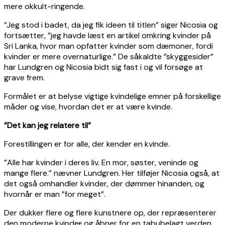
mere okkult-ringende.
”Jeg stod i badet, da jeg fik ideen til titlen” siger Nicosia og
fortsætter, ”jeg havde læst en artikel omkring kvinder på
Sri Lanka, hvor man opfatter kvinder som dæmoner, fordi
kvinder er mere overnaturlige.” De såkaldte ”skyggesider”
har Lundgren og Nicosia bidt sig fast i og vil forsøge at
grave frem.
Formålet er at belyse vigtige kvindelige emner på forskellige
måder og vise, hvordan det er at være kvinde.
”Det kan jeg relatere til”
Forestillingen er for alle, der kender en kvinde.
”Alle har kvinder i deres liv. En mor, søster, veninde og
mange flere.” nævner Lundgren. Her tilføjer Nicosia også, at
det også omhandler kvinder, der dømmer hinanden, og
hvornår er man ”for meget”.
Der dukker flere og flere kunstnere op, der repræsenterer
den moderne kvinde
r
og åbner for en tabubelagt verden.