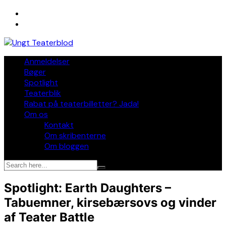
Skip
to
content
Anmeldelser
Bøger
Spotlight
Teaterblik
Rabat på teaterbilletter? Jada!
Om os
Kontakt
Om skribenterne
Om bloggen
Spotlight: Earth Daughters –
Tabuemner, kirsebærsovs og vinder
af Teater Battle