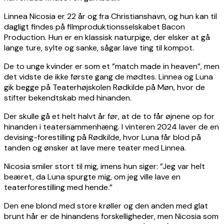
Linnea Nicosia er 22 år og fra Christianshavn, og hun kan til
dagligt findes på filmproduktionsselskabet Bacon
Production. Hun er en klassisk naturpige, der elsker at gå
lange ture, sylte og sanke, sågar lave ting til kompot.
De to unge kvinder er som et ”match made in heaven”, men
det vidste de ikke første gang de mødtes. Linnea og Luna
gik begge på Teaterhøjskolen Rødkilde på Møn, hvor de
stifter bekendtskab med hinanden.
Der skulle gå et helt halvt år før, at de to får øjnene op for
hinanden i teatersammenhæng. I vinteren 2024 laver de en
devising-forestilling på Rødkilde, hvor Luna får blod på
tanden og ønsker at lave mere teater med Linnea.
Nicosia smiler stort til mig, imens hun siger: ”Jeg var helt
beæret, da Luna spurgte mig, om jeg ville lave en
teaterforestilling med hende.”
Den ene blond med store krøller og den anden med glat
brunt hår er de hinandens forskelligheder, men Nicosia som