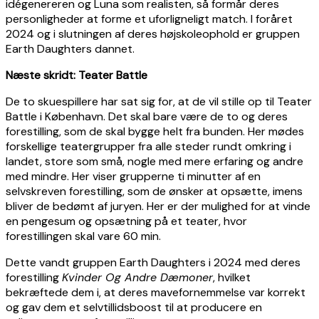
idégenereren og Luna som realisten, så formår deres
personligheder at forme et uforligneligt match. I foråret
2024 og i slutningen af deres højskoleophold er gruppen
Earth Daughters dannet.
Næste skridt: Teater Battle
De to skuespillere har sat sig for, at de vil stille op til Teater
Battle i København. Det skal bare være de to og deres
forestilling, som de skal bygge helt fra bunden. Her mødes
forskellige teatergrupper fra alle steder rundt omkring i
landet, store som små, nogle med mere erfaring og andre
med mindre. Her viser grupperne ti minutter af en
selvskreven forestilling, som de ønsker at opsætte, imens
bliver de bedømt af juryen. Her er der mulighed for at vinde
en pengesum og opsætning på et teater, hvor
forestillingen skal vare 60 min.
Dette vandt gruppen Earth Daughters i 2024 med deres
forestilling
Kvinder Og Andre Dæmoner
, hvilket
bekræftede dem i, at deres mavefornemmelse var korrekt
og gav dem et selvtillidsboost til at producere en