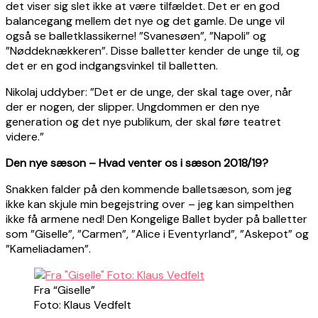
det viser sig slet ikke at være tilfældet. Det er en god
balancegang mellem det nye og det gamle. De unge vil
også se balletklassikerne! ”Svanesøen”, ”Napoli” og
”Nøddeknækkeren”. Disse balletter kender de unge til, og
det er en god indgangsvinkel til balletten.
Nikolaj uddyber: ”Det er de unge, der skal tage over, når
der er nogen, der slipper. Ungdommen er den nye
generation og det nye publikum, der skal føre teatret
videre.”
Den nye sæson – Hvad venter os i sæson 2018/19?
Snakken falder på den kommende balletsæson, som jeg
ikke kan skjule min begejstring over – jeg kan simpelthen
ikke få armene ned! Den Kongelige Ballet byder på balletter
som ”Giselle”, ”Carmen”, ”Alice i Eventyrland”, ”Askepot” og
”Kameliadamen”.
Fra “Giselle”
Foto: Klaus Vedfelt