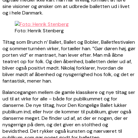
sine visioner og ønsker om at udbrede balletten ud i livet
og i hele Danmark.
Foto: Henrik Stenberg
Tiltag som Brunch n’ Ballet, Ballet og Bobler, Balletfestivalen
og sommerturnéen virker, fortæller han. ”Gør døren høj, gør
porten vid” er mantraet, han lever efter. Man må åbne
teatret op for folk. Og den åbenhed, balletten deler ud af,
bliver også positivt mødt. Nikolaj forklarer, hvordan de
bliver mødt af åbenhed og nysgerrighed hos folk, og det er
fantastisk, mener han.
Balancegangen mellem de gamle klassikere og nye tiltag ser
ud til at virke for alle – både for publikummet og for
danserne. De nye tiltag, hvor Den Kongelige Ballet lukker
publikum ind, eller hvor de kommer til publikum, giver også
danserne meget. De finder ud af, at der er nogen, der er
nysgerrige på dem, og det giver en stolthed og
bevidsthed. Det rykker også kunsten og nærværet til
publikum, som gør noget godt for balletten.