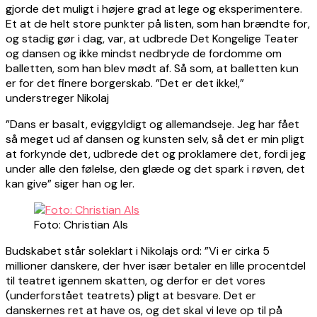
gjorde det muligt i højere grad at lege og eksperimentere.
Et at de helt store punkter på listen, som han brændte for,
og stadig gør i dag, var, at udbrede Det Kongelige Teater
og dansen og ikke mindst nedbryde de fordomme om
balletten, som han blev mødt af. Så som, at balletten kun
er for det finere borgerskab. ”Det er det ikke!,”
understreger Nikolaj
”Dans er basalt, eviggyldigt og allemandseje. Jeg har fået
så meget ud af dansen og kunsten selv, så det er min pligt
at forkynde det, udbrede det og proklamere det, fordi jeg
under alle den følelse, den glæde og det spark i røven, det
kan give” siger han og ler.
Foto: Christian Als
Budskabet står soleklart i Nikolajs ord: ”Vi er cirka 5
millioner danskere, der hver især betaler en lille procentdel
til teatret igennem skatten, og derfor er det vores
(underforstået teatrets) pligt at besvare. Det er
danskernes ret at have os, og det skal vi leve op til på