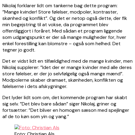
Nikolaj forklarer lidt om tankerne bag dette program:
”Mange kvinder! Store følelser, modpoler, kontraster,
skønhed og konflikt”. Og det er netop også dette, der fik
min begejstring til at vokse, da programmet blev
offentliggjort i foråret. Med sådan et program liggende
som udgangspunkt er der så mange muligheder for, hver
enkel forestilling kan blomstre – også som helhed. Det
tegner jo godt.
Det er vidst lidt en tilfældighed med de mange kvinder, men
Nikolaj supplerer: ”Idet der er mange kvinder med alle deres
store følelser, er der jo selvfølgelig også mange mænd”.
Modpolerne skaber dramaet, skønheden, konflikten og
følelserne i dets afskygninger.
Det lyder lidt som om, det kommende program har skabt
sig selv. ”Det blev bare sådan” siger Nikolaj, griner og
fortsætter: ”Det bliver en homogen sæson med spejlinger
af de to køn som yin og yang.”
Foto: Christian Als