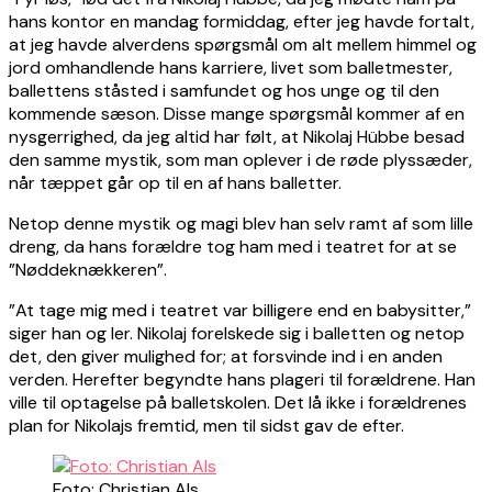
hans kontor en mandag formiddag, efter jeg havde fortalt,
at jeg havde alverdens spørgsmål om alt mellem himmel og
jord omhandlende hans karriere, livet som balletmester,
ballettens ståsted i samfundet og hos unge og til den
kommende sæson. Disse mange spørgsmål kommer af en
nysgerrighed, da jeg altid har følt, at Nikolaj Hübbe besad
den samme mystik, som man oplever i de røde plyssæder,
når tæppet går op til en af hans balletter.
Netop denne mystik og magi blev han selv ramt af som lille
dreng, da hans forældre tog ham med i teatret for at se
”Nøddeknækkeren”.
”At tage mig med i teatret var billigere end en babysitter,”
siger han og ler. Nikolaj forelskede sig i balletten og netop
det, den giver mulighed for; at forsvinde ind i en anden
verden. Herefter begyndte hans plageri til forældrene. Han
ville til optagelse på balletskolen. Det lå ikke i forældrenes
plan for Nikolajs fremtid, men til sidst gav de efter.
Foto: Christian Als