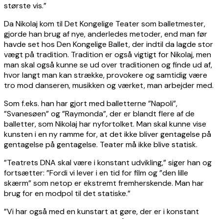
største vis.”
Da Nikolaj kom til Det Kongelige Teater som balletmester,
gjorde han brug af nye, anderledes metoder, end man før
havde set hos Den Kongelige Ballet, der indtil da lagde stor
vægt på tradition. Tradition er også vigtigt for Nikolaj, men
man skal også kunne se ud over traditionen og finde ud af,
hvor langt man kan strække, provokere og samtidig være
tro mod danseren, musikken og værket, man arbejder med.
Som f.eks. han har gjort med balletterne ”Napoli”,
”Svanesøen” og ”Raymonda”, der er blandt flere af de
balletter, som Nikolaj har nyfortolket. Man skal kunne vise
kunsten i en ny ramme for, at det ikke bliver gentagelse på
gentagelse på gentagelse. Teater må ikke blive statisk.
”Teatrets DNA skal være i konstant udvikling,” siger han og
fortsætter: ”Fordi vi lever i en tid for film og ”den lille
skærm” som netop er ekstremt fremherskende. Man har
brug for en modpol til det statiske.”
”Vi har også med en kunstart at gøre, der er i konstant