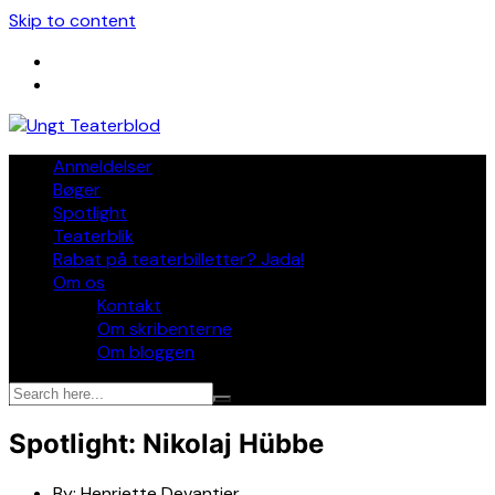
Skip to content
Anmeldelser
Bøger
Spotlight
Teaterblik
Rabat på teaterbilletter? Jada!
Om os
Kontakt
Om skribenterne
Om bloggen
Spotlight: Nikolaj Hübbe
By:
Henriette Devantier