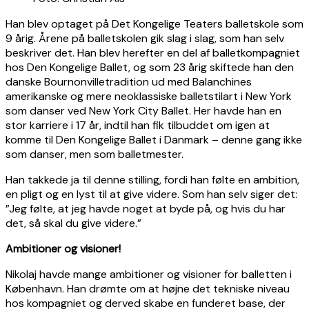
Han blev optaget på Det Kongelige Teaters balletskole som
9 årig. Årene på balletskolen gik slag i slag, som han selv
beskriver det. Han blev herefter en del af balletkompagniet
hos Den Kongelige Ballet, og som 23 årig skiftede han den
danske Bournonvilletradition ud med Balanchines
amerikanske og mere neoklassiske balletstilart i New York
som danser ved New York City Ballet. Her havde han en
stor karriere i 17 år, indtil han fik tilbuddet om igen at
komme til Den Kongelige Ballet i Danmark – denne gang ikke
som danser, men som balletmester.
Han takkede ja til denne stilling, fordi han følte en ambition,
en pligt og en lyst til at give videre. Som han selv siger det:
”Jeg følte, at jeg havde noget at byde på, og hvis du har
det, så skal du give videre.”
Ambitioner og visioner!
Nikolaj havde mange ambitioner og visioner for balletten i
København. Han drømte om at højne det tekniske niveau
hos kompagniet og derved skabe en funderet base, der