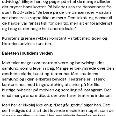
udvikling,” tilføjer han, og peger på et af de mange billeder,
der pryder hans kontor. På billedet ses tre danserinder fra
start 1900-tallet. ”Se bare på de tre danserinder – sådan
ser danseres kroppe ikke ud mere. Den teknik og dansestil
de havde, var fantastisk for den tid, men alt er foranderligt,
og i dag er der nogle helt andre idealer”.
Kunstens grænse rykkes konstant – i takt med tiden og
historien udvikles kunsten.
Balletten i nutidens verden
Man taler meget om teatrets værd og betydning i det
samfund, som vi lever i i dag. Mange er bekymrede over den
ændrede plads, kunst og teater har fået i nutidens
samfund og i den enkeltes bevidst. Teatrene er i stærk
konkurrence med bingewatching af serier på Netflix,
hurtige nyheder på mobilen og scrolling på Instagram. Der
er så mange andre tilbud, der overhaler teatrene indenom.
Men her er Nikolaj ikke enig. ”Det går godt!,” siger han. Det
ser heldigvis ud til, at det levende medie kan noget, som de
digitale medier ikke kan. Han har virkelig formået at føre