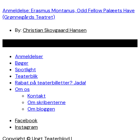
Anmeldelse: Erasmus Montanus, Odd Fellow Palæets Have
(Grønnegårds Teatret)
By:
Christian Skovgaard Hansen
Navigation
Anmeldelser
Bøger
Spotlight
Teaterblik
Rabat på teaterbilletter? Jada!
Om os
Kontakt
Om skribenterne
Om bloggen
Facebook
Instagram
Copyright © Ungt Teaterblod |