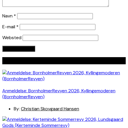
Navn
*
E-mail
*
Websted
Seneste indlæg
Anmeldelse: BornholmerRevyen 2026, Kyllingemoderen
(BornholmerRevyen)
By:
Christian Skovgaard Hansen