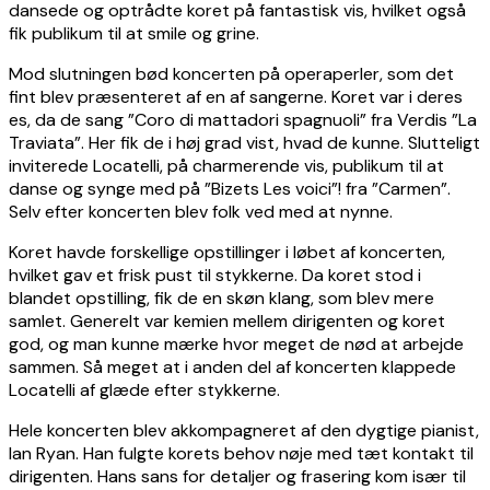
dansede og optrådte koret på fantastisk vis, hvilket også
fik publikum til at smile og grine.
Mod slutningen bød koncerten på operaperler, som det
fint blev præsenteret af en af sangerne. Koret var i deres
es, da de sang ”Coro di mattadori spagnuoli” fra Verdis ”La
Traviata”. Her fik de i høj grad vist, hvad de kunne. Slutteligt
inviterede Locatelli, på charmerende vis, publikum til at
danse og synge med på ”Bizets Les voici”! fra ”Carmen”.
Selv efter koncerten blev folk ved med at nynne.
Koret havde forskellige opstillinger i løbet af koncerten,
hvilket gav et frisk pust til stykkerne. Da koret stod i
blandet opstilling, fik de en skøn klang, som blev mere
samlet. Generelt var kemien mellem dirigenten og koret
god, og man kunne mærke hvor meget de nød at arbejde
sammen. Så meget at i anden del af koncerten klappede
Locatelli af glæde efter stykkerne.
Hele koncerten blev akkompagneret af den dygtige pianist,
Ian Ryan. Han fulgte korets behov nøje med tæt kontakt til
dirigenten. Hans sans for detaljer og frasering kom især til