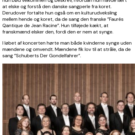
hun bød velkommen og beskrev, hvordan hun havde lært
at elske og forstå den danske sangperle fra koret.
Derudover fortalte hun også om en kulturudveksling
mellem hende og koret, da de sang den franske ”Faurés
Qantique de Jean Racine”. Hun tilføjede kækt, at
franskmænd elsker den, fordi den er nem at synge.
I løbet af koncerten hørte man både kvinderne synge uden
mændene og omvendt. Mændene fik lov til at stråle, da de
sang ”Schuberts Der Gondelfahrer”.