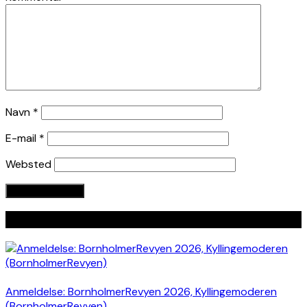
Navn
*
E-mail
*
Websted
Seneste indlæg
Anmeldelse: BornholmerRevyen 2026, Kyllingemoderen
(BornholmerRevyen)