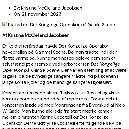
By:
Kristina McClelland Jacobsen
On:
21. november 2023
Af Kristina McClelland Jacobsen
En kold efterårsdag havde Det Kongelige Operakor
hovedrollen på Gammel Scene. Da man trådte ind i den
flotte varme sal, kunne man netop opleve dem som et
selvstændigt ensemble ved korkoncerten
Det Kongelige
Operakor på Gamle Scene
. Der var en stemning af at være
til galla, da de kvindelige sangere trådte ind på scenen i
lange sorte kjoler og de mandlige sangere i kjolesæt.
Koncerten rummede alt fra Tjajkovskij til Rossini og viste
korets enorme spændvidde af repertoire. Første del af
koncerten lagde ud med Morgensang fra Elverskud af Niels
W. Gade. Man kunne allerede fra start mærke kemien
mellem dirigenten Karine Locatelli og Det Kongelige
Operakor. Dette udtrykte Locatelli efterfølgende selv, da