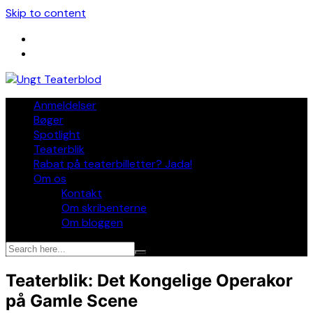
Skip to content
Anmeldelser
Bøger
Spotlight
Teaterblik
Rabat på teaterbilletter? Jada!
Om os
Kontakt
Om skribenterne
Om bloggen
Teaterblik: Det Kongelige Operakor
på Gamle Scene