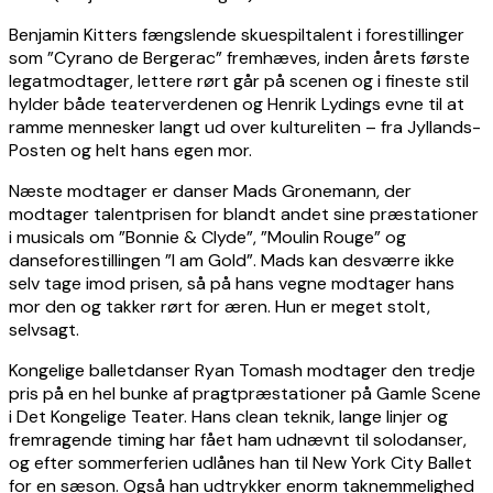
Benjamin Kitters fængslende skuespiltalent i forestillinger
som ”Cyrano de Bergerac” fremhæves, inden årets første
legatmodtager, lettere rørt går på scenen og i fineste stil
hylder både teaterverdenen og Henrik Lydings evne til at
ramme mennesker langt ud over kultureliten – fra Jyllands-
Posten og helt hans egen mor.
Næste modtager er danser Mads Gronemann, der
modtager talentprisen for blandt andet sine præstationer
i musicals om ”Bonnie & Clyde”, ”Moulin Rouge” og
danseforestillingen ”I am Gold”. Mads kan desværre ikke
selv tage imod prisen, så på hans vegne modtager hans
mor den og takker rørt for æren. Hun er meget stolt,
selvsagt.
Kongelige balletdanser Ryan Tomash modtager den tredje
pris på en hel bunke af pragtpræstationer på Gamle Scene
i Det Kongelige Teater. Hans clean teknik, lange linjer og
fremragende timing har fået ham udnævnt til solodanser,
og efter sommerferien udlånes han til New York City Ballet
for en sæson. Også han udtrykker enorm taknemmelighed