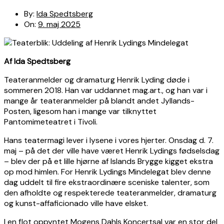
By:
Ida Spedtsberg
On:
9. maj 2025
Af Ida Spedtsberg
Teateranmelder og dramaturg Henrik Lyding døde i
sommeren 2018. Han var uddannet mag.art., og han var i
mange år teateranmelder på blandt andet Jyllands-
Posten, ligesom han i mange var tilknyttet
Pantomimeteatret i Tivoli.
Hans teatermagi lever i lysene i vores hjerter. Onsdag d. 7.
maj – på det der ville have været Henrik Lydings fødselsdag
– blev der på et lille hjørne af Islands Brygge kigget ekstra
op mod himlen. For Henrik Lydings Mindelegat blev denne
dag uddelt til fire ekstraordinære sceniske talenter, som
den afholdte og respekterede teateranmelder, dramaturg
og kunst-affaficionado ville have elsket.
I en flot oppyntet Mogens Dahls Koncertsal var en stor del