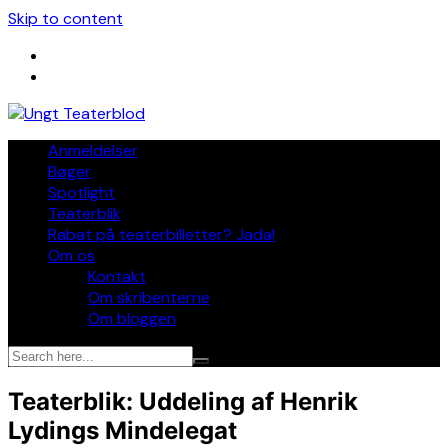
Skip to content
Anmeldelser
Bøger
Spotlight
Teaterblik
Rabat på teaterbilletter? Jada!
Om os
Kontakt
Om skribenterne
Om bloggen
Teaterblik: Uddeling af Henrik
Lydings Mindelegat