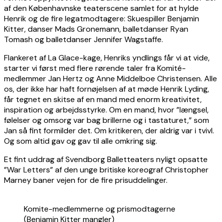
af den Københavnske teaterscene samlet for at hylde
Henrik og de fire legatmodtagere: Skuespiller Benjamin
Kitter, danser Mads Gronemann, balletdanser Ryan
Tomash og balletdanser Jennifer Wagstaffe.
Flankeret af La Glace-kage, Henriks yndlings får vi at vide,
starter vi først med flere rørende taler fra Komité-
medlemmer Jan Hertz og Anne Middelboe Christensen. Alle
os, der ikke har haft fornøjelsen af at møde Henrik Lyding,
får tegnet en skitse af en mand med enorm kreativitet,
inspiration og arbejdsstyrke. Om en mand, hvor ”længsel,
følelser og omsorg var bag brillerne og i tastaturet,” som
Jan så fint formilder det. Om kritikeren, der aldrig var i tvivl.
Og som altid gav og gav til alle omkring sig.
Et fint uddrag af Svendborg Balletteaters nyligt opsatte
”War Letters” af den unge britiske koreograf Christopher
Marney baner vejen for de fire prisuddelinger.
Komite-medlemmerne og prismodtagerne
(Benjamin Kitter mangler)