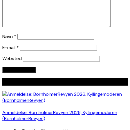
Navn
*
E-mail
*
Websted
Seneste indlæg
Anmeldelse: BornholmerRevyen 2026, Kyllingemoderen
(BornholmerRevyen)