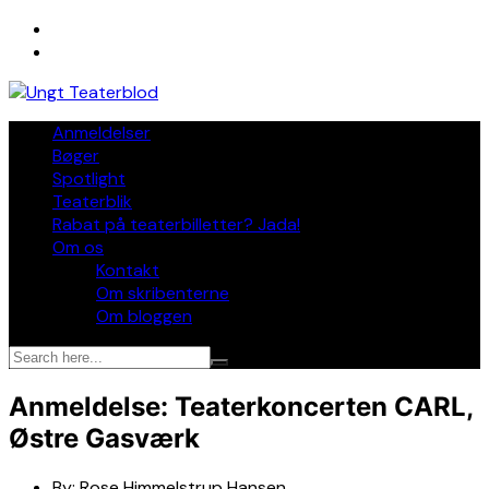
Skip
to
content
Anmeldelser
Bøger
Spotlight
Teaterblik
Rabat på teaterbilletter? Jada!
Om os
Kontakt
Om skribenterne
Om bloggen
Anmeldelse: Teaterkoncerten CARL,
Østre Gasværk
By:
Rose Himmelstrup Hansen