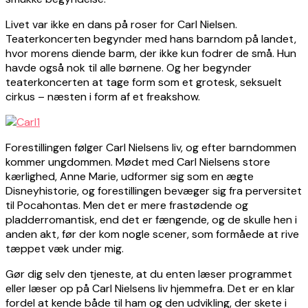
Livet var ikke en dans på roser for Carl Nielsen.
Teaterkoncerten begynder med hans barndom på landet,
hvor morens diende barm, der ikke kun fodrer de små. Hun
havde også nok til alle børnene. Og her begynder
teaterkoncerten at tage form som et grotesk, seksuelt
cirkus – næsten i form af et freakshow.
Forestillingen følger Carl Nielsens liv, og efter barndommen
kommer ungdommen. Mødet med Carl Nielsens store
kærlighed, Anne Marie, udformer sig som en ægte
Disneyhistorie, og forestillingen bevæger sig fra perversitet
til Pocahontas. Men det er mere frastødende og
pladderromantisk, end det er fængende, og de skulle hen i
anden akt, før der kom nogle scener, som formåede at rive
tæppet væk under mig.
Gør dig selv den tjeneste, at du enten læser programmet
eller læser op på Carl Nielsens liv hjemmefra. Det er en klar
fordel at kende både til ham og den udvikling, der skete i