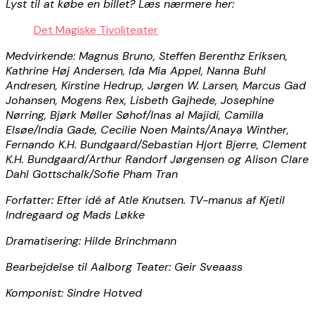
Lyst til at købe en billet? Læs nærmere her:
Det Magiske Tivoliteater
Medvirkende: Magnus Bruno, Steffen Berenthz Eriksen,
Kathrine Høj Andersen, Ida Mia Appel, Nanna Buhl
Andresen, Kirstine Hedrup, Jørgen W. Larsen, Marcus Gad
Johansen, Mogens Rex, Lisbeth Gajhede, Josephine
Nørring, Bjørk Møller Søhof/Inas al Majidi, Camilla
Elsøe/India Gade, Cecilie Noen Maints/Anaya Winther,
Fernando K.H. Bundgaard/Sebastian Hjort Bjerre, Clement
K.H. Bundgaard/Arthur Randorf Jørgensen og Alison Clare
Dahl Gottschalk/Sofie Pham Tran
Forfatter: Efter idé af Atle Knutsen. TV-manus af Kjetil
Indregaard og Mads Løkke
Dramatisering: Hilde Brinchmann
Bearbejdelse til Aalborg Teater: Geir Sveaass
Komponist: Sindre Hotved