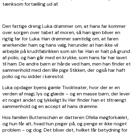
tænksom fortælling ud af.
Den fattige dreng Luka drømmer om, at hans far kommer
over sorgen over tabet af moren, så han igen bliver en
rigtig far for Luka. Han drømmer samtidig om, at faren
anerkender ham og hans valg, herunder at han ikke vil
arbejde på krudtfabrikken som sin far. Han er halt på grund
af polio, og han går med en krykke, som hans far har lavet
til ham. De andre børn er hårde ved ham, men han finder et
sammenhold med den lille pige Stikken, der også har haft
polio og nu sidder i kørestol.
Luka opdager byens gamle Tivoliteater, hvor der er en
verden af magi, lys og glæde – og en masse børn, der lever
et noget andet og lykkeligt liv. Her finder han et tiltrængt
sammenhold og en accept af hans drømme.
Hos familien Buttenschøn er datteren Ofelia møgforkælet,
og hun får alt, hvad hun peger på, og penge er ikke noget
problem – og dog. Det bliver det, hvilket får betydning for