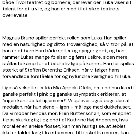
både Tivoliteatret og børnene, der lever der. Luka viser sit
talent for at trylle, og han er med til at sikre teatrets
overlevelse.
Magnus Bruno spiller perfekt rollen som Luka. Han spiller
med en naturlighed og ditto troværdighed, så vi tror på, at
han er et barn Han både spiller og synger godt, og han
rammer Lukas mange følelser og først usikre, siden mere
stålfaste kamp for et bedre liv lige på kornet. Han far spilles
stærkt af Steffen Berenthz Eriksen, når vi følger hans
forvandlede forståelse for og nyfundne kærlighed til Luka.
Lige så velspillet er Ida Mia Appels Ofelia, om end hun klædt
ganske perfekt i pink og ganske usympatisk erklærer, at
”ingen kan lide fattiglemmer!” Vi oplever også bagsiden af
medaljen, når hun alene – igen – må lege med dukkehuset.
Da vi møder hendes mor, Ellen Buttenschøn, som er spillet
tilpas skurkagtigt og ondt af Kathrine Høj Andersen, hvis
moral er en anelse flosset, kan man hurtigt se, at æblet
ikke er faldet langt fra stammen. Til forskel fra moren, kan