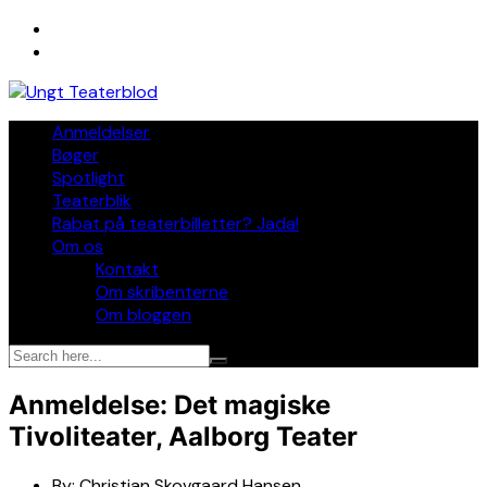
Skip
to
content
Anmeldelser
Bøger
Spotlight
Teaterblik
Rabat på teaterbilletter? Jada!
Om os
Kontakt
Om skribenterne
Om bloggen
Anmeldelse: Det magiske
Tivoliteater, Aalborg Teater
By:
Christian Skovgaard Hansen