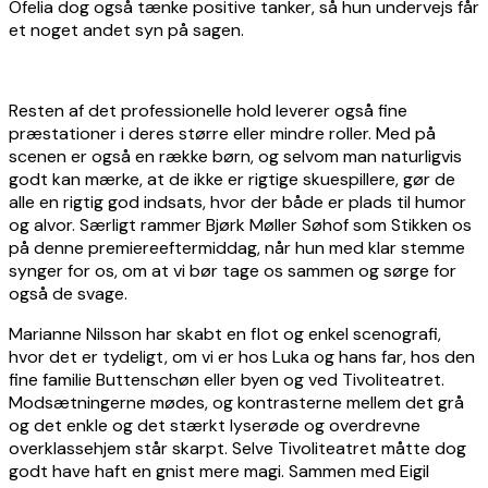
Ofelia dog også tænke positive tanker, så hun undervejs får
et noget andet syn på sagen.
Resten af det professionelle hold leverer også fine
præstationer i deres større eller mindre roller. Med på
scenen er også en række børn, og selvom man naturligvis
godt kan mærke, at de ikke er rigtige skuespillere, gør de
alle en rigtig god indsats, hvor der både er plads til humor
og alvor. Særligt rammer Bjørk Møller Søhof som Stikken os
på denne premiereeftermiddag, når hun med klar stemme
synger for os, om at vi bør tage os sammen og sørge for
også de svage.
Marianne Nilsson har skabt en flot og enkel scenografi,
hvor det er tydeligt, om vi er hos Luka og hans far, hos den
fine familie Buttenschøn eller byen og ved Tivoliteatret.
Modsætningerne mødes, og kontrasterne mellem det grå
og det enkle og det stærkt lyserøde og overdrevne
overklassehjem står skarpt. Selve Tivoliteatret måtte dog
godt have haft en gnist mere magi. Sammen med Eigil