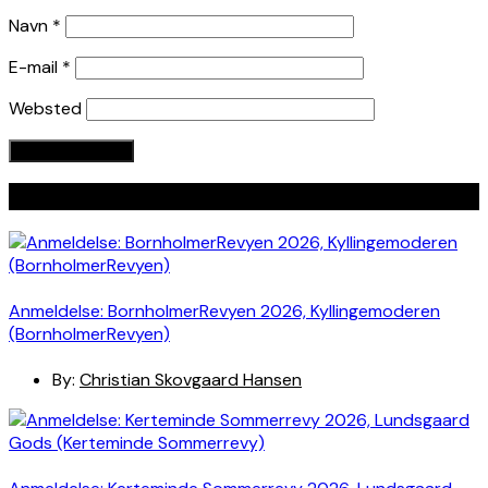
Navn
*
E-mail
*
Websted
Seneste indlæg
Anmeldelse: BornholmerRevyen 2026, Kyllingemoderen
(BornholmerRevyen)
By:
Christian Skovgaard Hansen