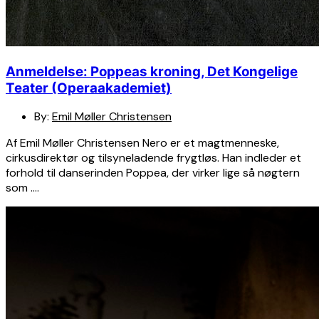
Anmeldelse: Poppeas kroning, Det Kongelige
Teater (Operaakademiet)
By:
Emil Møller Christensen
Af Emil Møller Christensen Nero er et magtmenneske,
cirkusdirektør og tilsyneladende frygtløs. Han indleder et
forhold til danserinden Poppea, der virker lige så nøgtern
som ….