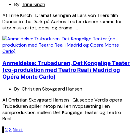
By:
Trine Kinch
Af Trine Kinch Dramatiseringen af Lars von Triers film
Dancer in the Dark på Aarhus Teater danner ramme for
stor musikalitet, poesi og drama. ….
Anmeldelse: Trubaduren, Det Kongelige Teater
(co-produktion med Teatro Real i Madrid og
Opéra Monte Carlo)
By:
Christian Skovgaard Hansen
Af Christian Skovgaard Hansen Giuseppe Verdis opera
Trubaduren spiller netop nu i en nyopsætning i en
samproduktion mellem Det Kongelige Teater og Teatro
Real ….
Indlægsinddeling
1
2
3
Next