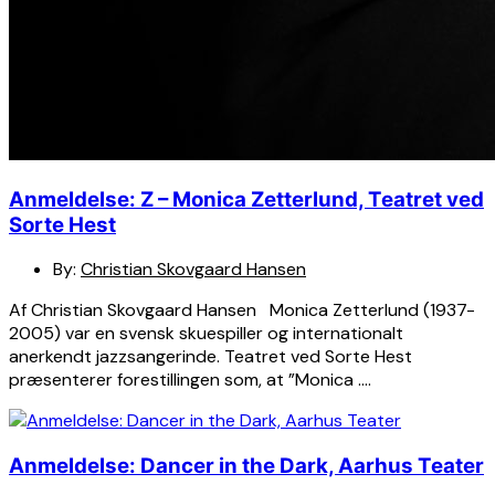
Anmeldelse: Z – Monica Zetterlund, Teatret ved
Sorte Hest
By:
Christian Skovgaard Hansen
Af Christian Skovgaard Hansen Monica Zetterlund (1937-
2005) var en svensk skuespiller og internationalt
anerkendt jazzsangerinde. Teatret ved Sorte Hest
præsenterer forestillingen som, at ”Monica ….
Anmeldelse: Dancer in the Dark, Aarhus Teater