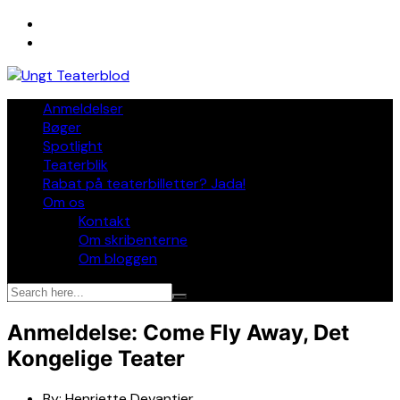
Skip
to
content
Anmeldelser
Bøger
Spotlight
Teaterblik
Rabat på teaterbilletter? Jada!
Om os
Kontakt
Om skribenterne
Om bloggen
Anmeldelse: Come Fly Away, Det
Kongelige Teater
By:
Henriette Devantier