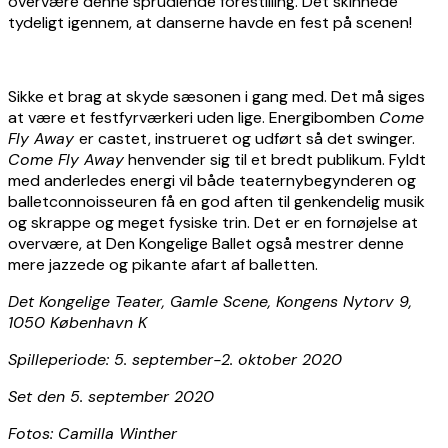
overvære denne sprudlende forestilling. Det skinnede
tydeligt igennem, at danserne havde en fest på scenen!
Sikke et brag at skyde sæsonen i gang med. Det må siges
at være et festfyrværkeri uden lige. Energibomben
Come
Fly Away
er castet, instrueret og udført så det swinger.
Come Fly Away
henvender sig til et bredt publikum. Fyldt
med anderledes energi vil både teaternybegynderen og
balletconnoisseuren få en god aften til genkendelig musik
og skrappe og meget fysiske trin. Det er en fornøjelse at
overvære, at Den Kongelige Ballet også mestrer denne
mere jazzede og pikante afart af balletten.
Det Kongelige Teater, Gamle Scene, Kongens Nytorv 9,
1050 København K
Spilleperiode: 5. september-2. oktober 2020
Set den 5. september 2020
Fotos: Camilla Winther