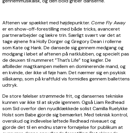
gennemmusikalsk, og den bold griber danserne.
Aftenen var spækket med højdepunkter.
Come Fly Away
er en show-off-forestilling med både tricks, avanceret
partnerarbejder og lækre trin. Særligt svært var det at
tage øjnene fra Holly Dorger og Gregory Dean i rollerne
som Kate og Hank. De dansede sig gennem medgang og
modgang i løbet af aftenen på natklubben, og specielt pas
de deuxen til nummeret ”That’s Life” tog kegler. De
afbilleder magtkampen mellem en dominerende mand, og
en kvinde, der ikke vil føje ham. Det nærmer sig en psykisk
slåskamp, som på kraftfuld vis formidles gennem ballettens
udtryk.
De store følelser strømmede frit, og dansernes tekniske
kunnen var ikke til at skyde igennem. Også Liam Redhead
som Sid overfor den nyudklækkede solist Camilla Ruelykke
Holst som Babe gjorde sig bemærket. Med teknisk kontrol,
overskud og indlevelse løftede Redhead niveauet og
gjorde det til en endnu større fornøjelse for publikum at