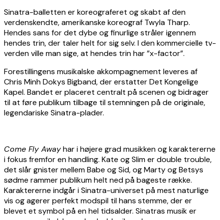
Sinatra-balletten er koreograferet og skabt af den
verdenskendte, amerikanske koreograf Twyla Tharp.
Hendes sans for det dybe og finurlige stråler igennem
hendes trin, der taler helt for sig selv. I den kommercielle tv-
verden ville man sige, at hendes trin har ”x-factor”.
Forestillingens musikalske akkompagnement leveres af
Chris Minh Dokys Bigband, der erstatter Det Kongelige
Kapel. Bandet er placeret centralt på scenen og bidrager
til at føre publikum tilbage til stemningen på de originale,
legendariske Sinatra-plader.
Come Fly Away
har i højere grad musikken og karaktererne
i fokus fremfor en handling. Kate og Slim er double trouble,
det slår gnister mellem Babe og Sid, og Marty og Betsys
sødme rammer publikum helt ned på bageste række.
Karaktererne indgår i Sinatra-universet på mest naturlige
vis og agerer perfekt modspil til hans stemme, der er
blevet et symbol på en hel tidsalder. Sinatras musik er