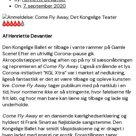
On:
7. september 2020
Af Henriette Devantier
Den Kongelige Ballet er tilbage i vante rammer på Gamle
Scene! Efter en ufrivillig Corona-pause gik
Akropolistæppet lørdag aften op på ny til sæsonåbningen
og repremieren af
Come Fly Away
. Ligeså strålende et lys
Corona-initiativet ”KGL Xtra” var i mørket af nedlukning,
ligeså fantastisk er det at være tilbage og opleve kunsten
live.
Come Fly Away
tager publikum med på natklub i en
tid, hvor normerne ikke er så stringente, hvor følelserne får
frit løb, og hvor man bare kan læne sig tilbage og lade sig
underholde.
Come Fly Away
er en dansende kærlighedserklæring og
hyldest til Frank Sinatras fløjlsbløde sangstemme. Den
Kongelige Ballet har smidt tåspidsskoene og er draget i
byen ladet med energi og erotik. Forestillingen tager