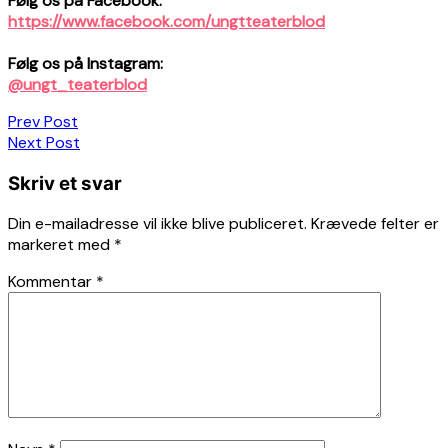
Følg os på Facebook:
https://www.facebook.com/ungtteaterblod
Følg os på Instagram:
@ungt_teaterblod
Indlægsnavigation
Prev Post
Next Post
Skriv et svar
Din e-mailadresse vil ikke blive publiceret.
Krævede felter er
markeret med
*
Kommentar
*