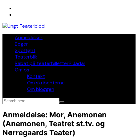
Skip
to
content
Anmeldelser
Bøger
Spotlight
Teaterblik
Rabat på teaterbilletter? Jada!
Om os
Kontakt
Om skribenterne
Om bloggen
Anmeldelse: Mor, Anemonen
(Anemonen, Teatret st.tv. og
Nørregaards Teater)