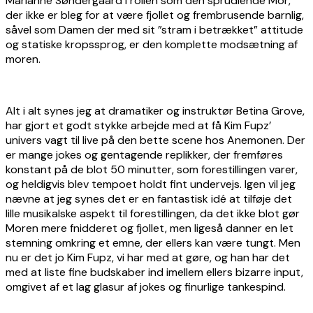
Marianne Søndergaard i rollen som den sprudlende Mor,
der ikke er bleg for at være fjollet og frembrusende barnlig,
såvel som Damen der med sit ”stram i betrækket” attitude
og statiske kropssprog, er den komplette modsætning af
moren.
Alt i alt synes jeg at dramatiker og instruktør Betina Grove,
har gjort et godt stykke arbejde med at få Kim Fupz’
univers vagt til live på den bette scene hos Anemonen. Der
er mange jokes og gentagende replikker, der fremføres
konstant på de blot 50 minutter, som forestillingen varer,
og heldigvis blev tempoet holdt fint undervejs. Igen vil jeg
nævne at jeg synes det er en fantastisk idé at tilføje det
lille musikalske aspekt til forestillingen, da det ikke blot gør
Moren mere fnidderet og fjollet, men ligeså danner en let
stemning omkring et emne, der ellers kan være tungt. Men
nu er det jo Kim Fupz, vi har med at gøre, og han har det
med at liste fine budskaber ind imellem ellers bizarre input,
omgivet af et lag glasur af jokes og finurlige tankespind.