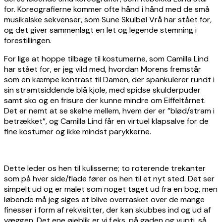
for. Koreografierne kommer ofte hånd i hånd med de små
musikalske sekvenser, som Sune Skulbøl Vrå har stået for,
og det giver sammenlagt en let og legende stemning i
forestillingen.
For lige at hoppe tilbage til kostumerne, som Camilla Lind
har stået for, er jeg vild med, hvordan Morens fremstår
som en kæmpe kontrast til Damen, der spankulerer rundt i
sin stramtsiddende blå kjole, med spidse skulderpuder
samt sko og en frisure der kunne mindre om Eiffeltårnet.
Det er nemt at se skelne mellem, hvem der er ”blød/stram i
betrækket”, og Camilla Lind får en virtuel klapsalve for de
fine kostumer og ikke mindst parykkerne.
Dette leder os hen til kulisserne; to roterende trekanter
som på hver side/flade fører os hen til et nyt sted. Det ser
simpelt ud og er malet som noget taget ud fra en bog, men
løbende må jeg siges at blive overrasket over de mange
finesser i form af rekvisitter, der kan skubbes ind og ud af
væggen. Det ene øjeblik er vi f.eks. på gaden og vupti, så