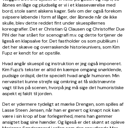
åbnes en låge og pludselig er vi i et klasseværelse med
bord, stole samt alskens kager. Selv om der også forekom
svipsere løbende i form af låger, der åbnede når de ikke
skulle, blev dette reddet fint under skuespillernes
koreografier. Det er Christian Q Clausen og Christoffer Due
Pihl der har stået for scenografi m.v. og dette fortjener de
ligeså en klapsalve for. Det fastholder os som publikum i
det her skæve og overraskende historieunivers, som Kim
Fupz er kendt for at opstille.
Hvad angår skuespil og instruktion er jeg også imponeret.
Kim Fupz’s tekster er altid én kæmpe omgang snørklende,
pudsige ordspil, dette specielt hvad angår humoren. Min
nervøsitet kunne strejfe sig omkring at få sidstnævnte
vagt til livs på scenen, hvorpå jeg må sige det humoristiske
aspekt ej faldt til jorden.
Det er ydermere tydeligt at mærke Drengen, som spilles af
Lasse Steen Jensen, når han er genert og knapt nok kan
være i sin krop af bar forlegenhed, mens han gemmer
ansigtet bag sine hænder. Og ligeså er det skønt at opleve