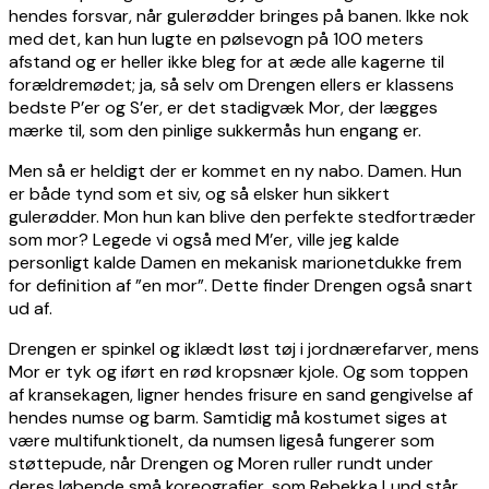
hendes forsvar, når gulerødder bringes på banen. Ikke nok
med det, kan hun lugte en pølsevogn på 100 meters
afstand og er heller ikke bleg for at æde alle kagerne til
forældremødet; ja, så selv om Drengen ellers er klassens
bedste P’er og S’er, er det stadigvæk Mor, der lægges
mærke til, som den pinlige sukkermås hun engang er.
Men så er heldigt der er kommet en ny nabo. Damen. Hun
er både tynd som et siv, og så elsker hun sikkert
gulerødder. Mon hun kan blive den perfekte stedfortræder
som mor? Legede vi også med M’er, ville jeg kalde
personligt kalde Damen en mekanisk marionetdukke frem
for definition af ”en mor”. Dette finder Drengen også snart
ud af.
Drengen er spinkel og iklædt løst tøj i jordnærefarver, mens
Mor er tyk og iført en rød kropsnær kjole. Og som toppen
af kransekagen, ligner hendes frisure en sand gengivelse af
hendes numse og barm. Samtidig må kostumet siges at
være multifunktionelt, da numsen ligeså fungerer som
støttepude, når Drengen og Moren ruller rundt under
deres løbende små koreografier, som Rebekka Lund står