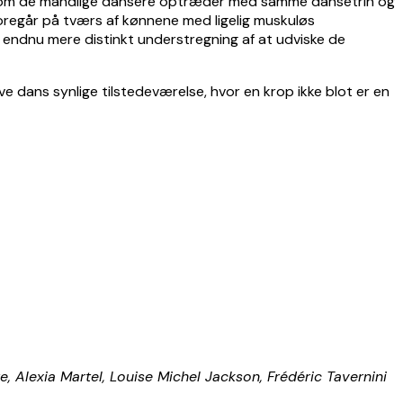
 som de mandlige dansere optræder med samme dansetrin og
oregår på tværs af kønnene med ligelig muskuløs
 endnu mere distinkt understregning af at udviske de
 dans synlige tilstedeværelse, hvor en krop ikke blot er en
Alexia Martel, Louise Michel Jackson, Frédéric Tavernini