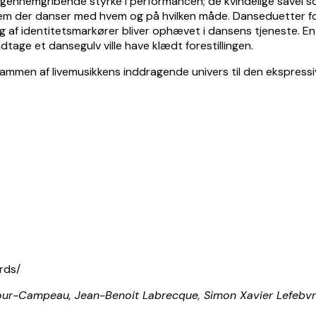
gennemgribende styrke i performancen; de kvindelige såvel
 hvem der danser med hvem og på hvilken måde. Danseduetter f
g af identitetsmarkører bliver ophævet i dansens tjeneste. En
age et dansegulv ville have klædt forestillingen.
mmen af livemusikkens inddragende univers til den ekspressive
rds/
ur-Campeau, Jean-Benoit Labrecque, Simon Xavier Lefebvre, 