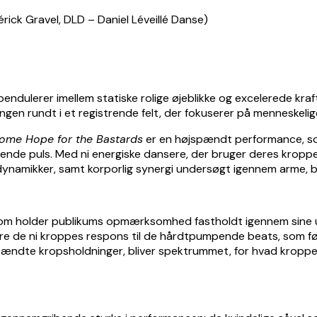
endulerer imellem statiske rolige øjeblikke og excelerede kra
ngen rundt i et registrende felt, der fokuserer på menneskeli
ome Hope for the Bastards
er en højspændt performance, som
rende puls. Med ni energiske dansere, der bruger deres krop
edynamikker, samt korporlig synergi undersøgt igennem arme, 
som holder publikums opmærksomhed fastholdt igennem sine un
ere de ni kroppes respons til de hårdtpumpende beats, som føre
 spændte kropsholdninger, bliver spektrummet, for hvad krop