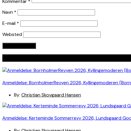
Kommentar
*
Navn
*
E-mail
*
Websted
Seneste indlæg
Anmeldelse: BornholmerRevyen 2026, Kyllingemoderen (Bor
By:
Christian Skovgaard Hansen
Anmeldelse: Kerteminde Sommerrevy 2026, Lundsgaard Go
By:
Christian Skovgaard Hansen