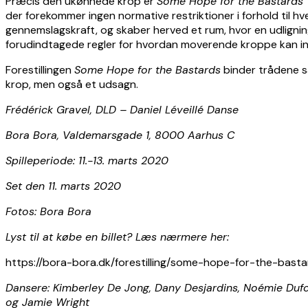
Præcis den ukønnede krop er
Some Hope for the Bastards’
der forekommer ingen normative restriktioner i forhold til
gennemslagskraft, og skaber herved et rum, hvor en udlignin
forudindtagede regler for hvordan moverende kroppe kan indt
Forestillingen
Some Hope for the Bastards
binder trådene sa
krop, men også et udsagn.
Frédérick Gravel, DLD – Daniel Léveillé Danse
Bora Bora, Valdemarsgade 1, 8000 Aarhus C
Spilleperiode: 11.-13. marts 2020
Set den 11. marts 2020
Fotos: Bora Bora
Lyst til at købe en billet? Læs nærmere her:
https://bora-bora.dk/forestilling/some-hope-for-the-basta
Dansere: Kimberley De Jong, Dany Desjardins, Noémie Dufo
og Jamie Wright