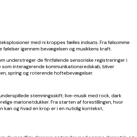
fteksplosioner med ni kroppes fælles indsats. Fra følsomme
ge følelser igennem bevægelsen og musikkens kraft.
 understreger de fintfølende sensoriske registreringer i
pe som interagerende kommunikationsredskab, bliver
ben, spring og roterende hoftebevægelser.
derspillede stemningsskift; live-musik med rock, dark
lige marionetdukker. Fra starten af forestillingen, hvor
pen kan og hvad en krop
er
i en nutidig kontekst,