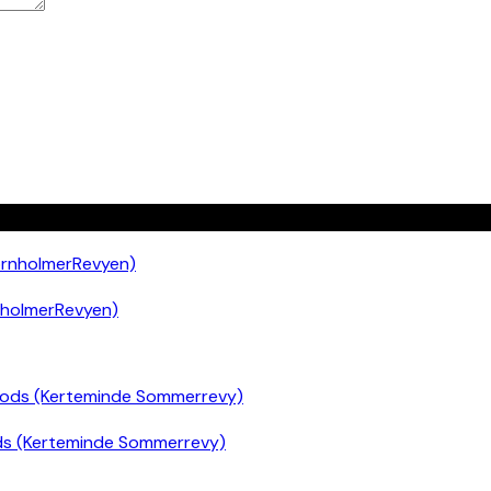
nholmerRevyen)
ds (Kerteminde Sommerrevy)