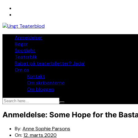
Skip
to
content
Anmeldelser
Bøger
Spotlight
Teaterblik
Rabat på teaterbilletter? Jada!
Om os
Kontakt
Om skribenterne
Om bloggen
Anmeldelse: Some Hope for the Bastar
By:
Anne Sophie Parsons
On:
12. marts 2020