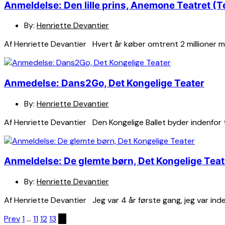
Anmeldelse: Den lille prins, Anemone Teatret (T
By:
Henriette Devantier
Af Henriette Devantier Hvert år køber omtrent 2 millioner me
Anmedelse: Dans2Go, Det Kongelige Teater
By:
Henriette Devantier
Af Henriette Devantier Den Kongelige Ballet byder indenfor
Anmeldelse: De glemte børn, Det Kongelige Teat
By:
Henriette Devantier
Af Henriette Devantier Jeg var 4 år første gang, jeg var inde 
Indlægsinddeling
Prev
1
…
11
12
13
14