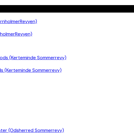
nholmerRevyen)
ds (Kerteminde Sommerrevy)