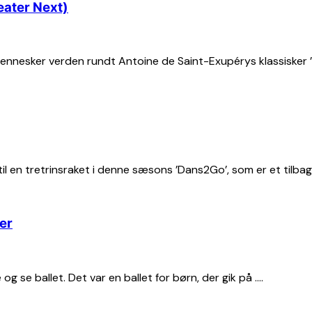
eater Next)
nnesker verden rundt Antoine de Saint-Exupérys klassisker ’Den
 til en tretrinsraket i denne sæsons ’Dans2Go’, som er et ti
er
og se ballet. Det var en ballet for børn, der gik på ….