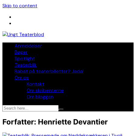
Skip to content
Anmeldelser
Bøger
Spotlight
Teaterblik
Rabat på teaterbilletter? Jada!
Om os
Kontakt
Om skribenterne
Om bloggen
Forfatter:
Henriette Devantier