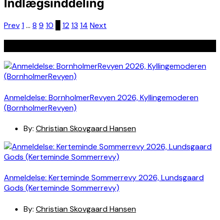
Indlægsinddeling
Prev
1
…
8
9
10
11
12
13
14
Next
Seneste indlæg
Anmeldelse: BornholmerRevyen 2026, Kyllingemoderen
(BornholmerRevyen)
By:
Christian Skovgaard Hansen
Anmeldelse: Kerteminde Sommerrevy 2026, Lundsgaard
Gods (Kerteminde Sommerrevy)
By:
Christian Skovgaard Hansen