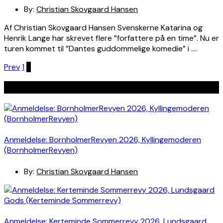
By:
Christian Skovgaard Hansen
Af Christian Skovgaard Hansen Svenskerne Katarina og
Henrik Lange har skrevet flere ”forfattere på en time”. Nu er
turen kommet til ”Dantes guddommelige komedie” i ….
Indlægsinddeling
Prev
1
2
Seneste indlæg
Anmeldelse: BornholmerRevyen 2026, Kyllingemoderen
(BornholmerRevyen)
By:
Christian Skovgaard Hansen
Anmeldelse: Kerteminde Sommerrevy 2026, Lundsgaard