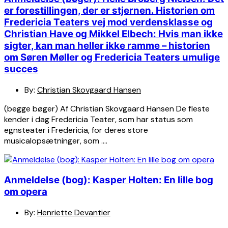
er forestillingen, der er stjernen. Historien om
Fredericia Teaters vej mod verdensklasse og
Christian Have og Mikkel Elbech: Hvis man ikke
sigter, kan man heller ikke ramme – historien
om Søren Møller og Fredericia Teaters umulige
succes
By:
Christian Skovgaard Hansen
(begge bøger) Af Christian Skovgaard Hansen De fleste
kender i dag Fredericia Teater, som har status som
egnsteater i Fredericia, for deres store
musicalopsætninger, som ….
Anmeldelse (bog): Kasper Holten: En lille bog
om opera
By:
Henriette Devantier