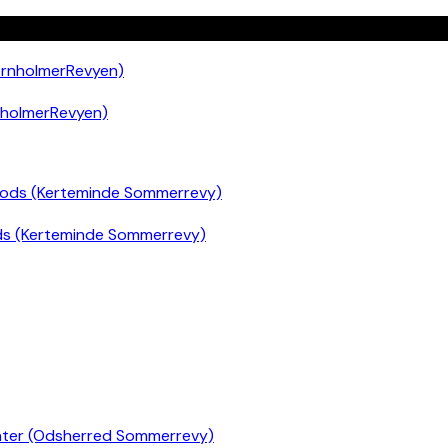
nholmerRevyen)
ds (Kerteminde Sommerrevy)