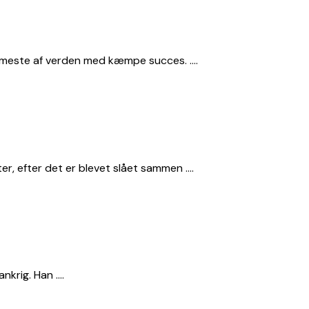
t meste af verden med kæmpe succes. ….
r, efter det er blevet slået sammen ….
nkrig. Han ….