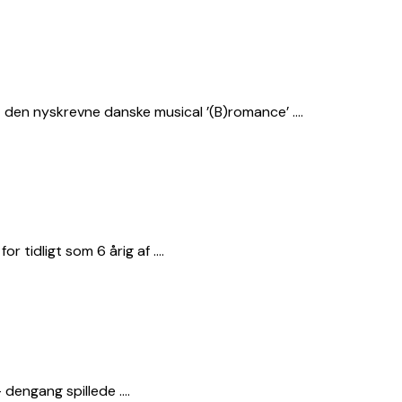
 den nyskrevne danske musical ’(B)romance’ ….
r tidligt som 6 årig af ….
 dengang spillede ….