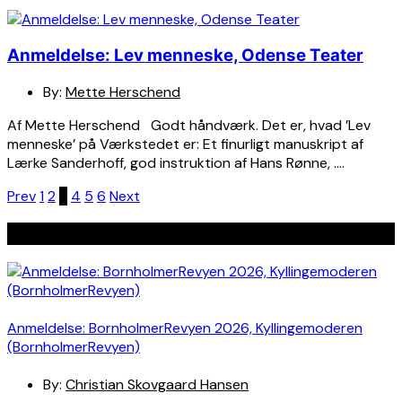
Anmeldelse: Lev menneske, Odense Teater
By:
Mette Herschend
Af Mette Herschend Godt håndværk. Det er, hvad ’Lev
menneske’ på Værkstedet er: Et finurligt manuskript af
Lærke Sanderhoff, god instruktion af Hans Rønne, ….
Indlægsinddeling
Prev
1
2
3
4
5
6
Next
Seneste indlæg
Anmeldelse: BornholmerRevyen 2026, Kyllingemoderen
(BornholmerRevyen)
By:
Christian Skovgaard Hansen