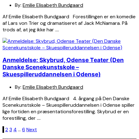
By:
Emilie Elisabeth Bundgaard
Af Emilie Elisabeth Bundgaard Forestillingen er en komedie
af Lars von Trier og dramatiseret af Jack McNamara. På
trods af, at jeg ikke har ….
Anmeldelse: Skybrud, Odense Teater (Den
Danske Scenekunstskole –
Skuespilleruddannelsen i Odense)
By:
Emilie Elisabeth Bundgaard
Af Emilie Elisabeth Bundgaard 4. årgang på Den Danske
Scenekunstskole – Skuespilleruddannelsen i Odense spiller
lige fortiden en præsentationsforestilling. Skybrud er en
forestilling, der ….
Indlægsinddeling
1
2
3
4
…
6
Next