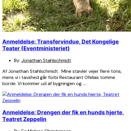
Anmeldelse: Transfervindue, Det Kongelige
Teater (Eventministeriet)
By:
Jonathan Stahlschmidt
Af Jonathan Stahlschmidt Mine støvler vejer flere tons,
mens vi i tavshed går forbi Restaurant Ofelias tomme
borde. Vi kommer ud af bygningen og ….
Anmeldelse: Drengen der fik en hunds hjerte,
Teatret Zeppelin