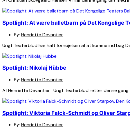
Af Christian Skovgaard Hansen Vi har denne gang talt med in
Spotlight: At være balletbarn på Det Kongelige T
By:
Henriette Devantier
Ungt Teaterblod har haft fornøjelsen af at komme ind bag De
Spotlight: Nikolaj Hübbe
By:
Henriette Devantier
Af Henriette Devantier Ungt Teaterblod retter denne gang sp
Spotlight: Viktoria Falck-Schmidt og Oliver Star
By:
Henriette Devantier