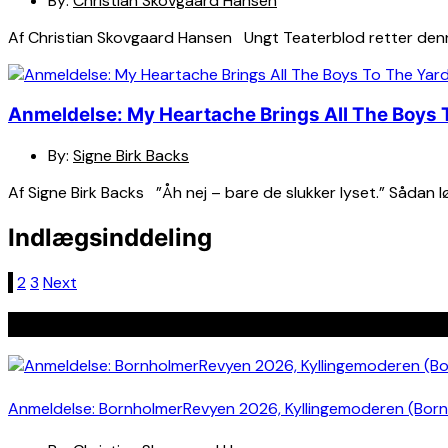
By:
Christian Skovgaard Hansen
Af Christian Skovgaard Hansen Ungt Teaterblod retter denn
Anmeldelse: My Heartache Brings All The Boys 
By:
Signe Birk Backs
Af Signe Birk Backs ”Åh nej – bare de slukker lyset.” Sådan l
Indlægsinddeling
1
2
3
Next
Seneste indlæg
Anmeldelse: BornholmerRevyen 2026, Kyllingemoderen (Bor