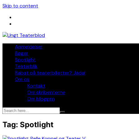
Skip to content
Anmeldelser
Bøger
Spotlight
Teaterblik
Rabat på teaterbilletter? Jada!
Om os
Kontakt
Om skribenterne
Om bloggen
Tag:
Spotlight