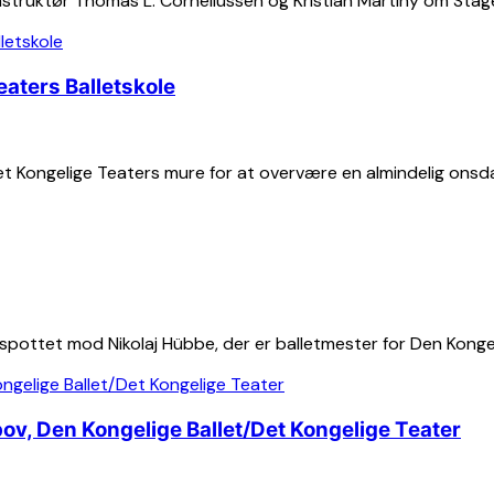
struktør Thomas L. Corneliussen og Kristian Martiny om Stages
eaters Balletskole
t Kongelige Teaters mure for at overvære en almindelig onsdag
ottet mod Nikolaj Hübbe, der er balletmester for Den Kongeli
pov, Den Kongelige Ballet/Det Kongelige Teater