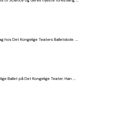
 of Science og deres nyeste forestilling ….
 hos Det Kongelige Teaters Balletskole. ….
ge Ballet på Det Kongelige Teater. Han ….