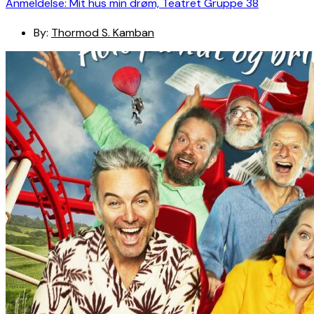
Anmeldelse: Mit hus min drøm, Teatret Gruppe 38
By:
Thormod S. Kamban