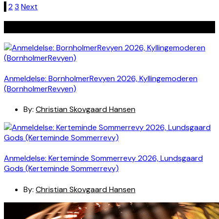
Indlægsinddeling
1
2
3
Next
Seneste indlæg
Anmeldelse: BornholmerRevyen 2026, Kyllingemoderen
(BornholmerRevyen)
By:
Christian Skovgaard Hansen
Anmeldelse: Kerteminde Sommerrevy 2026, Lundsgaard
Gods (Kerteminde Sommerrevy)
By:
Christian Skovgaard Hansen